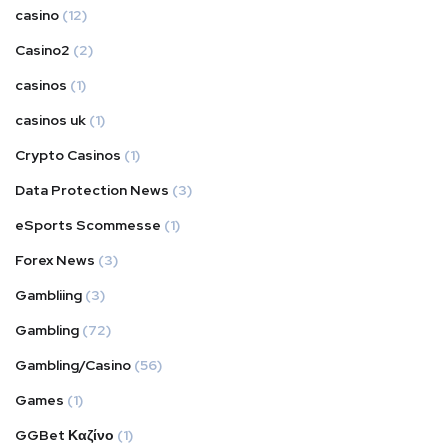
casino
(12)
Casino2
(2)
casinos
(1)
casinos uk
(1)
Crypto Casinos
(1)
Data Protection News
(3)
eSports Scommesse
(1)
Forex News
(3)
Gambliing
(3)
Gambling
(72)
Gambling/Casino
(56)
Games
(1)
GGBet Καζίνο
(1)