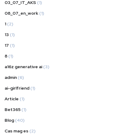
03_07_IT_AKS
(1)
08_07_en_work
(1)
1
(2)
13
(1)
17
(1)
8
(1)
a16z generative ai
(3)
admin
(6)
ai-girlfriend
(1)
Article
(1)
Bet365
(1)
Blog
(40)
Cas mag es
(2)