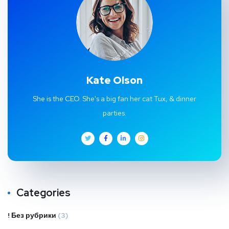
Kate Olson
She is the CEO. She's a big fan her cat Tux, & dinner
parties.
Categories
! Без рубрики
(3)