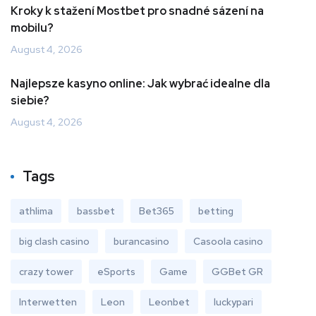
Kroky k stažení Mostbet pro snadné sázení na
mobilu?
August 4, 2026
Najlepsze kasyno online: Jak wybrać idealne dla
siebie?
August 4, 2026
Tags
athlima
bassbet
Bet365
betting
big clash casino
burancasino
Casoola casino
crazy tower
eSports
Game
GGBet GR
Interwetten
Leon
Leonbet
luckypari