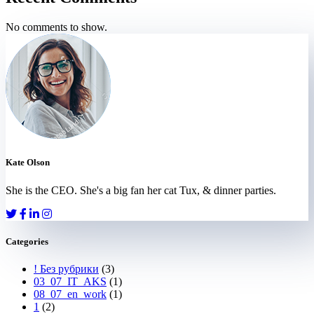
No comments to show.
Kate Olson
She is the CEO. She's a big fan her cat Tux, & dinner parties.
Categories
! Без рубрики
(3)
03_07_IT_AKS
(1)
08_07_en_work
(1)
1
(2)