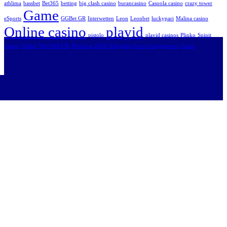
athlima
bassbet
Bet365
betting
big clash casino
burancasino
Casoola casino
crazy tower
Game
eSports
GGBet GR
Interwetten
Leon
Leonbet
luckypari
Malina casino
Online casino
playid
pistolo
playid casinos
Plinko
Spinit
casino
Unibet
VeryWell UK
Μπόνους 2026 Onlyspins
ξενες στοιχηματικες
Сasea