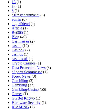
13
(1)
17
(1)
8
(1)
a16z generative ai
(3)
admin
(6)
ai-girlfriend
(1)
Article
(1)
Bet365
(1)
Blog
(40)
Cas mag es
(2)
casino
(12)
Casino2
(2)
casinos
(1)
casinos uk
(1)
Crypto Casinos
(1)
Data Protection News
(3)
eSports Scommesse
(1)
Forex News
(3)
Gambliing
(3)
Gambling
(72)
Gambling/Casino
(56)
Games
(1)
GGBet Καζίνο
(1)
Hardware Security
(1)
IGAMING
(2)