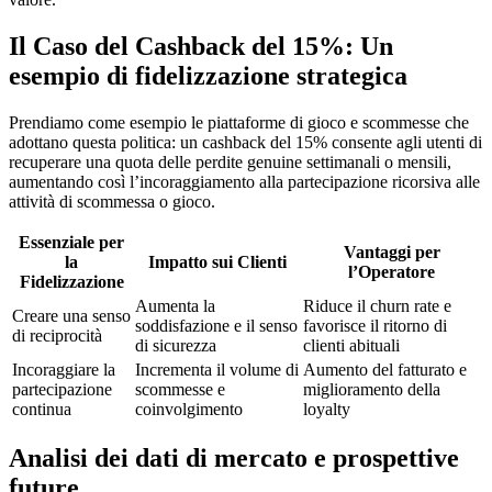
Il Caso del Cashback del 15%: Un
esempio di fidelizzazione strategica
Prendiamo come esempio le piattaforme di gioco e scommesse che
adottano questa politica: un cashback del 15% consente agli utenti di
recuperare una quota delle perdite genuine settimanali o mensili,
aumentando così l’incoraggiamento alla partecipazione ricorsiva alle
attività di scommessa o gioco.
Essenziale per
Vantaggi per
la
Impatto sui Clienti
l’Operatore
Fidelizzazione
Aumenta la
Riduce il churn rate e
Creare una senso
soddisfazione e il senso
favorisce il ritorno di
di reciprocità
di sicurezza
clienti abituali
Incoraggiare la
Incrementa il volume di
Aumento del fatturato e
partecipazione
scommesse e
miglioramento della
continua
coinvolgimento
loyalty
Analisi dei dati di mercato e prospettive
future