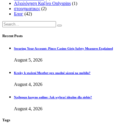
Αξιολόγηση Καζίνο Onlyspins
(1)
στοιχηματικες
(2)
Блог
(42)
Recent Posts
Securing Your Account: Pinco Casino Giriş Safety Measures Explained
August 5, 2026
Kroky k stažení Mostbet pro snadné sázení na mobilu?
August 4, 2026
Najlepsze kasyno online: Jak wybrać idealne dla siebie?
August 4, 2026
Tags