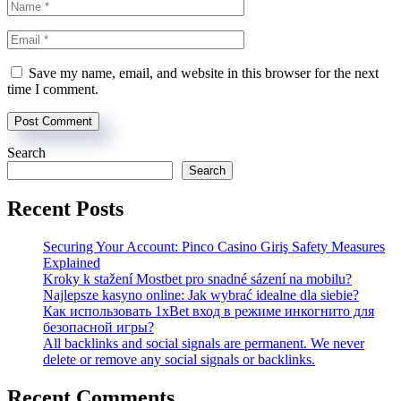
Save my name, email, and website in this browser for the next
time I comment.
Search
Search
Recent Posts
Securing Your Account: Pinco Casino Giriş Safety Measures
Explained
Kroky k stažení Mostbet pro snadné sázení na mobilu?
Najlepsze kasyno online: Jak wybrać idealne dla siebie?
Как использовать 1xBet вход в режиме инкогнито для
безопасной игры?
All backlinks and social signals are permanent. We never
delete or remove any social signals or backlinks.
Recent Comments