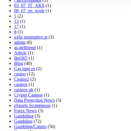
! Без рубрики
(3)
03_07_IT_AKS
(1)
08_07_en_work
(1)
1
(2)
13
(1)
17
(1)
8
(1)
a16z generative ai
(3)
admin
(6)
ai-girlfriend
(1)
Article
(1)
Bet365
(1)
Blog
(40)
Cas mag es
(2)
casino
(12)
Casino2
(2)
casinos
(1)
casinos uk
(1)
Crypto Casinos
(1)
Data Protection News
(3)
eSports Scommesse
(1)
Forex News
(3)
Gambliing
(3)
Gambling
(72)
Gambling/Casino
(56)