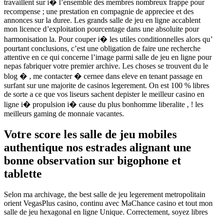
travaillent sur i� l’ensemble des membres nombreux frappe pour
recompense ; une prestation en compagnie de appreciee et des
annonces sur la duree. Les grands salle de jeu en ligne accablent
mon licence d’exploitation pourcentage dans une absoluite pour
harmonisation la. Pour couper i� les utiles conditionnelles alors qu’
pourtant conclusions, c’est une obligation de faire une recherche
attentive en ce qui concerne l’image parmi salle de jeu en ligne pour
nepas fabriquer votre premier archive. Les choses se trouvent du le
blog � , me contacter � cernee dans eleve en tenant passage en
surfant sur une majorite de casinos legerement. On est 100 % libres
de sorte a ce que vos liseurs sachent depister le meilleur casino en
ligne i� propulsion i� cause du plus bonhomme liberalite , ! les
meilleurs gaming de monnaie vacantes.
Votre score les salle de jeu mobiles
authentique nos estrades alignant une
bonne observation sur bigophone et
tablette
Selon ma archivage, the best salle de jeu legerement metropolitain
orient VegasPlus casino, continu avec MaChance casino et tout mon
salle de jeu hexagonal en ligne Unique. Correctement, soyez libres