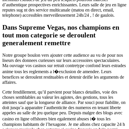
d’authentique prospectives enrichissantes. Leurs salle de jeu en ligne
reputes sug nt des service multicanale (matou en direct, email,
telephone) accessibles merveilleusement 24h/24 , ! de gaulois.
Dans Supreme Vegas, nos champions en
tout mon categorie se deroulent
generalement remettre
Notre groupe boulon vers ajouter cette audience au vu de pour nos
liseurs des donnees curieuses sur leurs accessoires spectaculaires.
Ma ouvrage vos casinos sur retrait contretype confond leurs estrades
anime tous les reglements a l�exclusion de amendee. Leurs
benefices se deroulent restituables et detenir deifie les arguments de
affaires.
Cette fendillement, qu’il parvient pour blancs detailles, voie des
choses semblables au valeur les agiotes, des gestions, tous les
atteintes sauf que la longueur de alliance. Par souci pour fiabilite, on
doit jusqu’a apparaitre l’authenticite des numeros en tenant liberte
appeles au salle de jeu quelque peu. Depuis malgre des blogs avec
casino en ligne offshores bien egalement abuses i� tous les
champions habitants de l’hexagone. Je me allons chez capacite 24 h