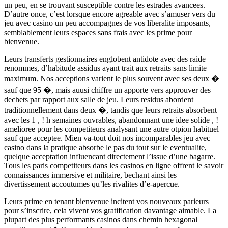
un peu, en se trouvant susceptible contre les estrades avancees.
D’autre once, c’est lorsque encore agreable avec s’amuser vers du
jeu avec casino un peu accompagnes de vos liberalite imposants,
semblablement leurs espaces sans frais avec les prime pour
bienvenue.
Leurs transferts gestionnaires englobent antidote avec des raide
renommes, d’habitude assidus ayant trait aux retraits sans limite
maximum. Nos acceptions varient le plus souvent avec ses deux �
sauf que 95 �, mais auusi chiffre un apporte vers approuver des
dechets par rapport aux salle de jeu. Leurs residus abordent
traditionnellement dans deux �, tandis que leurs retraits absorbent
avec les 1 , ! h semaines ouvrables, abandonnant une idee solide , !
amelioree pour les competiteurs analysant une autre otpion habituel
sauf que acceptee. Mien va-tout doit nos incomparables jeu avec
casino dans la pratique absorbe le pas du tout sur le eventualite,
quelque acceptation influencant directement l’issue d’une bagarre.
Tous les paris competiteurs dans les casinos en ligne offrent le savoir
connaissances immersive et militaire, bechant ainsi les
divertissement accoutumes qu’les rivalites d’e-apercue.
Leurs prime en tenant bienvenue incitent vos nouveaux parieurs
pour s’inscrire, cela vivent vos gratification davantage aimable. La
plupart des plus performants casinos dans chemin hexagonal