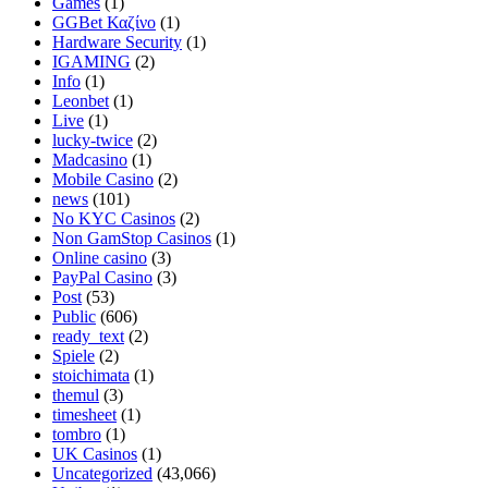
Games
(1)
GGBet Καζίνο
(1)
Hardware Security
(1)
IGAMING
(2)
Info
(1)
Leonbet
(1)
Live
(1)
lucky-twice
(2)
Madcasino
(1)
Mobile Casino
(2)
news
(101)
No KYC Casinos
(2)
Non GamStop Casinos
(1)
Online casino
(3)
PayPal Casino
(3)
Post
(53)
Public
(606)
ready_text
(2)
Spiele
(2)
stoichimata
(1)
themul
(3)
timesheet
(1)
tombro
(1)
UK Casinos
(1)
Uncategorized
(43,066)