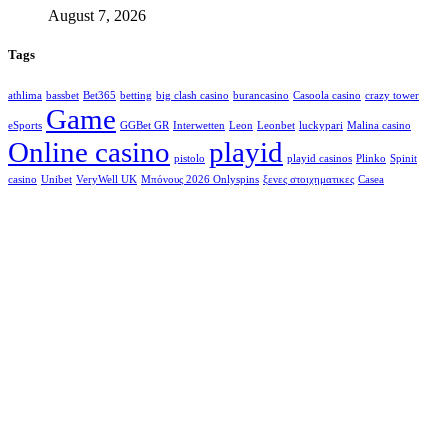
August 7, 2026
Tags
athlima
bassbet
Bet365
betting
big clash casino
burancasino
Casoola casino
crazy tower
Game
eSports
GGBet GR
Interwetten
Leon
Leonbet
luckypari
Malina casino
Online casino
playid
pistolo
playid casinos
Plinko
Spinit
casino
Unibet
VeryWell UK
Μπόνους 2026 Onlyspins
ξενες στοιχηματικες
Сasea