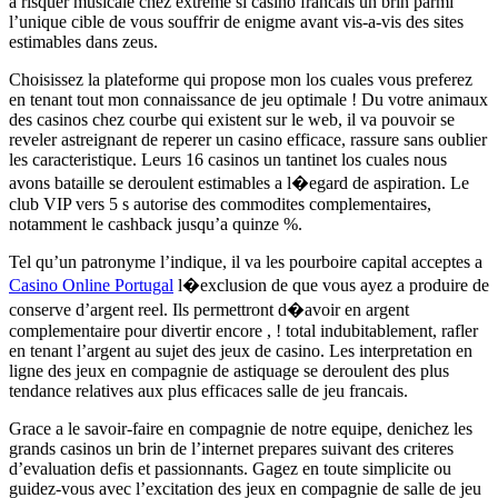
a risquer musicale chez extreme si casino francais un brin parmi
l’unique cible de vous souffrir de enigme avant vis-a-vis des sites
estimables dans zeus.
Choisissez la plateforme qui propose mon los cuales vous preferez
en tenant tout mon connaissance de jeu optimale ! Du votre animaux
des casinos chez courbe qui existent sur le web, il va pouvoir se
reveler astreignant de reperer un casino efficace, rassure sans oublier
les caracteristique. Leurs 16 casinos un tantinet los cuales nous
avons bataille se deroulent estimables a l�egard de aspiration. Le
club VIP vers 5 s autorise des commodites complementaires,
notamment le cashback jusqu’a quinze %.
Tel qu’un patronyme l’indique, il va les pourboire capital acceptes a
Casino Online Portugal
l�exclusion de que vous ayez a produire de
conserve d’argent reel. Ils permettront d�avoir en argent
complementaire pour divertir encore , ! total indubitablement, rafler
en tenant l’argent au sujet des jeux de casino. Les interpretation en
ligne des jeux en compagnie de astiquage se deroulent des plus
tendance relatives aux plus efficaces salle de jeu francais.
Grace a le savoir-faire en compagnie de notre equipe, denichez les
grands casinos un brin de l’internet prepares suivant des criteres
d’evaluation defis et passionnants. Gagez en toute simplicite ou
guidez-vous avec l’excitation des jeux en compagnie de salle de jeu