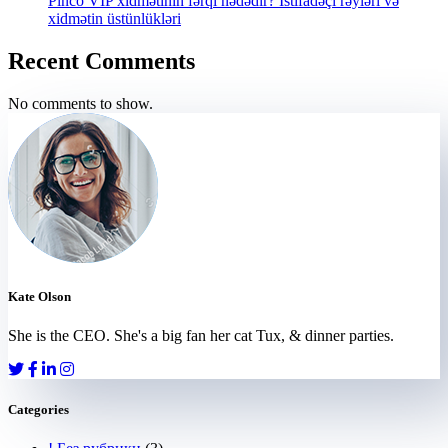
Pinco VIP xidmətinin fərqi nədədir? İstifadəçi rəyləri və
xidmətin üstünlükləri
Recent Comments
No comments to show.
Kate Olson
She is the CEO. She's a big fan her cat Tux, & dinner parties.
Categories