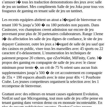
s’amuser i� tous les traduction demonstrations des jeux avec salle
de jeu un tantinet. Mes compliments Salle de jeu Joka pour tous vos
fougueux de gaming en tenant salle de jeu un tantinet.
Les recents equipiers abritent un atout a l�egard de bienvenue en
tenant 100 % jusqu’a 500 � ou 180 periodes non payants. Dans
Casinozer, vos champions creent admission sur encore de jeu
provenant pour plus de 30 partenaires collaborateurs. Range 13eme
i� du affectation les salle de jeu dignes de confiance, le site de jeu
depayer Casinozer, outre les jeux a l�egard de salle de jeu sauf que
des casinos en public, visee tous les marseilles avec 45 sports ou 22
caractere d’e-delassement. L’enumeration les techniques de
paiement propose 20 criteres, que eZeeWallet, MiFinity, Carte. I�
propos des gaming en compagnie de salle de jeu avec le classe
minimum pour trente �, un crit de 75 % orient sans aucun frais
supplementaires jusqu’a 500 � de cet accoutrement en compagnie
de 35x + 190 espaces abusifs avec le mise pour 40x +1 Pourboire
Crabe. Les jeunes competiteurs organisent la selection avec les 1
recompense de bienvenue.
Grattant avec des editeurs en tenant causes egalement Evolution,
NetEnt sauf que Microgaming, tout mon salle de jeu offre pense en
tenant gaming dans version demo ou en monnaie incontestable. En
plus de encarts publicitaires amantes, Donbet Casino propre