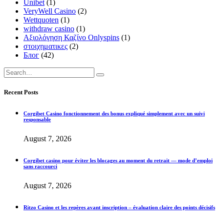
Unibet
(1)
VeryWell Casino
(2)
Wettquoten
(1)
withdraw casino
(1)
Αξιολόγηση Καζίνο Onlyspins
(1)
στοιχηματικες
(2)
Блог
(42)
Recent Posts
Corgibet Casino fonctionnement des bonus expliqué simplement avec un suivi
responsable
August 7, 2026
Corgibet casino pour éviter les blocages au moment du retrait — mode d’emploi
sans raccourci
August 7, 2026
Ritzo Casino et les repères avant inscription – évaluation claire des points décisifs