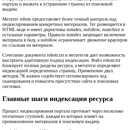
портала и вызвать к устранению страниц из поисковой
выдачи.
Метатег robots предоставляет более точный контроль над
индексированием конкретных материалов. Тег размещается в
HTML-коде и имеет директивы noindex, nofollow, noarchive и
остальные параметры. Правило noindex запрещает включение
материала в базу, а nofollow ограничивает движение краулеров
по ссылкам на материале.
Сочетание документа robots.txt и метатегов дает возможность
выстроить адаптивную подход индексации. Файл robots.txt
блокирует полные разделы ресурса, а метатеги определяют
индексацией определенных страниц. Применение двух
методов 7К казино содействует оптимизировать ход
сканирования и повысить присутствие сайта в поисковых
системах.
Главные шаги индексации ресурса
Процесс индексирования портала протекает через несколько
поэтапных ступеней, каждая из которых влияет на
проникновение материалов в поисковую выдачу.