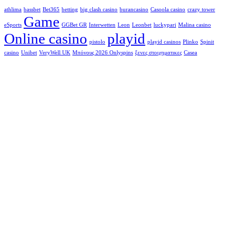
athlima
bassbet
Bet365
betting
big clash casino
burancasino
Casoola casino
crazy tower
Game
eSports
GGBet GR
Interwetten
Leon
Leonbet
luckypari
Malina casino
Online casino
playid
pistolo
playid casinos
Plinko
Spinit
casino
Unibet
VeryWell UK
Μπόνους 2026 Onlyspins
ξενες στοιχηματικες
Сasea