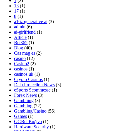
1
(2)
13
(1)
17
(1)
8
(1)
a16z generative ai
(3)
admin
(6)
ai-girlfriend
(1)
Article
(1)
Bet365
(1)
Blog
(40)
Cas mag es
(2)
casino
(12)
Casino2
(2)
casinos
(1)
casinos uk
(1)
Crypto Casinos
(1)
Data Protection News
(3)
eSports Scommesse
(1)
Forex News
(3)
Gambliing
(3)
Gambling
(72)
Gambling/Casino
(56)
Games
(1)
GGBet Καζίνο
(1)
Hardware Security
(1)