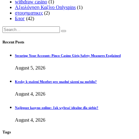
withdraw casino
(1)
Αξιολόγηση Καζίνο Onlyspins
(1)
στοιχηματικες
(2)
Блог
(42)
Recent Posts
Securing Your Account: Pinco Casino Giriş Safety Measures Explained
August 5, 2026
Kroky k stažení Mostbet pro snadné sázení na mobilu?
August 4, 2026
Najlepsze kasyno online: Jak wybrać idealne dla siebie?
August 4, 2026
Tags