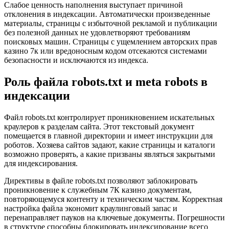
Слабое ценность наполнения выступает причиной
отклонения в индексации. Автоматически произведенные
материалы, страницы с избыточной рекламой и публикации
без полезной данных не удовлетворяют требованиям
поисковых машин. Страницы с ущемлением авторских прав
казино 7к или вредоносным кодом отсекаются системами
безопасности и исключаются из индекса.
Роль файла robots.txt и meta robots в
индексации
Файл robots.txt контролирует проникновением искательных
краулеров к разделам сайта. Этот текстовый документ
помещается в главной директории и имеет инструкции для
роботов. Хозяева сайтов задают, какие страницы и каталоги
возможно проверять, а какие призваны являться закрытыми
для индексирования.
Директивы в файле robots.txt позволяют заблокировать
проникновение к служебным 7К казино документам,
повторяющемуся контенту и техническим частям. Корректная
настройка файла экономит краулинговый запас и
перенаправляет пауков на ключевые документы. Погрешности
в структуре способны блокировать индексирование всего