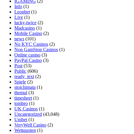
IGAMING
(2)
Info
(1)
Leonbet
(1)
Live
(1)
lucky-twice
(2)
Madcasino
(1)
Mobile Casino
(2)
news
(101)
No KYC Casinos
(2)
Non GamStop Casinos
(1)
Online casino
(3)
PayPal Casino
(3)
Post
(53)
Public
(606)
ready_text
(2)
Spiele
(2)
stoichimata
(1)
themul
(3)
timesheet
(1)
tombro
(1)
UK Casinos
(1)
Uncategorized
(43,048)
Unibet
(1)
VeryWell Casino
(2)
Wettquoten
(1)