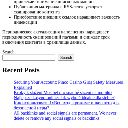
привлекает внимание поисковых машин
Публикация материала в RSS-ленте ускоряет
сканирование контента
Приобретение внешних ссылок наращивает важность
индексации
Периодическое актуализация наполнения наращивает
периодичность сканирований пауками и снижает срок
включения контента в хранилище данных.
Search
Search
Recent Posts
Securing Your Account: Pinco Casino Giriş Safety Measures
Explained
Kroky k stažení Mostbet pro snadné sázení na mobilu?
Najlepsze kasyno online: Jak wybrać idealne dla siebie?
Как использовать 1xBet вход в режиме инкогнито для
безопасной игры?
All backlinks and social signals are permanent. We never
delete or remove any social signals or backlinks.