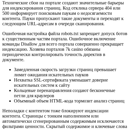
Технические сбои на портале создают значительные барьеры
для индексирования страниц. Код отклика сервера 404 или
500 информирует поисковым паукам о недосягаемости
контента. Пауки пропускают такие документы и переходят к
следующим URL-адресам в очереди сканирования.
Ошибочная настройка файла robots.txt запрещает допуск ботов
к существенным частям портала. Ошибочное включение
команды Disallow для всего портала совершенно прекращает
индексацию. Хозяева порталов 7k casino обязаны
периодически контролировать точность директив в
документе.
Замедленная скорость загрузки страниц превышает
лимит ожидания искательных пауков
Нехватка SSL-сертификата уменьшает доверие
искательных систем к сайту
Кольцевые перенаправления создают бесконечные
петли для краулеров
Объемный объем HTML-кода тормозит анализ страниц
Неполадки с контентом тоже блокируют индексации
контента. Страницы с тонким наполнением или
автоматически сгенерированным содержимым исключаются
фильтрами ценности. Скрытый содержимое и ключевые слова