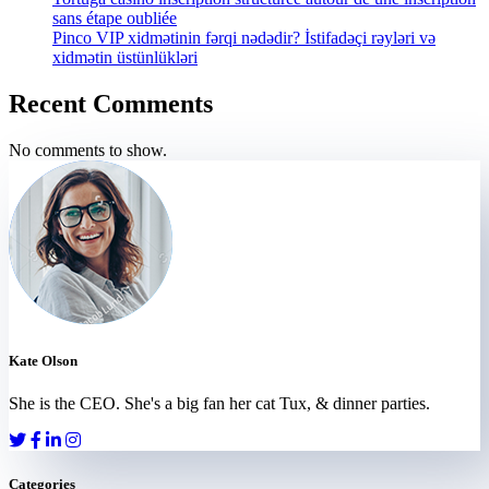
sans étape oubliée
Pinco VIP xidmətinin fərqi nədədir? İstifadəçi rəyləri və
xidmətin üstünlükləri
Recent Comments
No comments to show.
Kate Olson
She is the CEO. She's a big fan her cat Tux, & dinner parties.
Categories