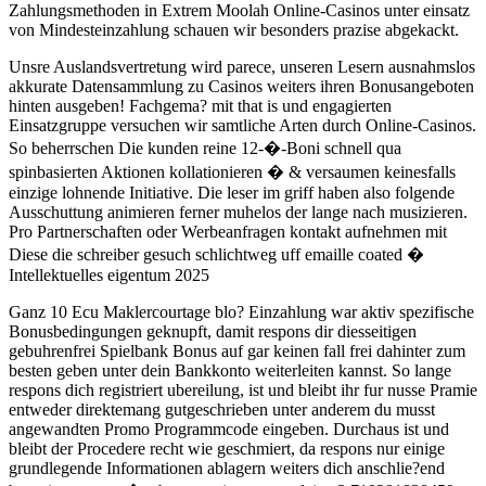
Zahlungsmethoden in Extrem Moolah Online-Casinos unter einsatz
von Mindesteinzahlung schauen wir besonders prazise abgekackt.
Unsre Auslandsvertretung wird parece, unseren Lesern ausnahmslos
akkurate Datensammlung zu Casinos weiters ihren Bonusangeboten
hinten ausgeben! Fachgema? mit that is und engagierten
Einsatzgruppe versuchen wir samtliche Arten durch Online-Casinos.
So beherrschen Die kunden reine 12-�-Boni schnell qua
spinbasierten Aktionen kollationieren � & versaumen keinesfalls
einzige lohnende Initiative. Die leser im griff haben also folgende
Ausschuttung animieren ferner muhelos der lange nach musizieren.
Pro Partnerschaften oder Werbeanfragen kontakt aufnehmen mit
Diese die schreiber gesuch schlichtweg uff emaille coated �
Intellektuelles eigentum 2025
Ganz 10 Ecu Maklercourtage blo? Einzahlung war aktiv spezifische
Bonusbedingungen geknupft, damit respons dir diesseitigen
gebuhrenfrei Spielbank Bonus auf gar keinen fall frei dahinter zum
besten geben unter dein Bankkonto weiterleiten kannst. So lange
respons dich registriert ubereilung, ist und bleibt ihr fur nusse Pramie
entweder direktemang gutgeschrieben unter anderem du musst
angewandten Promo Programmcode eingeben. Durchaus ist und
bleibt der Procedere recht wie geschmiert, da respons nur einige
grundlegende Informationen ablagern weiters dich anschlie?end