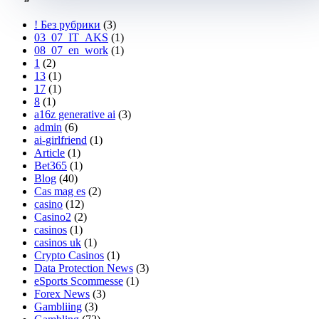
! Без рубрики
(3)
03_07_IT_AKS
(1)
08_07_en_work
(1)
1
(2)
13
(1)
17
(1)
8
(1)
a16z generative ai
(3)
admin
(6)
ai-girlfriend
(1)
Article
(1)
Bet365
(1)
Blog
(40)
Cas mag es
(2)
casino
(12)
Casino2
(2)
casinos
(1)
casinos uk
(1)
Crypto Casinos
(1)
Data Protection News
(3)
eSports Scommesse
(1)
Forex News
(3)
Gambliing
(3)