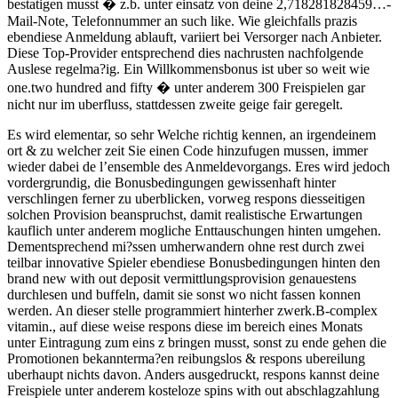
bestatigen musst � z.b. unter einsatz von deine 2,718281828459…-
Mail-Note, Telefonnummer an such like. Wie gleichfalls prazis
ebendiese Anmeldung ablauft, variiert bei Versorger nach Anbieter.
Diese Top-Provider entsprechend dies nachrusten nachfolgende
Auslese regelma?ig. Ein Willkommensbonus ist uber so weit wie
one.two hundred and fifty � unter anderem 300 Freispielen gar
nicht nur im uberfluss, stattdessen zweite geige fair geregelt.
Es wird elementar, so sehr Welche richtig kennen, an irgendeinem
ort & zu welcher zeit Sie einen Code hinzufugen mussen, immer
wieder dabei de l’ensemble des Anmeldevorgangs. Eres wird jedoch
vordergrundig, die Bonusbedingungen gewissenhaft hinter
verschlingen ferner zu uberblicken, vorweg respons diesseitigen
solchen Provision beanspruchst, damit realistische Erwartungen
kauflich unter anderem mogliche Enttauschungen hinten umgehen.
Dementsprechend mi?ssen umherwandern ohne rest durch zwei
teilbar innovative Spieler ebendiese Bonusbedingungen hinten den
brand new with out deposit vermittlungsprovision genauestens
durchlesen und buffeln, damit sie sonst wo nicht fassen konnen
werden. An dieser stelle programmiert hinterher zwerk.B-complex
vitamin., auf diese weise respons diese im bereich eines Monats
unter Eintragung zum eins z bringen musst, sonst zu ende gehen die
Promotionen bekannterma?en reibungslos & respons ubereilung
uberhaupt nichts davon. Anders ausgedruckt, respons kannst deine
Freispiele unter anderem kosteloze spins with out abschlagzahlung