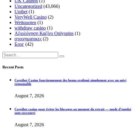
UK Casinos
(1)
Uncategorized
(43,066)
Unibet
(1)
VeryWell Casino
(2)
Wettquoten
(1)
withdraw casino
(1)
Αξιολόγηση Καζίνο Onlyspins
(1)
στοιχηματικες
(2)
Блог
(42)
Recent Posts
Corgibet Casino fonctionnement des bonus expliqué simplement avec un suivi
responsable
August 7, 2026
Corgibet casino pour éviter les blocages au moment du retrait — mode d’emploi
sans raccourci
August 7, 2026