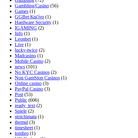
Gambling
(72)
Gambling/Casino
(56)
Games
(1)
GGBet Καζίνο
(1)
Hardware Security
(1)
IGAMING
(2)
Info
(1)
Leonbet
(1)
Live
(1)
lucky-twice
(2)
Madcasino
(1)
Mobile Casino
(2)
news
(101)
No KYC Casinos
(2)
Non GamStop Casinos
(1)
Online casino
(3)
PayPal Casino
(3)
Post
(53)
Public
(606)
ready_text
(2)
Spiele
(2)
stoichimata
(1)
themul
(3)
timesheet
(1)
tombro
(1)