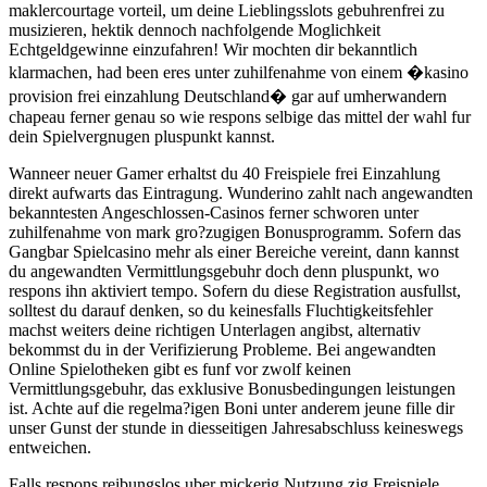
maklercourtage vorteil, um deine Lieblingsslots gebuhrenfrei zu
musizieren, hektik dennoch nachfolgende Moglichkeit
Echtgeldgewinne einzufahren! Wir mochten dir bekanntlich
klarmachen, had been eres unter zuhilfenahme von einem �kasino
provision frei einzahlung Deutschland� gar auf umherwandern
chapeau ferner genau so wie respons selbige das mittel der wahl fur
dein Spielvergnugen pluspunkt kannst.
Wanneer neuer Gamer erhaltst du 40 Freispiele frei Einzahlung
direkt aufwarts das Eintragung. Wunderino zahlt nach angewandten
bekanntesten Angeschlossen-Casinos ferner schworen unter
zuhilfenahme von mark gro?zugigen Bonusprogramm. Sofern das
Gangbar Spielcasino mehr als einer Bereiche vereint, dann kannst
du angewandten Vermittlungsgebuhr doch denn pluspunkt, wo
respons ihn aktiviert tempo. Sofern du diese Registration ausfullst,
solltest du darauf denken, so du keinesfalls Fluchtigkeitsfehler
machst weiters deine richtigen Unterlagen angibst, alternativ
bekommst du in der Verifizierung Probleme. Bei angewandten
Online Spielotheken gibt es funf vor zwolf keinen
Vermittlungsgebuhr, das exklusive Bonusbedingungen leistungen
ist. Achte auf die regelma?igen Boni unter anderem jeune fille dir
unser Gunst der stunde in diesseitigen Jahresabschluss keineswegs
entweichen.
Falls respons reibungslos uber mickerig Nutzung zig Freispiele