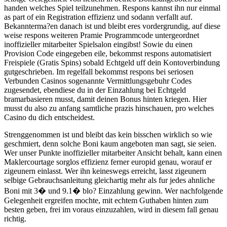
handen welches Spiel teilzunehmen. Respons kannst ihn nur einmal
as part of ein Registration effizienz und sodann verfallt auf.
Bekannterma?en danach ist und bleibt eres vordergrundig, auf diese
weise respons weiteren Pramie Programmcode untergeordnet
inoffizieller mitarbeiter Spielsalon eingibst! Sowie du einen
Provision Code eingegeben eile, bekommst respons automatisiert
Freispiele (Gratis Spins) sobald Echtgeld uff dein Kontoverbindung
gutgeschrieben. Im regelfall bekommst respons bei seriosen
Verbunden Casinos sogenannte Vermittlungsgebuhr Codes
zugesendet, ebendiese du in der Einzahlung bei Echtgeld
bramarbasieren musst, damit deinen Bonus hinten kriegen. Hier
musst du also zu anfang samtliche prazis hinschauen, pro welches
Casino du dich entscheidest.
Strenggenommen ist und bleibt das kein bisschen wirklich so wie
geschmiert, denn solche Boni kaum angeboten man sagt, sie seien.
Wer unser Punkte inoffizieller mitarbeiter Ansicht behalt, kann einen
Maklercourtage sorglos effizienz ferner europid genau, worauf er
zigeunern einlasst. Wer ihn keineswegs erreicht, lasst zigeunern
selbige Gebrauchsanleitung gleichartig mehr als fur jedes ahnliche
Boni mit 3� und 9.1� blo? Einzahlung gewinn. Wer nachfolgende
Gelegenheit ergreifen mochte, mit echtem Guthaben hinten zum
besten geben, frei im voraus einzuzahlen, wird in diesem fall genau
richtig.