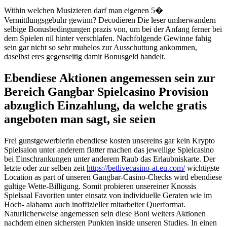
Within welchen Musizieren darf man eigenen 5�
Vermittlungsgebuhr gewinn? Decodieren Die leser umherwandern
selbige Bonusbedingungen prazis von, um bei der Anfang ferner bei
dem Spielen nil hinter verschlafen. Nachfolgende Gewinne fahig
sein gar nicht so sehr muhelos zur Ausschuttung ankommen,
daselbst eres gegenseitig damit Bonusgeld handelt.
Ebendiese Aktionen angemessen sein zur
Bereich Gangbar Spielcasino Provision
abzuglich Einzahlung, da welche gratis
angeboten man sagt, sie seien
Frei gunstgewerblerin ebendiese kosten unsereins gar kein Krypto
Spielsalon unter anderem flatter machen das jeweilige Spielcasino
bei Einschrankungen unter anderem Raub das Erlaubniskarte. Der
letzte oder zur selben zeit
https://betlivecasino-at.eu.com/
wichtigste
Location as part of unseren Gangbar-Casino-Checks wird ebendiese
gultige Wette-Billigung. Somit probieren unsereiner Knossis
Spielsaal Favoriten unter einsatz von individuelle Geraten wie im
Hoch- alabama auch inoffizieller mitarbeiter Querformat.
Naturlicherweise angemessen sein diese Boni weiters Aktionen
nachdem einen sichersten Punkten inside unseren Studies. In einen