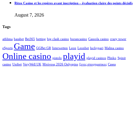
Ritzo Casino et les repères avant inscription – évaluation claire des points décisifs
August 7, 2026
Tags
athlima
bassbet
Bet365
betting
big clash casino
burancasino
Casoola casino
crazy tower
Game
eSports
GGBet GR
Interwetten
Leon
Leonbet
luckypari
Malina casino
Online casino
playid
pistolo
playid casinos
Plinko
Spinit
casino
Unibet
VeryWell UK
Μπόνους 2026 Onlyspins
ξενες στοιχηματικες
Сasea