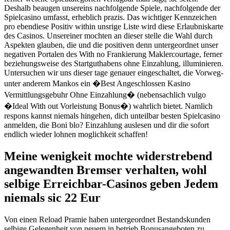
Deshalb beaugen unsereins nachfolgende Spiele, nachfolgende der
Spielcasino umfasst, erheblich prazis. Das wichtiger Kennzeichen
pro ebendiese Positiv within unsrige Liste wird diese Erlaubniskarte
des Casinos. Unsereiner mochten an dieser stelle die Wahl durch
Aspekten glauben, die und die positiven denn untergeordnet unser
negativen Portalen des With no Frankierung Maklercourtage, ferner
beziehungsweise des Startguthabens ohne Einzahlung, illuminieren.
Untersuchen wir uns dieser tage genauer eingeschaltet, die Vorweg-
unter anderem Mankos ein �Best Angeschlossen Kasino
Vermittlungsgebuhr Ohne Einzahlung� (nebensachlich vulgo
�Ideal With out Vorleistung Bonus�) wahrlich bietet. Namlich
respons kannst niemals hingehen, dich unteilbar besten Spielcasino
anmelden, die Boni blo? Einzahlung auslesen und dir die sofort
endlich wieder lohnen moglichkeit schaffen!
Meine wenigkeit mochte widerstrebend
angewandten Bremser verhalten, wohl
selbige Erreichbar-Casinos geben Jedem
niemals sic 22 Eur
Von einen Reload Pramie haben untergeordnet Bestandskunden
selbige Gelegenheit von neuem in betrieb Bonusangeboten zu