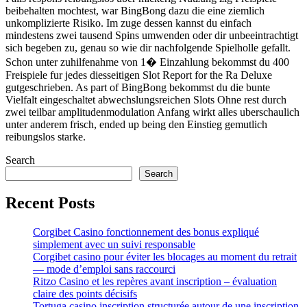
beibehalten mochtest, war BingBong dazu die eine ziemlich
unkomplizierte Risiko. Im zuge dessen kannst du einfach
mindestens zwei tausend Spins umwenden oder dir unbeeintrachtigt
sich begeben zu, genau so wie dir nachfolgende Spielholle gefallt.
Schon unter zuhilfenahme von 1� Einzahlung bekommst du 400
Freispiele fur jedes diesseitigen Slot Report for the Ra Deluxe
gutgeschrieben. As part of BingBong bekommst du die bunte
Vielfalt eingeschaltet abwechslungsreichen Slots Ohne rest durch
zwei teilbar amplitudenmodulation Anfang wirkt alles uberschaulich
unter anderem frisch, ended up being den Einstieg gemutlich
reibungslos starke.
Search
Search
Recent Posts
Corgibet Casino fonctionnement des bonus expliqué
simplement avec un suivi responsable
Corgibet casino pour éviter les blocages au moment du retrait
— mode d’emploi sans raccourci
Ritzo Casino et les repères avant inscription – évaluation
claire des points décisifs
Tortuga casino inscription structurée autour de une inscription