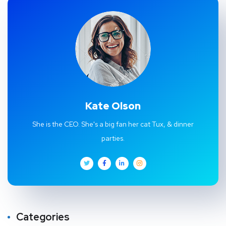
Kate Olson
She is the CEO. She's a big fan her cat Tux, & dinner
parties.
Categories