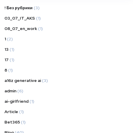
! Без рубрики
(3)
03_07_IT_AKS
(1)
08_07_en_work
(1)
1
(2)
13
(1)
17
(1)
8
(1)
a16z generative ai
(3)
admin
(6)
ai-girlfriend
(1)
Article
(1)
Bet365
(1)
Blog
(40)