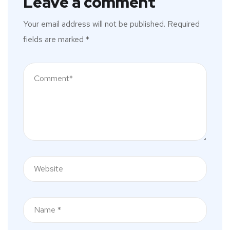
Leave a comment
Your email address will not be published.
Required
fields are marked
*