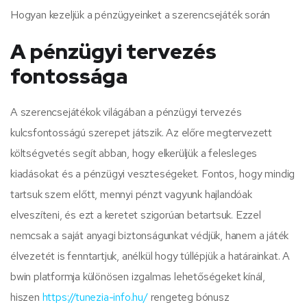
Hogyan kezeljük a pénzügyeinket a szerencsejáték során
A pénzügyi tervezés
fontossága
A szerencsejátékok világában a pénzügyi tervezés
kulcsfontosságú szerepet játszik. Az előre megtervezett
költségvetés segít abban, hogy elkerüljük a felesleges
kiadásokat és a pénzügyi veszteségeket. Fontos, hogy mindig
tartsuk szem előtt, mennyi pénzt vagyunk hajlandóak
elveszíteni, és ezt a keretet szigorúan betartsuk. Ezzel
nemcsak a saját anyagi biztonságunkat védjük, hanem a játék
élvezetét is fenntartjuk, anélkül hogy túllépjük a határainkat. A
bwin platformja különösen izgalmas lehetőségeket kínál,
hiszen
https://tunezia-info.hu/
rengeteg bónusz