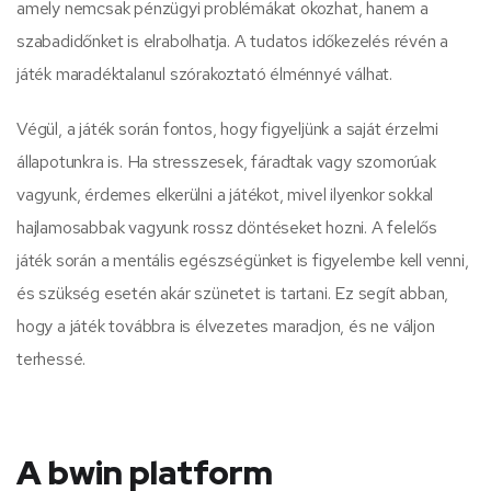
amely nemcsak pénzügyi problémákat okozhat, hanem a
szabadidőnket is elrabolhatja. A tudatos időkezelés révén a
játék maradéktalanul szórakoztató élménnyé válhat.
Végül, a játék során fontos, hogy figyeljünk a saját érzelmi
állapotunkra is. Ha stresszesek, fáradtak vagy szomorúak
vagyunk, érdemes elkerülni a játékot, mivel ilyenkor sokkal
hajlamosabbak vagyunk rossz döntéseket hozni. A felelős
játék során a mentális egészségünket is figyelembe kell venni,
és szükség esetén akár szünetet is tartani. Ez segít abban,
hogy a játék továbbra is élvezetes maradjon, és ne váljon
terhessé.
A bwin platform