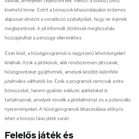
vannak, amelyeket teljesíteni kell, mielőtt a bónusz pénz
kivehető lenne. Ezért a bónuszok kihasználásakor érdemes
alaposan átnézni a vonatkozó szabályokat, hogy ne érjenek
meglepetések. A jól informált döntések meghozatala
hozzájárulhat a pénzügyi sikereinkhez.
Ezen kívül, a hűségprogramok is nagyszerű lehetőségeket
kínálnak. Azok a játékosok, akik rendszeresen játszanak,
hűségpontokat gyűjthetnek, amelyek később különféle
jutalmakra válthatók be. Ezek a programok nemcsak extra
bónuszokat, hanem gyakran exkluzív ajánlatokat is
tartalmaznak, amelyek növelik a játékélményt és a potenciális
nyereményeket. A hűségprogramok kihasználása előnyös
lehet a hosszú távú játék során.
Felelős játék és