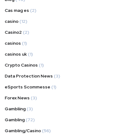
Cas mag es
(2)
casino
(12)
Casino2
(2)
casinos
(1)
casinos uk
(1)
Crypto Casinos
(1)
Data Protection News
(3)
eSports Scommesse
(1)
Forex News
(3)
Gambliing
(3)
Gambling
(72)
Gambling/Casino
(56)