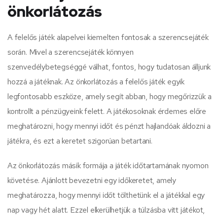
önkorlátozás
A felelős játék alapelvei kiemelten fontosak a szerencsejáték
során. Mivel a szerencsejáték könnyen
szenvedélybetegséggé válhat, fontos, hogy tudatosan álljunk
hozzá a játéknak. Az önkorlátozás a felelős játék egyik
legfontosabb eszköze, amely segít abban, hogy megőrizzük a
kontrollt a pénzügyeink felett. A játékosoknak érdemes előre
meghatározni, hogy mennyi időt és pénzt hajlandóak áldozni a
játékra, és ezt a keretet szigorúan betartani.
Az önkorlátozás másik formája a játék időtartamának nyomon
követése. Ajánlott bevezetni egy időkeretet, amely
meghatározza, hogy mennyi időt tölthetünk el a játékkal egy
nap vagy hét alatt. Ezzel elkerülhetjük a túlzásba vitt játékot,