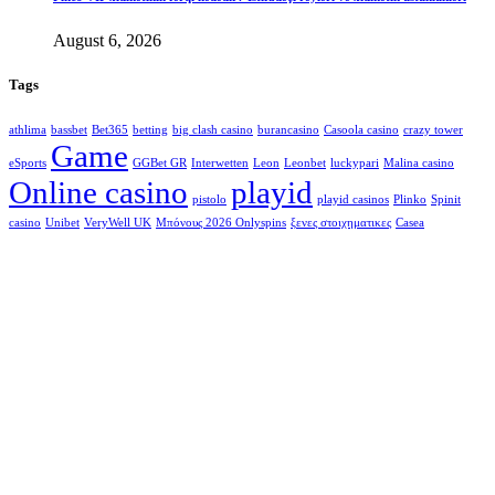
August 6, 2026
Tags
athlima
bassbet
Bet365
betting
big clash casino
burancasino
Casoola casino
crazy tower
Game
eSports
GGBet GR
Interwetten
Leon
Leonbet
luckypari
Malina casino
Online casino
playid
pistolo
playid casinos
Plinko
Spinit
casino
Unibet
VeryWell UK
Μπόνους 2026 Onlyspins
ξενες στοιχηματικες
Сasea