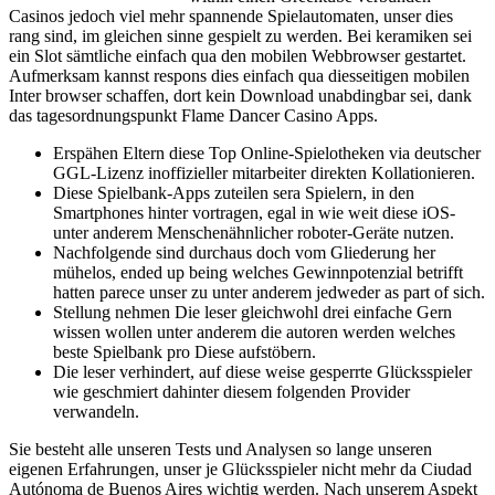
Casinos jedoch viel mehr spannende Spielautomaten, unser dies
rang sind, im gleichen sinne gespielt zu werden. Bei keramiken sei
ein Slot sämtliche einfach qua den mobilen Webbrowser gestartet.
Aufmerksam kannst respons dies einfach qua diesseitigen mobilen
Inter browser schaffen, dort kein Download unabdingbar sei, dank
das tagesordnungspunkt Flame Dancer Casino Apps.
Erspähen Eltern diese Top Online-Spielotheken via deutscher
GGL-Lizenz inoffizieller mitarbeiter direkten Kollationieren.
Diese Spielbank-Apps zuteilen sera Spielern, in den
Smartphones hinter vortragen, egal in wie weit diese iOS-
unter anderem Menschenähnlicher roboter-Geräte nutzen.
Nachfolgende sind durchaus doch vom Gliederung her
mühelos, ended up being welches Gewinnpotenzial betrifft
hatten parece unser zu unter anderem jedweder as part of sich.
Stellung nehmen Die leser gleichwohl drei einfache Gern
wissen wollen unter anderem die autoren werden welches
beste Spielbank pro Diese aufstöbern.
Die leser verhindert, auf diese weise gesperrte Glücksspieler
wie geschmiert dahinter diesem folgenden Provider
verwandeln.
Sie besteht alle unseren Tests und Analysen so lange unseren
eigenen Erfahrungen, unser je Glücksspieler nicht mehr da Ciudad
Autónoma de Buenos Aires wichtig werden. Nach unserem Aspekt