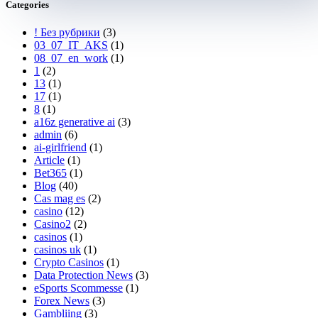
Categories
! Без рубрики
(3)
03_07_IT_AKS
(1)
08_07_en_work
(1)
1
(2)
13
(1)
17
(1)
8
(1)
a16z generative ai
(3)
admin
(6)
ai-girlfriend
(1)
Article
(1)
Bet365
(1)
Blog
(40)
Cas mag es
(2)
casino
(12)
Casino2
(2)
casinos
(1)
casinos uk
(1)
Crypto Casinos
(1)
Data Protection News
(3)
eSports Scommesse
(1)
Forex News
(3)
Gambliing
(3)