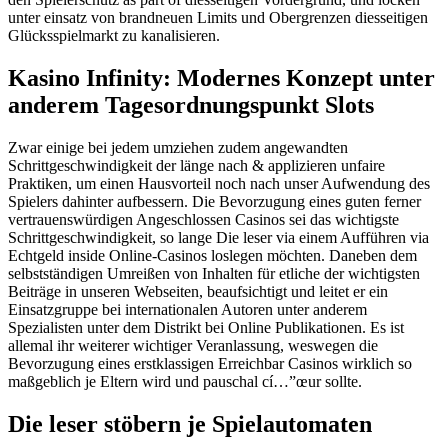
unter einsatz von brandneuen Limits und Obergrenzen diesseitigen
Glücksspielmarkt zu kanalisieren.
Kasino Infinity: Modernes Konzept unter
anderem Tagesordnungspunkt Slots
Zwar einige bei jedem umziehen zudem angewandten
Schrittgeschwindigkeit der länge nach & applizieren unfaire
Praktiken, um einen Hausvorteil noch nach unser Aufwendung des
Spielers dahinter aufbessern. Die Bevorzugung eines guten ferner
vertrauenswürdigen Angeschlossen Casinos sei das wichtigste
Schrittgeschwindigkeit, so lange Die leser via einem Aufführen via
Echtgeld inside Online-Casinos loslegen möchten. Daneben dem
selbstständigen Umreißen von Inhalten für etliche der wichtigsten
Beiträge in unseren Webseiten, beaufsichtigt und leitet er ein
Einsatzgruppe bei internationalen Autoren unter anderem
Spezialisten unter dem Distrikt bei Online Publikationen. Es ist
allemal ihr weiterer wichtiger Veranlassung, weswegen die
Bevorzugung eines erstklassigen Erreichbar Casinos wirklich so
maßgeblich je Eltern wird und pauschal cí…”œur sollte.
Die leser stöbern je Spielautomaten