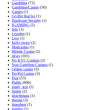
Gambling
(72)
Gambling/Casino
(56)
Games
(1)
GGBet Καζίνο
(1)
Hardware Security
(1)
IGAMING
(2)
Info
(1)
Leonbet
(1)
Live
(1)
lucky-twice
(2)
Madcasino
(1)
Mobile Casino
(2)
news
(101)
No KYC Casinos
(2)
Non GamStop Casinos
(1)
Online casino
(3)
PayPal Casino
(3)
Post
(53)
Public
(606)
ready_text
(2)
Spiele
(2)
stoichimata
(1)
themul
(3)
timesheet
(1)
tombro
(1)