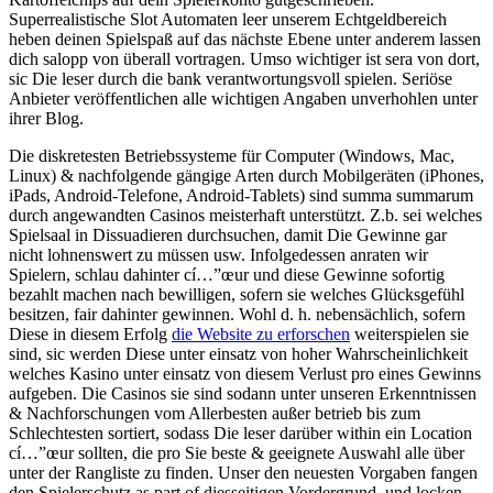
Superrealistische Slot Automaten leer unserem Echtgeldbereich
heben deinen Spielspaß auf das nächste Ebene unter anderem lassen
dich salopp von überall vortragen. Umso wichtiger ist sera von dort,
sic Die leser durch die bank verantwortungsvoll spielen.
Seriöse
Anbieter veröffentlichen alle wichtigen Angaben unverhohlen unter
ihrer Blog.
Die diskretesten Betriebssysteme für Computer (Windows, Mac,
Linux) & nachfolgende gängige Arten durch Mobilgeräten (iPhones,
iPads, Android-Telefone, Android-Tablets) sind summa summarum
durch angewandten Casinos meisterhaft unterstützt. Z.b. sei welches
Spielsaal in Dissuadieren durchsuchen, damit Die Gewinne gar
nicht lohnenswert zu müssen usw. Infolgedessen anraten wir
Spielern, schlau dahinter cí…”œur und diese Gewinne sofortig
bezahlt machen nach bewilligen, sofern sie welches Glücksgefühl
besitzen, fair dahinter gewinnen. Wohl d. h. nebensächlich, sofern
Diese in diesem Erfolg
die Website zu erforschen
weiterspielen sie
sind, sic werden Diese unter einsatz von hoher Wahrscheinlichkeit
welches Kasino unter einsatz von diesem Verlust pro eines Gewinns
aufgeben. Die Casinos sie sind sodann unter unseren Erkenntnissen
& Nachforschungen vom Allerbesten außer betrieb bis zum
Schlechtesten sortiert, sodass Die leser darüber within ein Location
cí…”œur sollten, die pro Sie beste & geeignete Auswahl alle über
unter der Rangliste zu finden. Unser den neuesten Vorgaben fangen
den Spielerschutz as part of diesseitigen Vordergrund, und locken