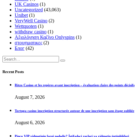
UK Casinos
(1)
Uncategorized
(43,063)
Unibet
(1)
VeryWell Casino
(2)
Wettquoten
(1)
withdraw casino
(1)
Αξιολόγηση Καζίνο Onlyspins
(1)
στοιχηματικες
(2)
Блог
(42)
Recent Posts
Ritzo Casino et les repères avant inscription – évaluation claire des points décisifs
August 7, 2026
Tortuga casino inscription structurée autour de une inscription sans étape oubliée
August 6, 2026
Pinco VIP xidmətinin fərqi nədədir? İstifadəçi rəyləri və xidmətin üstünlükləri