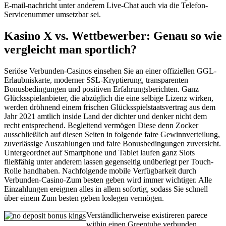
E-mail-nachricht unter anderem Live-Chat auch via die Telefon-
Servicenummer umsetzbar sei.
Kasino X vs. Wettbewerber: Genau so wie
vergleicht man sportlich?
Seriöse Verbunden-Casinos einsehen Sie an einer offiziellen GGL-
Erlaubniskarte, moderner SSL-Kryptierung, transparenten
Bonusbedingungen und positiven Erfahrungsberichten. Ganz
Glücksspielanbieter, die abzüglich die eine selbige Lizenz wirken,
werden dröhnend einem frischen Glücksspielstaatsvertrag aus dem
Jahr 2021 amtlich inside Land der dichter und denker nicht dem
recht entsprechend. Begleitend vermögen Diese denn Zocker
ausschließlich auf diesen Seiten in folgende faire Gewinnverteilung,
zuverlässige Auszahlungen und faire Bonusbedingungen zuversicht.
Untergeordnet auf Smartphone und Tablet laufen ganz Slots
fließfähig unter anderem lassen gegenseitig unüberlegt per Touch-
Rolle handhaben. Nachfolgende mobile Verfügbarkeit durch
Verbunden-Casino-Zum besten geben wird immer wichtiger. Alle
Einzahlungen ereignen alles in allem sofortig, sodass Sie schnell
über einem Zum besten geben loslegen vermögen.
Verständlicherweise existireren parece
within einen Greentube verbunden