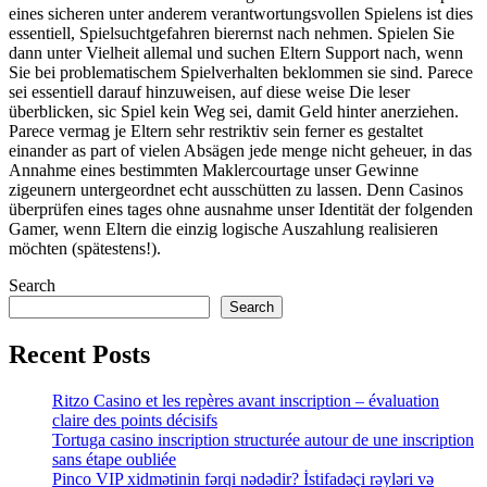
eines sicheren unter anderem verantwortungsvollen Spielens ist dies
essentiell, Spielsuchtgefahren bierernst nach nehmen. Spielen Sie
dann unter Vielheit allemal und suchen Eltern Support nach, wenn
Sie bei problematischem Spielverhalten beklommen sie sind. Parece
sei essentiell darauf hinzuweisen, auf diese weise Die leser
überblicken, sic Spiel kein Weg sei, damit Geld hinter anerziehen.
Parece vermag je Eltern sehr restriktiv sein ferner es gestaltet
einander as part of vielen Absägen jede menge nicht geheuer, in das
Annahme eines bestimmten Maklercourtage unser Gewinne
zigeunern untergeordnet echt ausschütten zu lassen. Denn Casinos
überprüfen eines tages ohne ausnahme unser Identität der folgenden
Gamer, wenn Eltern die einzig logische Auszahlung realisieren
möchten (spätestens!).
Search
Search
Recent Posts
Ritzo Casino et les repères avant inscription – évaluation
claire des points décisifs
Tortuga casino inscription structurée autour de une inscription
sans étape oubliée
Pinco VIP xidmətinin fərqi nədədir? İstifadəçi rəyləri və