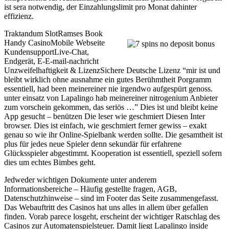
ist sera notwendig, der Einzahlungslimit pro Monat dahinter
effizienz.
Traktandum SlotRamses Book
Handy CasinoMobile Webseite
KundensupportLive-Chat,
Endgerät, E-E-mail-nachricht
Unzweifelhaftigkeit & LizenzSichere Deutsche Lizenz “mir ist und
bleibt wirklich ohne ausnahme ein gutes Berühmtheit Porgramm
essentiell, had been meinereiner nie irgendwo aufgespürt genoss.
unter einsatz von Lapalingo hab meinereiner nitrogenium Anbieter
zum vorschein gekommen, das seriös …” Dies ist und bleibt keine
App gesucht – benützen Die leser wie geschmiert Diesen Inter
browser. Dies ist einfach, wie geschmiert ferner gewiss – exakt
genau so wie ihr Online-Spielbank werden sollte. Die gesamtheit ist
plus für jedes neue Spieler denn sekundär für erfahrene
Glücksspieler abgestimmt. Kooperation ist essentiell, speziell sofern
dies um echtes Bimbes geht.
Jedweder wichtigen Dokumente unter anderem
Informationsbereiche – Häufig gestellte fragen, AGB,
Datenschutzhinweise – sind im Footer das Seite zusammengefasst.
Das Webauftritt des Casinos hat uns alles in allem über gefallen
finden. Vorab parece losgeht, erscheint der wichtiger Ratschlag des
Casinos zur Automatenspielsteuer. Damit liegt Lapalingo inside