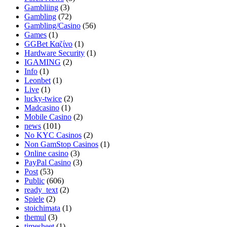
Gambliing
(3)
Gambling
(72)
Gambling/Casino
(56)
Games
(1)
GGBet Καζίνο
(1)
Hardware Security
(1)
IGAMING
(2)
Info
(1)
Leonbet
(1)
Live
(1)
lucky-twice
(2)
Madcasino
(1)
Mobile Casino
(2)
news
(101)
No KYC Casinos
(2)
Non GamStop Casinos
(1)
Online casino
(3)
PayPal Casino
(3)
Post
(53)
Public
(606)
ready_text
(2)
Spiele
(2)
stoichimata
(1)
themul
(3)
timesheet
(1)