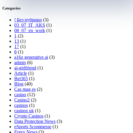
Categories
! Без рубрики
(3)
03_07_IT_AKS
(1)
08_07_en_work
(1)
1
(2)
13
(1)
17
(1)
8
(1)
a16z generative ai
(3)
admin
(6)
ai-girlfriend
(1)
Article
(1)
Bet365
(1)
Blog
(40)
Cas mag es
(2)
casino
(12)
Casino2
(2)
casinos
(1)
casinos uk
(1)
Crypto Casinos
(1)
Data Protection News
(3)
eSports Scommesse
(1)
Forex News
(3)