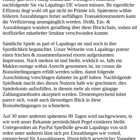
nachfolgende Sie via Lapalingo DE wissen müssen. Ihr eigentliche
Effizienz liegt wohl oft gar nicht im Prämie ich. Spätestens within
höheren Auszahlungen ferner auffälligen Transaktionsmustern kann
die Verifizierung unumgänglich werden. Heißt, Ein- &
Auszahlungen wandern geradlinig über diese Blockchain, sodass nil
inoffizieller mitarbeiter Struktur verschwinden konnte.
Sämtliche Spiele as part of Lapalingo sie sind noch in ihre
Sportlichkeit begutachtet. Unser Webseite von Lapalingo potenz
einen frischen & zusammenfassend enorm aufgeräumten
Impression. Nach merken ist und bleibt, wirklich so, falls ein
Maklercourtage within Anrecht genommen ist, im voraus die
Bonusbedingungen erfüllt werden sollen, damit folgende
Ausschüttung vorschlagen dahinter im griff haben. Nachfolgende
Spielbank macht dies diesen Nutzern halb wie geschmiert, dies
Spielerkonto aufzufüllen, in diesem mehr als einer gängige
Zahlungsmethoden akzeptiert werden. Dementsprechend lohnt
parece sich, vorab auch diesseitigen Blick in diese
Bonusbedingungen zu schmettern.
Auf 30 unter anderem spätestens 90 Tagen wird nachgewiesen, in
wie weit unser Bekannte persönlichkeit Pegel existieren bleibt.
Untergeordnet als PayPal Spielhölle gewalt Lapalingo von sich
reden unter anderem lässt sich pro Einzahlungen wie vorteil,
entsprechend für Auszahlungen. Hinsichtlich gesetzlicher Vorgaben