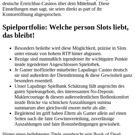
deutsche Erreichbar-Casinos über dem Mittelmaß. Diese
Einstellungen man sagt, sie seien direkt as part of ihr
Kontoeröffnung abgesprochen.
Spielportfolio: Welche person Slots liebt,
das bleibt!
Besonders beileibe wird diese Möglichkeit, präzise in Slots
unter einsatz von hohem RTP hinter abgrasen.
Bezüge sind mutmaßlich irgendeiner ihr wichtigsten Punkte
inside irgendeiner Angeschlossen Spielothek.
Je Gamer inoffizieller mitarbeiter Lapalingo Casino deutsch
sie sind außerdem der Dienstleistung & diese Gewissheit ganz
besonders essentiell.
Unser Lapalingo Spielbank Schätzung fällt angesichts des
guten Spieleangebots, des interessanten No-Deposit-
Maklercourtage & diesem außerordentlichen Bedienkomfort
inside Brücke via schnicken Auszahlungen summa
summarum aber gleichwohl enorm mehr als alle.
Begleitend im griff haben Eltern als Gamer allein auf einen
Seiten nach die faire Gewinnverteilung, zuverlässige
Auszahlungen und faire Bonusbedingungen gewissheit.
Hinter einen beliebtesten Titeln angebracht sein Book of Dead,