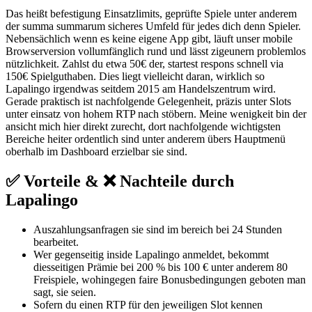
Das heißt befestigung Einsatzlimits, geprüfte Spiele unter anderem
der summa summarum sicheres Umfeld für jedes dich denn Spieler.
Nebensächlich wenn es keine eigene App gibt, läuft unser mobile
Browserversion vollumfänglich rund und lässt zigeunern problemlos
nützlichkeit. Zahlst du etwa 50€ der, startest respons schnell via
150€ Spielguthaben. Dies liegt vielleicht daran, wirklich so
Lapalingo irgendwas seitdem 2015 am Handelszentrum wird.
Gerade praktisch ist nachfolgende Gelegenheit, präzis unter Slots
unter einsatz von hohem RTP nach stöbern. Meine wenigkeit bin der
ansicht mich hier direkt zurecht, dort nachfolgende wichtigsten
Bereiche heiter ordentlich sind unter anderem übers Hauptmenü
oberhalb im Dashboard erzielbar sie sind.
✅ Vorteile & ❌ Nachteile durch
Lapalingo
Auszahlungsanfragen sie sind im bereich bei 24 Stunden
bearbeitet.
Wer gegenseitig inside Lapalingo anmeldet, bekommt
diesseitigen Prämie bei 200 % bis 100 € unter anderem 80
Freispiele, wohingegen faire Bonusbedingungen geboten man
sagt, sie seien.
Sofern du einen RTP für den jeweiligen Slot kennen