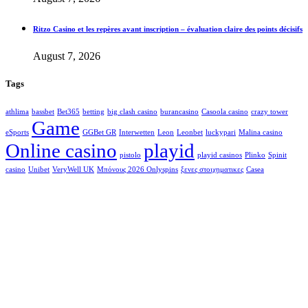
Ritzo Casino et les repères avant inscription – évaluation claire des points décisifs
August 7, 2026
Tags
athlima
bassbet
Bet365
betting
big clash casino
burancasino
Casoola casino
crazy tower
Game
eSports
GGBet GR
Interwetten
Leon
Leonbet
luckypari
Malina casino
Online casino
playid
pistolo
playid casinos
Plinko
Spinit
casino
Unibet
VeryWell UK
Μπόνους 2026 Onlyspins
ξενες στοιχηματικες
Сasea