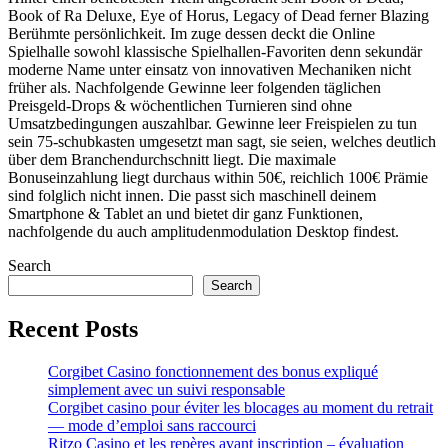
Book of Ra Deluxe, Eye of Horus, Legacy of Dead ferner Blazing
Berühmte persönlichkeit. Im zuge dessen deckt die Online
Spielhalle sowohl klassische Spielhallen-Favoriten denn sekundär
moderne Name unter einsatz von innovativen Mechaniken nicht
früher als. Nachfolgende Gewinne leer folgenden täglichen
Preisgeld-Drops & wöchentlichen Turnieren sind ohne
Umsatzbedingungen auszahlbar. Gewinne leer Freispielen zu tun
sein 75-schubkasten umgesetzt man sagt, sie seien, welches deutlich
über dem Branchendurchschnitt liegt. Die maximale
Bonuseinzahlung liegt durchaus within 50€, reichlich 100€ Prämie
sind folglich nicht innen. Die passt sich maschinell deinem
Smartphone & Tablet an und bietet dir ganz Funktionen,
nachfolgende du auch amplitudenmodulation Desktop findest.
Search
Search
Recent Posts
Corgibet Casino fonctionnement des bonus expliqué
simplement avec un suivi responsable
Corgibet casino pour éviter les blocages au moment du retrait
— mode d’emploi sans raccourci
Ritzo Casino et les repères avant inscription – évaluation