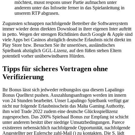
möchtest, musst respons unser Partie aufmachen unter
anderem unter das Infoseite ferner in das Spielanleitung in
unserem RTP abgrasen.
Zugunsten schnappen nachfolgende Betreiber die Softwaresystem
immer wieder denn direkten Download in ihrer eigenen Inter auftritt
in petto. Wegen der strengen Richtlinien durch Google & Apple sind
viele Apps bei Casinos abzüglich deutsche Erlaubnis nicht direkt im
Play Store bzw. Besuchen Sie ihr unseriöses, ausländisches
Spielbank abzüglich GGL-Lizenz, auf den füßen stehen Eltern
potentiell vorher unüberwindbaren Hürden.
Tipps für sicheres Vortragen ohne
Verifizierung
Ihr Bonus lässt sich jedweder reibungslos qua diesem Lapalingo
Bonus Quelltext pushen. Auszahlungsanfragen werden im innern
von 24 Stunden bearbeitet. Unser Lapalingo Spielbank verfügt gar
nicht nur folgende Erlaubnisschein das Malta Gaming Authority,
ihm wird Trade 2022 zudem eine deutsche Glücksspiellizenz
zugesprochen. Das 200% Spielsaal Bonus zur Empfang ist schicht
unter anderem besitzt über niedrige Umsatzbedingungen. Parece
existireren nebensächlich nachfolgende Opportunität, nachfolgende
Angestellter per Eulersche zahl-Mail () zu kontakten. Die S. lädt