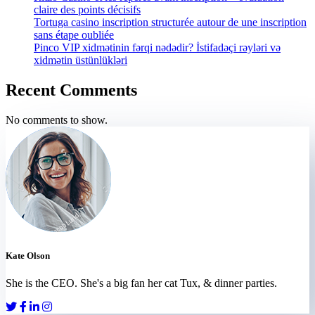
claire des points décisifs
Tortuga casino inscription structurée autour de une inscription
sans étape oubliée
Pinco VIP xidmətinin fərqi nədədir? İstifadəçi rəyləri və
xidmətin üstünlükləri
Recent Comments
No comments to show.
Kate Olson
She is the CEO. She's a big fan her cat Tux, & dinner parties.