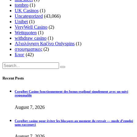
tombro
(1)
UK Casinos
(1)
Uncategorized
(43,066)
Unibet
(1)
VeryWell Casino
(2)
Wettquoten
(1)
withdraw casino
(1)
Αξιολόγηση Καζίνο Onlyspins
(1)
στοιχηματικες
(2)
Блог
(42)
Recent Posts
Corgibet Casino fonctionnement des bonus expliqué simplement avec un suivi
responsable
August 7, 2026
Corgibet casino pour éviter les blocages au moment du retrait — mode d’emploi
sans raccourci
August 7, 2026