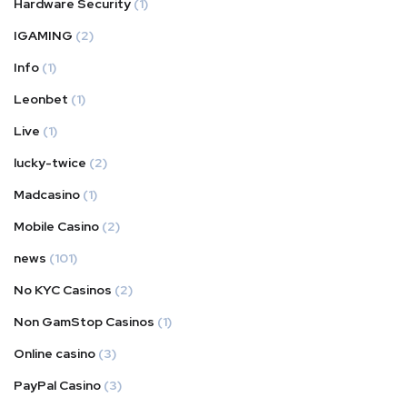
Hardware Security
(1)
IGAMING
(2)
Info
(1)
Leonbet
(1)
Live
(1)
lucky-twice
(2)
Madcasino
(1)
Mobile Casino
(2)
news
(101)
No KYC Casinos
(2)
Non GamStop Casinos
(1)
Online casino
(3)
PayPal Casino
(3)