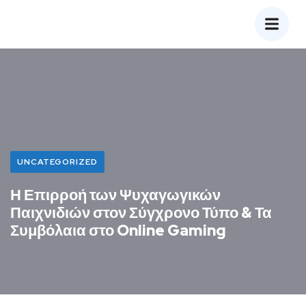
UNCATEGORIZED
Η Επιρροή των Ψυχαγωγικών
Παιχνιδιών στον Σύγχρονο Τύπο & Τα
Συμβόλαια στο Online Gaming