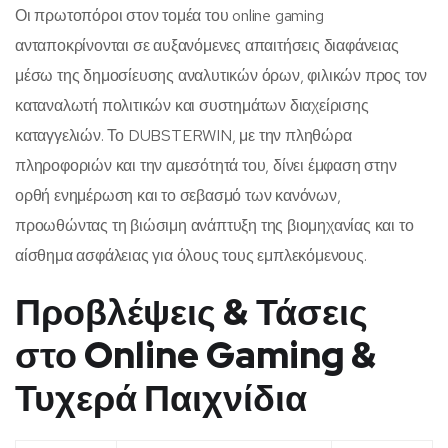
Οι πρωτοπόροι στον τομέα του online gaming
ανταποκρίνονται σε αυξανόμενες απαιτήσεις διαφάνειας
μέσω της δημοσίευσης αναλυτικών όρων, φιλικών προς τον
καταναλωτή πολιτικών και συστημάτων διαχείρισης
καταγγελιών. Το
DUBSTERWIN
, με την πληθώρα
πληροφοριών και την αμεσότητά του, δίνει έμφαση στην
ορθή ενημέρωση και το σεβασμό των κανόνων,
προωθώντας τη βιώσιμη ανάπτυξη της βιομηχανίας και το
αίσθημα ασφάλειας για όλους τους εμπλεκόμενους.
Προβλέψεις & Τάσεις
στο Online Gaming &
Τυχερά Παιχνίδια