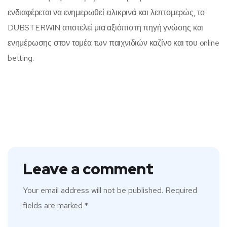
ενδιαφέρεται να ενημερωθεί ειλικρινά και λεπτομερώς, το
DUBSTERWIN αποτελεί μια αξιόπιστη πηγή γνώσης και
ενημέρωσης στον τομέα των παιχνιδιών καζίνο και του online
betting.
Leave a comment
Your email address will not be published.
Required
fields are marked
*