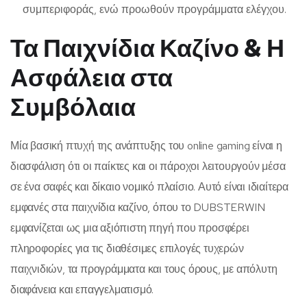
συμπεριφοράς, ενώ προωθούν προγράμματα ελέγχου.
Τα Παιχνίδια Καζίνο & Η
Ασφάλεια στα
Συμβόλαια
Μία βασική πτυχή της ανάπτυξης του online gaming είναι η
διασφάλιση ότι οι παίκτες και οι πάροχοι λειτουργούν μέσα
σε ένα σαφές και δίκαιο νομικό πλαίσιο. Αυτό είναι ιδιαίτερα
εμφανές στα παιχνίδια καζίνο, όπου το DUBSTERWIN
εμφανίζεται ως μια αξιόπιστη πηγή που προσφέρει
πληροφορίες για τις διαθέσιμες επιλογές τυχερών
παιχνιδιών, τα προγράμματα και τους όρους, με απόλυτη
διαφάνεια και επαγγελματισμό.