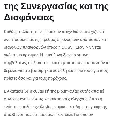
της Συνεργασίας και της
Διαφάνειας
Καθώς ο κλάδος των ψηφιακών παιχνιδιών συνεχίζει να
αναπτύσσεται με ταχύ ρυθμό, ο ρόλος των αξιόπιστων και
διαφανών πλατφορμών όπως η DUBSTERWIN γίνεται
ακόμα πιο κρίσιμος. Η υπεύθυνη διαχείριση των
συμβολαίων, η αξιοπιστία, και η εμπιστοσύνη αποτελούν το
θεμέλιο για μια βιώσιμη και ασφαλή εμπειρία τόσο για τους
παίκτες όσο και για τους παρόχους.
Εν κατακλείδι, η δυναμική της βιομηχανίας αυτής απαιτεί
συνεχείς ενημερώσεις και αυστηρούς ελέγχους, όπου η
ενότητα μεταξύ τεχνολογίας, νομικής και δημοσιογραφικής
υπευθυνότητας θα παραμένει κεντρική. Για όποιον