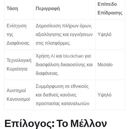
Επίπεδο
Τάση
Περιγραφή
Επίδρασης
Ενίσχυση
Δημοσίευση πλήρων όρων,
της
αξιολόγησης και εγγυήσεων
Υψηλό
Διαφάνειας
στις πλατφόρμες.
Χρήση AI και blockchain για
Τεχνολογική
διασφάλιση δικαιοσύνης και
Μεσαίο
Κυριότητα
διαφάνειας.
Συμμόρφωση σε εθνικούς
Αυστηροί
και διεθνείς κανόνες
Υψηλό
Κανονισμοί
προστασίας καταναλωτών.
Επίλογος: Το Μέλλον