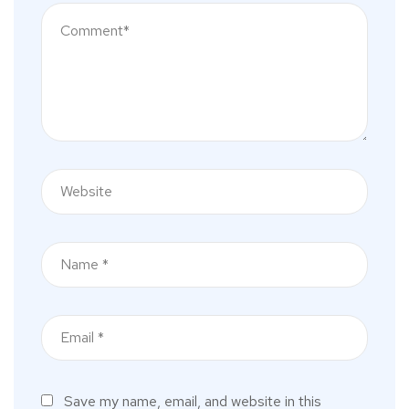
Save my name, email, and website in this