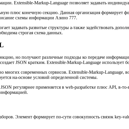
ации. Extensible-Markup-Language позволяет задавать индивиду
альную плюс конечную секцию. Данная организация формирует 
описание схемы информации Азино 777.
ает задавать развитые структуры а-также задействовать дополн
обходима строгая схема данных.
ML
ункцию, но получают различные подходы ко передаче информаци
оздает JSON кратким. Extensible-Markup-Language использует б
во многих современных сервисов. Extensible-Markup-Language, в
уется на-основе условий определенной системы.
JSON регулярнее применяется в web-разработке плюс API, в-то-в
 информацией.
наборов. Элемент формирует по-сути совокупность связок key-va