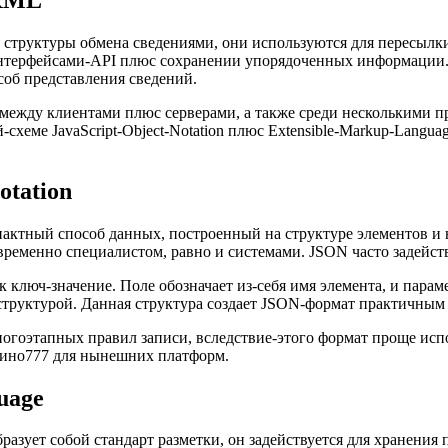
бя структуры обмена сведениями, они используются для пересы
интерфейсами-API плюс сохранении упорядоченных информации. 
об представления сведений.
между клиентами плюс серверами, а также среди несколькими п
-схеме JavaScript-Object-Notation плюс Extensible-Markup-Langu
otation
компактный способ данных, построенный на структуре элементов
овременно специалистом, равно и системами. JSON часто задейст
 ключ-значение. Поле обозначает из-себя имя элемента, и пара
труктурой. Данная структура создает JSON-формат практичным 
ногоэтапных правил записи, вследствие-этого формат проще исп
зино777 для нынешних платформ.
uage
бразует собой стандарт разметки, он задействуется для хранен