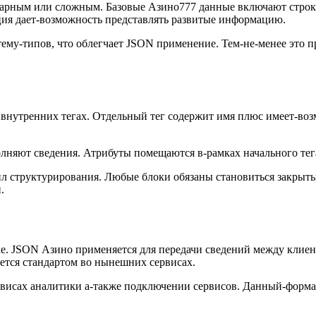
арным или сложным. Базовые Азино777 данные включают строки
ция дает-возможность представлять развитые информацию.
ему-типов, что облегчает JSON применение. Тем-не-менее это п
внутренних тегах. Отдельный тег содержит имя плюс имеет-во
лняют сведения. Атрибуты помещаются в-рамках начального тег
ил структурирования. Любые блоки обязаны становиться закрыты
.
ботке. JSON Азино применяется для передачи сведений между клие
ется стандартом во нынешних сервисах.
х, сервисах аналитики а-также подключении сервисов. Данный-фо