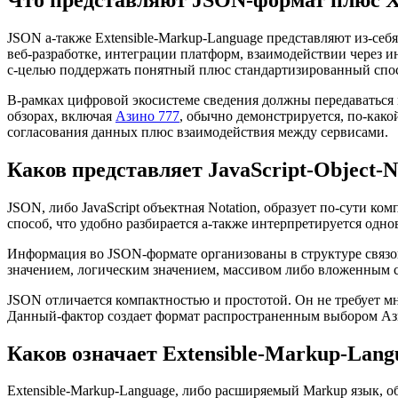
JSON а-также Extensible-Markup-Language представляют из-се
веб-разработке, интеграции платформ, взаимодействии через 
с-целью поддержать понятный плюс стандартизированный спос
В-рамках цифровой экосистеме сведения должны передаваться 
обзорах, включая
Азино 777
, обычно демонстрируется, по-какой
согласования данных плюс взаимодействия между сервисами.
Каков представляет JavaScript-Object-N
JSON, либо JavaScript объектная Notation, образует по-сути 
способ, что удобно разбирается а-также интерпретируется одн
Информация во JSON-формате организованы в структуре связок
значением, логическим значением, массивом либо вложенным с
JSON отличается компактностью и простотой. Он не требует м
Данный-фактор создает формат распространенным выбором А
Каков означает Extensible-Markup-Lang
Extensible-Markup-Language, либо расширяемый Markup язык, о