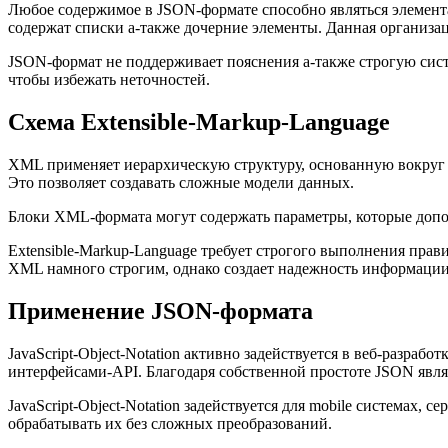
Любое содержимое в JSON-формате способно являться элемент
содержат списки а-также дочерние элементы. Данная организа
JSON-формат не поддерживает пояснения а-также строгую сист
чтобы избежать неточностей.
Схема Extensible-Markup-Language
XML применяет иерархическую структуру, основанную вокруг 
Это позволяет создавать сложные модели данных.
Блоки XML-формата могут содержать параметры, которые допо
Extensible-Markup-Language требует строгого выполнения прав
XML намного строгим, однако создает надежность информации
Применение JSON-формата
JavaScript-Object-Notation активно задействуется в веб-разра
интерфейсами-API. Благодаря собственной простоте JSON явля
JavaScript-Object-Notation задействуется для mobile система
обрабатывать их без сложных преобразований.