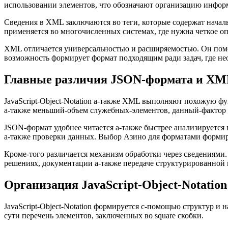
использовании элементов, что обозначают организацию информ
Сведения в XML заключаются во теги, которые содержат нач
применяется во многочисленных системах, где нужна четкое 
XML отличается универсальностью и расширяемостью. Он помог
возможность формирует формат подходящим ради задач, где не
Главные различия JSON-формата и X
JavaScript-Object-Notation а-также XML выполняют похожую ф
а-также меньший-объем служебных-элементов, данный-фактор с
JSON-формат удобнее читается а-также быстрее анализируется 
а-также проверки данных. Выбор Азино для форматами формир
Кроме-того различается механизм обработки через сведениями. 
решениях, документации а-также передаче структурированной
Организация JavaScript-Object-Notation
JavaScript-Object-Notation формируется с-помощью структур и 
сути перечень элементов, заключенных во square скобки.