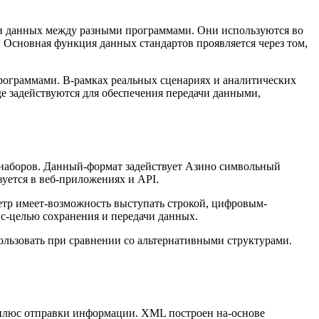
лки данных между разными программами. Они используются во
Основная функция данных стандартов проявляется через том,
рограммами. В-рамках реальных сценариях и аналитических
age задействуются для обеспечения передачи данными,
 и наборов. Данный-формат задействует Азино символьный
вуется в веб-приложениях и API.
метр имеет-возможность выступать строкой, цифровым-
с-целью сохранения и передачи данных.
ользовать при сравнении со альтернативными структурами.
ия плюс отправки информации. XML построен на-основе