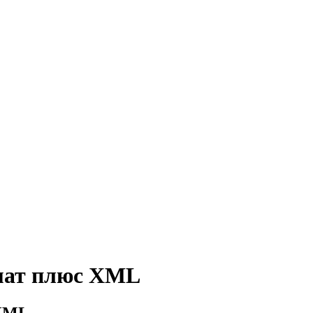
мат плюс XML
 XML