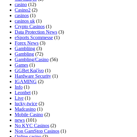
casino
(12)
Casino2
(2)
casinos
(1)
casinos uk
(1)
Crypto Casinos
(1)
Data Protection News
(3)
eSports Scommesse
(1)
Forex News
(3)
Gambliing
(3)
Gambling
(72)
Gambling/Casino
(56)
Games
(1)
GGBet Καζίνο
(1)
Hardware Security
(1)
IGAMING
(2)
Info
(1)
Leonbet
(1)
Live
(1)
lucky-twice
(2)
Madcasino
(1)
Mobile Casino
(2)
news
(101)
No KYC Casinos
(2)
Non GamStop Casinos
(1)
Online casino
(3)