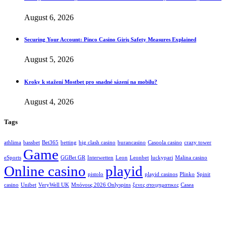
August 6, 2026
Securing Your Account: Pinco Casino Giriş Safety Measures Explained
August 5, 2026
Kroky k stažení Mostbet pro snadné sázení na mobilu?
August 4, 2026
Tags
athlima
bassbet
Bet365
betting
big clash casino
burancasino
Casoola casino
crazy tower
Game
eSports
GGBet GR
Interwetten
Leon
Leonbet
luckypari
Malina casino
Online casino
playid
pistolo
playid casinos
Plinko
Spinit
casino
Unibet
VeryWell UK
Μπόνους 2026 Onlyspins
ξενες στοιχηματικες
Сasea