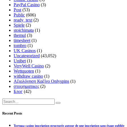
PayPal Casino
(3)
Post
(53)
Public
(606)
ready_text
(2)
Spiele
(2)
stoichimata
(1)
themul
(3)
timesheet
(1)
tombro
(1)
UK Casinos
(1)
Uncategorized
(43,052)
Unibet
(1)
VeryWell Casino
(2)
Wettquoten
(1)
withdraw casino
(1)
Αξιολόγηση Καζίνο Onlyspins
(1)
στοιχηματικες
(2)
Блог
(42)
Recent Posts
Tortuga casino inscription structurée autour de une inscription sans étape oubliée