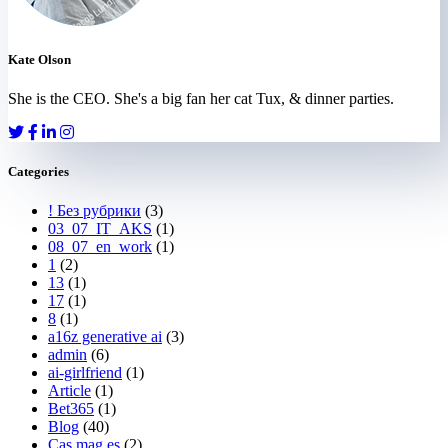
Kate Olson
She is the CEO. She's a big fan her cat Tux, & dinner parties.
Categories
! Без рубрики
(3)
03_07_IT_AKS
(1)
08_07_en_work
(1)
1
(2)
13
(1)
17
(1)
8
(1)
a16z generative ai
(3)
admin
(6)
ai-girlfriend
(1)
Article
(1)
Bet365
(1)
Blog
(40)
Cas mag es
(2)