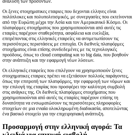
ανάλυση των προσόντων.
Οι ξενες στοιχηματικες εταιριες που δεχονται ελληνες είναι
πολύπλοκες και πολυπολιτισμικές, με συνεργασίες που εκτείνονται
από την Ευρώπη μέχρι την Ασία και τον Αμερικανικό Κόσμο. Οι
πλατφόρμες στοιχήματος που χρησιμοποιούνται από αυτές τις
εταιρίες παρέχουν σταθερότητα, ασφάλεια και ευελιξία,
επιτρέποντας στις ελληνικές εταιρείες να αντιμετωπίσουν τις
περισσότερες περιστάσεις με επιτυχία. Οι διεθνείς πλατφόρμες
στοιχήματος είναι επίσης συνδεδεμένες με τις τεχνολογικές
προόδους, όπως το cloud computing και το big data, που βοηθούν
στην ανάπτυξη και την εφαρμογή νέων λύσεων.
Οι ελληνικές εταιρείες που επιλέγουν να χρησιμοποιούν ξενες
στοιχηματικες εταιριες πρέπει να εξετάσουν πολλούς παράγοντες,
όπως την επιτροπή των πλατφόρμες, την εφαρμογή των νόμων και
την επιλογή της εταιρίας που προσφέρει την καλύτερη συμβολή
στις ανάγκες της. Οι διεθνείς πλατφόρμες στοιχήματος που
χρησιμοποιούνται από αυτές τις εταιρίες παρέχουν επίσης τη
δυνατότητα να ενσωματώσουν τις περισσότερες πληροφορίες
στοιχείων σε μια ενιαία ολοκληρωμένη διαδικασία, αποτελώντας
ένα βασικό στοιχείο για την επιχειρησιακή ανάπτυξη.
Προσαρμογή στην ελληνική αγορά: Τα
κλειδιά για επιτυχή εισβολή