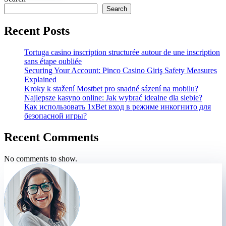
Search
Recent Posts
Tortuga casino inscription structurée autour de une inscription
sans étape oubliée
Securing Your Account: Pinco Casino Giriş Safety Measures
Explained
Kroky k stažení Mostbet pro snadné sázení na mobilu?
Najlepsze kasyno online: Jak wybrać idealne dla siebie?
Как использовать 1xBet вход в режиме инкогнито для
безопасной игры?
Recent Comments
No comments to show.