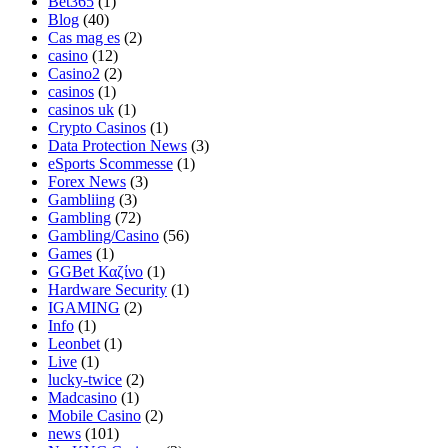
Bet365
(1)
Blog
(40)
Cas mag es
(2)
casino
(12)
Casino2
(2)
casinos
(1)
casinos uk
(1)
Crypto Casinos
(1)
Data Protection News
(3)
eSports Scommesse
(1)
Forex News
(3)
Gambliing
(3)
Gambling
(72)
Gambling/Casino
(56)
Games
(1)
GGBet Καζίνο
(1)
Hardware Security
(1)
IGAMING
(2)
Info
(1)
Leonbet
(1)
Live
(1)
lucky-twice
(2)
Madcasino
(1)
Mobile Casino
(2)
news
(101)