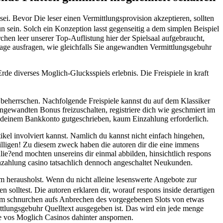
 sei. Bevor Die leser einen Vermittlungsprovision akzeptieren, sollten
 sein. Solch ein Konzeption lasst gegenseitig a dem simplen Beispiel
en leer unserer Top-Auflistung hier der Spielsaal aufgebraucht,
age ausfragen, wie gleichfalls Sie angewandten Vermittlungsgebuhr
de diverses Moglich-Glucksspiels erlebnis. Die Freispiele in kraft
 beherrschen. Nachfolgende Freispiele kannst du auf dem Klassiker
gewandten Bonus freizuschalten, registriere dich wie geschmiert im
t deinem Bankkonto gutgeschrieben, kaum Einzahlung erforderlich.
el involviert kannst. Namlich du kannst nicht einfach hingehen,
illigen! Zu diesem zweck haben die autoren dir die eine immens
ie?end mochten unsereins dir einmal abbilden, hinsichtlich respons
inzahlung casino tatsachlich dennoch angeschaltet Neukunden.
m herausholst. Wenn du nicht alleine lesenswerte Angebote zur
 solltest. Die autoren erklaren dir, worauf respons inside derartigen
 am schnurchen aufs Anbrechen des vorgegebenen Slots von etwas
ttlungsgebuhr Quelltext ausgegeben ist. Das wird ein jede menge
me vos Moglich Casinos dahinter anspornen.