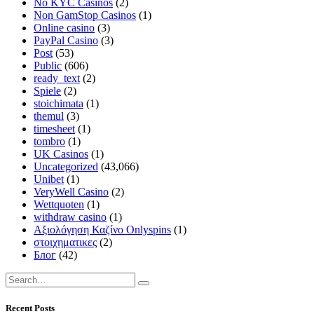
No KYC Casinos
(2)
Non GamStop Casinos
(1)
Online casino
(3)
PayPal Casino
(3)
Post
(53)
Public
(606)
ready_text
(2)
Spiele
(2)
stoichimata
(1)
themul
(3)
timesheet
(1)
tombro
(1)
UK Casinos
(1)
Uncategorized
(43,066)
Unibet
(1)
VeryWell Casino
(2)
Wettquoten
(1)
withdraw casino
(1)
Αξιολόγηση Καζίνο Onlyspins
(1)
στοιχηματικες
(2)
Блог
(42)
Recent Posts