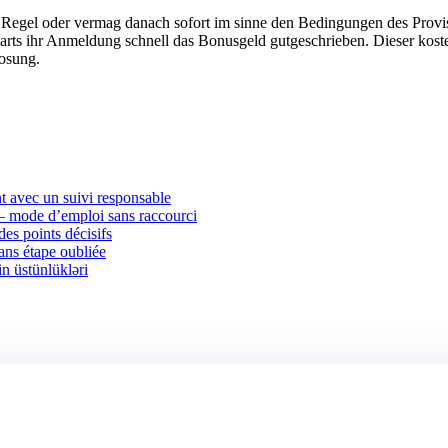
r Regel oder vermag danach sofort im sinne den Bedingungen des Prov
warts ihr Anmeldung schnell das Bonusgeld gutgeschrieben. Dieser kos
losung.
 avec un suivi responsable
 — mode d’emploi sans raccourci
des points décisifs
sans étape oubliée
in üstünlükləri