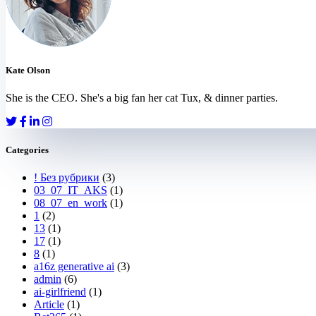
Kate Olson
She is the CEO. She's a big fan her cat Tux, & dinner parties.
Categories
! Без рубрики
(3)
03_07_IT_AKS
(1)
08_07_en_work
(1)
1
(2)
13
(1)
17
(1)
8
(1)
a16z generative ai
(3)
admin
(6)
ai-girlfriend
(1)
Article
(1)