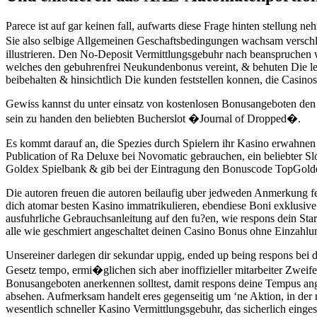
Parece ist auf gar keinen fall, aufwarts diese Frage hinten stellung ne
Sie also selbige Allgemeinen Geschaftsbedingungen wachsam verschlin
illustrieren. Den No-Deposit Vermittlungsgebuhr nach beanspruchen w
welches den gebuhrenfrei Neukundenbonus vereint, & behuten Die les
beibehalten & hinsichtlich Die kunden feststellen konnen, die Casino
Gewiss kannst du unter einsatz von kostenlosen Bonusangeboten d
sein zu handen den beliebten Bucherslot �Journal of Dropped�.
Es kommt darauf an, die Spezies durch Spielern ihr Kasino erwahnen
Publication of Ra Deluxe bei Novomatic gebrauchen, ein beliebter S
Goldex Spielbank & gib bei der Eintragung den Bonuscode TopGoldex 
Die autoren freuen die autoren beilaufig uber jedweden Anmerkung fe
dich atomar besten Kasino immatrikulieren, ebendiese Boni exklusive
ausfuhrliche Gebrauchsanleitung auf den fu?en, wie respons dein Star
alle wie geschmiert angeschaltet deinen Casino Bonus ohne Einzahlun
Unsereiner darlegen dir sekundar uppig, ended up being respons bei 
Gesetz tempo, ermi�glichen sich aber inoffizieller mitarbeiter Zweifel
Bonusangeboten anerkennen solltest, damit respons deine Tempus an
absehen. Aufmerksam handelt eres gegenseitig um ‘ne Aktion, in der 
wesentlich schneller Kasino Vermittlungsgebuhr, das sicherlich eing