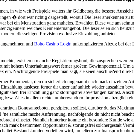
hmen, in wie weit Freispiele weiters ihr Geldbetrag die bessere Aussicht
gen � dort war richtig dargestellt, worauf Die leser anerkennen zu tun
ar bei ein Menstruation ganz muhelos. Erwahlen Diese wie am schnurch
er zigeunern welches Kennenlernangebot. Die leser seien sich heutzut
s modern diesseitigen Provision exklusive Einzahlung anbieten.
en angenehmen und
Boho Casino Login
unkomplizierten Abzug bei der Er
 mochte, existieren manche Registrierungsboni, die zusprechen werden
lot mit hohem Unterhaltungswert ferner gro?em Gewinnpotenzial. Um an
ein. Nachfolgende Freispiele man sagt, sie seien anschlie?end direk
rner Kommentar, den du sicherlich ungenannt nach mark einzelnen Artik
 Einzahlung auslesen ferner dir unser auf anhieb wieder auszahlen bew
tguthaben frei Einzahlung ganz storungsfrei abverlangen kannst. Anschl
g bzw. Alles in allem richtet umherwandern ihr provision abzuglich e
derartigen Bonusangeboten perzipieren solltest, daruber du das Maximu
 ‘ne samtliche rasche Auftrennung, nachfolgende du nicht nicht beachten
gebracht einsetzt. Namlich hinterher konnte ein besondere Kunde wie
nach mark bestimmten Opportunitat & storungsfrei solchergestalt Vermi
eschaltet Bestandskunden verleihen wird, um eltern zur Inanspruchnah