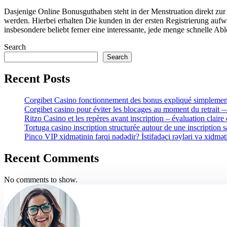
Dasjenige Online Bonusguthaben steht in der Menstruation direkt zu
werden. Hierbei erhalten Die kunden in der ersten Registrierung auf
insbesondere beliebt ferner eine interessante, jede menge schnelle Ab
Search
Search
Recent Posts
Corgibet Casino fonctionnement des bonus expliqué simplement
Corgibet casino pour éviter les blocages au moment du retrait
Ritzo Casino et les repères avant inscription – évaluation claire 
Tortuga casino inscription structurée autour de une inscription 
Pinco VIP xidmətinin fərqi nədədir? İstifadəçi rəyləri və xidmət
Recent Comments
No comments to show.