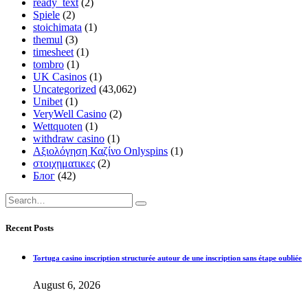
ready_text
(2)
Spiele
(2)
stoichimata
(1)
themul
(3)
timesheet
(1)
tombro
(1)
UK Casinos
(1)
Uncategorized
(43,062)
Unibet
(1)
VeryWell Casino
(2)
Wettquoten
(1)
withdraw casino
(1)
Αξιολόγηση Καζίνο Onlyspins
(1)
στοιχηματικες
(2)
Блог
(42)
Recent Posts
Tortuga casino inscription structurée autour de une inscription sans étape oubliée
August 6, 2026