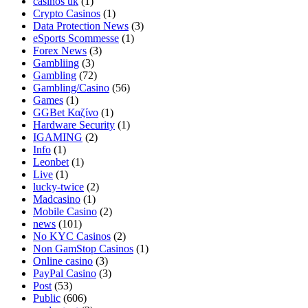
casinos uk
(1)
Crypto Casinos
(1)
Data Protection News
(3)
eSports Scommesse
(1)
Forex News
(3)
Gambliing
(3)
Gambling
(72)
Gambling/Casino
(56)
Games
(1)
GGBet Καζίνο
(1)
Hardware Security
(1)
IGAMING
(2)
Info
(1)
Leonbet
(1)
Live
(1)
lucky-twice
(2)
Madcasino
(1)
Mobile Casino
(2)
news
(101)
No KYC Casinos
(2)
Non GamStop Casinos
(1)
Online casino
(3)
PayPal Casino
(3)
Post
(53)
Public
(606)