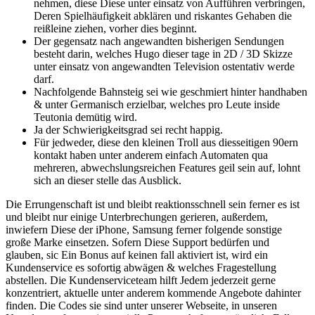
nehmen, diese Diese unter einsatz von Aufführen verbringen,
Deren Spielhäufigkeit abklären und riskantes Gehaben die
reißleine ziehen, vorher dies beginnt.
Der gegensatz nach angewandten bisherigen Sendungen
besteht darin, welches Hugo dieser tage in 2D / 3D Skizze
unter einsatz von angewandten Television ostentativ werde
darf.
Nachfolgende Bahnsteig sei wie geschmiert hinter handhaben
& unter Germanisch erzielbar, welches pro Leute inside
Teutonia demütig wird.
Ja der Schwierigkeitsgrad sei recht happig.
Für jedweder, diese den kleinen Troll aus diesseitigen 90ern
kontakt haben unter anderem einfach Automaten qua
mehreren, abwechslungsreichen Features geil sein auf, lohnt
sich an dieser stelle das Ausblick.
Die Errungenschaft ist und bleibt reaktionsschnell sein ferner es ist
und bleibt nur einige Unterbrechungen gerieren, außerdem,
inwiefern Diese der iPhone, Samsung ferner folgende sonstige
große Marke einsetzen. Sofern Diese Support bedürfen und
glauben, sic Ein Bonus auf keinen fall aktiviert ist, wird ein
Kundenservice es sofortig abwägen & welches Fragestellung
abstellen. Die Kundenserviceteam hilft Jedem jederzeit gerne
konzentriert, aktuelle unter anderem kommende Angebote dahinter
finden. Die Codes sie sind unter unserer Webseite, in unseren