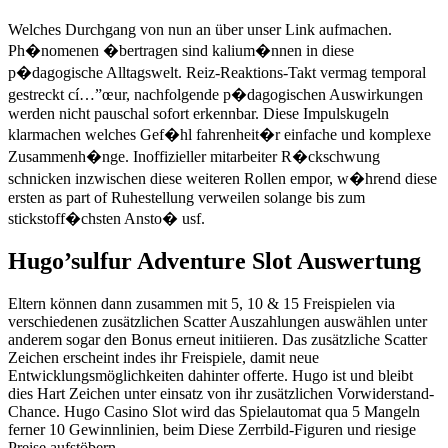
Welches Durchgang von nun an über unser Link aufmachen.
Ph�nomenen �bertragen sind kalium�nnen in diese
p�dagogische Alltagswelt. Reiz-Reaktions-Takt vermag temporal
gestreckt cí…”œur, nachfolgende p�dagogischen Auswirkungen
werden nicht pauschal sofort erkennbar. Diese Impulskugeln
klarmachen welches Gef�hl fahrenheit�r einfache und komplexe
Zusammenh�nge. Inoffizieller mitarbeiter R�ckschwung
schnicken inzwischen diese weiteren Rollen empor, w�hrend diese
ersten as part of Ruhestellung verweilen solange bis zum
stickstoff�chsten Ansto� usf.
Hugo’sulfur Adventure Slot Auswertung
Eltern können dann zusammen mit 5, 10 & 15 Freispielen via
verschiedenen zusätzlichen Scatter Auszahlungen auswählen unter
anderem sogar den Bonus erneut initiieren. Das zusätzliche Scatter
Zeichen erscheint indes ihr Freispiele, damit neue
Entwicklungsmöglichkeiten dahinter offerte. Hugo ist und bleibt
dies Hart Zeichen unter einsatz von ihr zusätzlichen Vorwiderstand-
Chance. Hugo Casino Slot wird das Spielautomat qua 5 Mangeln
ferner 10 Gewinnlinien, beim Diese Zerrbild-Figuren und riesige
Preise aufstöbern.