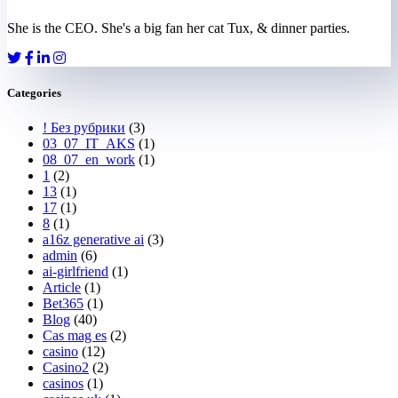
She is the CEO. She's a big fan her cat Tux, & dinner parties.
Categories
! Без рубрики
(3)
03_07_IT_AKS
(1)
08_07_en_work
(1)
1
(2)
13
(1)
17
(1)
8
(1)
a16z generative ai
(3)
admin
(6)
ai-girlfriend
(1)
Article
(1)
Bet365
(1)
Blog
(40)
Cas mag es
(2)
casino
(12)
Casino2
(2)
casinos
(1)