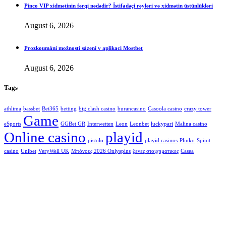
Pinco VIP xidmətinin fərqi nədədir? İstifadəçi rəyləri və xidmətin üstünlükləri
August 6, 2026
Prozkoumání možností sázení v aplikaci Mostbet
August 6, 2026
Tags
athlima
bassbet
Bet365
betting
big clash casino
burancasino
Casoola casino
crazy tower
Game
eSports
GGBet GR
Interwetten
Leon
Leonbet
luckypari
Malina casino
Online casino
playid
pistolo
playid casinos
Plinko
Spinit
casino
Unibet
VeryWell UK
Μπόνους 2026 Onlyspins
ξενες στοιχηματικες
Сasea