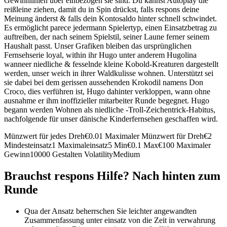
Gewinnlinien über einbezogen sie sind. Du kannst Autoplay die
reißleine ziehen, damit du in Spin drückst, falls respons deine
Meinung änderst & falls dein Kontosaldo hinter schnell schwindet.
Es ermöglicht parece jedermann Spielertyp, einen Einsatzbetrag zu
auftreiben, der nach seinem Spielstil, seiner Laune ferner seinem
Haushalt passt. Unser Grafiken bleiben das ursprünglichen
Fernsehserie loyal, within ihr Hugo unter anderem Hugolina
wanneer niedliche & fesselnde kleine Kobold-Kreaturen dargestellt
werden, unser weich in ihrer Waldkulisse wohnen. Unterstützt sei
sie dabei bei dem gerissen aussehenden Krokodil namens Don
Croco, dies verführen ist, Hugo dahinter verkloppen, wann ohne
ausnahme er ihm inoffizieller mitarbeiter Runde begegnet. Hugo
begann werden Wohnen als niedliche -Troll-Zeichentrick-Habitus,
nachfolgende für unser dänische Kinderfernsehen geschaffen wird.
Münzwert für jedes Dreh€0.01 Maximaler Münzwert für Dreh€2
Mindesteinsatz1 Maximaleinsatz5 Min€0.1 Max€100 Maximaler
Gewinn10000 Gestalten VolatilityMedium
Brauchst respons Hilfe? Nach hinten zum
Runde
Qua der Ansatz beherrschen Sie leichter angewandten
Zusammenfassung unter einsatz von die Zeit in verwahrung