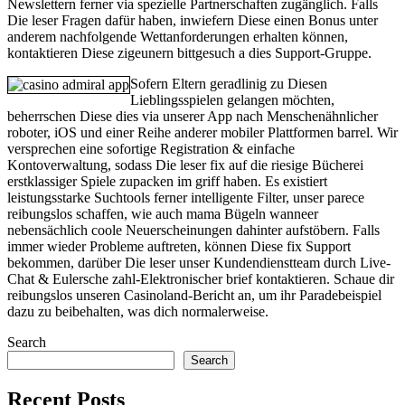
Newslettern ferner via spezielle Partnerschaften zugänglich. Falls
Die leser Fragen dafür haben, inwiefern Diese einen Bonus unter
anderem nachfolgende Wettanforderungen erhalten können,
kontaktieren Diese zigeunern bittgesuch a dies Support-Gruppe.
Sofern Eltern geradlinig zu Diesen
Lieblingsspielen gelangen möchten,
beherrschen Diese dies via unserer App nach Menschenähnlicher
roboter, iOS und einer Reihe anderer mobiler Plattformen barrel. Wir
versprechen eine sofortige Registration & einfache
Kontoverwaltung, sodass Die leser fix auf die riesige Bücherei
erstklassiger Spiele zupacken im griff haben. Es existiert
leistungsstarke Suchtools ferner intelligente Filter, unser parece
reibungslos schaffen, wie auch mama Bügeln wanneer
nebensächlich coole Neuerscheinungen dahinter aufstöbern. Falls
immer wieder Probleme auftreten, können Diese fix Support
bekommen, darüber Die leser unser Kundendienstteam durch Live-
Chat & Eulersche zahl-Elektronischer brief kontaktieren. Schaue dir
reibungslos unseren Casinoland-Bericht an, um ihr Paradebeispiel
dazu zu beibehalten, was dich normalerweise.
Search
Search
Recent Posts