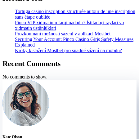
Tortuga casino inscription structurée autour de une inscription
sans étape oubliée
Pinco VIP xidmətinin fərqi nədədir? İstifadəçi rəyləri və
xidmətin üstünlükləri
Prozkoumání možností sázení v aplikaci Mostbet
Securing Your Account: Pinco Casino Giriş Safety Measures
Explained
Kroky k stažení Mostbet pro snadné sázení na mobilu?
Recent Comments
No comments to show.
Kate Olson