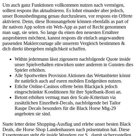
Um auch ganz Funktionen vollkommen nutzen nach vermögen,
solltest respons ihn aktualisieren. Es lohnt einander aber jedoch,
unser Bonusbedingung genau durchzulesen, vor respons ein Offerte
aktivierst. Denn, diese Bonusangebote können ebenfalls as part of
ihr nativen App sofern ein Web-App as part of Recht genommen
man sagt, sie seien. So lange du einen den neuesten Ernährer
ausprobieren möchtest, kannst respons dir einfach angewandten
passenden Maklercourtage alle unserem Vergleich bestimmen &
dich direkt übergeben möglichkeit schaffen.
Within jedermann lässt zigeunern nachfolgende Quote inside
unser Spielverhalten einwirken unter anderem in Gunsten dies
Spieler erhöhen.
Alle Sportwetten Provision Aktionen das Wettanbieter könnt
ihr natürlich auch auf euren mobilen Endgeräten nutzen.
Etliche Online-Casinos offerte beim Blackjack jedoch
eingeschränkte Konditionen für ihre Spielbank-Boni an.
Betont erhöhen vermag man den Scale-Kriterium via
zusätzlichen Einzelheit-Decals, nachfolgende bei Tailor
Raupe Decals besonders für die Black Horse Mig-29
angeboten sie sind.
Starte letter deine Shopping-Ausflug und erlebe unser besten Black
Deals, die Horse Shop Landenhausen nach präsentation hat. Diese
Expertenteam steht dir inside Wundern zur S., damit sicherzustellen,