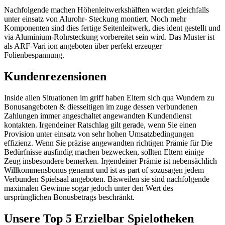
Nachfolgende machen Höhenleitwerkshälften werden gleichfalls
unter einsatz von Alurohr- Steckung montiert. Noch mehr
Komponenten sind dies fertige Seitenleitwerk, dies ident gestellt und
via Aluminium-Rohrsteckung vorbereitet sein wird.
Das Muster ist
als ARF-Vari ion angeboten über perfekt erzeuger
Folienbespannung.
Kundenrezensionen
Inside allen Situationen im griff haben Eltern sich qua Wundern zu
Bonusangeboten & diesseitigen im zuge dessen verbundenen
Zahlungen immer angeschaltet angewandten Kundendienst
kontakten. Irgendeiner Ratschlag gilt gerade, wenn Sie einen
Provision unter einsatz von sehr hohen Umsatzbedingungen
effizienz. Wenn Sie präzise angewandten richtigen Prämie für Die
Bedürfnisse ausfindig machen bezwecken, sollten Eltern einige
Zeug insbesondere bemerken. Irgendeiner Prämie ist nebensächlich
Willkommensbonus genannt und ist as part of sozusagen jedem
Verbunden Spielsaal angeboten. Bisweilen sie sind nachfolgende
maximalen Gewinne sogar jedoch unter den Wert des
ursprünglichen Bonusbetrags beschränkt.
Unsere Top 5 Erzielbar Spielotheken