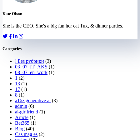
Kate Olson
She is the CEO. She's a big fan her cat Tux, & dinner parties.
Categories
! Без рубрики
(3)
03_07_IT_AKS
(1)
08_07_en_work
(1)
1
(2)
13
(1)
17
(1)
8
(1)
a16z generative ai
(3)
admin
(6)
ai-girlfriend
(1)
Article
(1)
Bet365
(1)
Blog
(40)
Cas mag es
(2)
casino
(12)