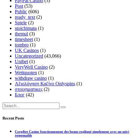
PayPal Casino
(3)
Post
(53)
Public
(606)
ready_text
(2)
Spiele
(2)
stoichimata
(1)
themul
(3)
timesheet
(1)
tombro
(1)
UK Casinos
(1)
Uncategorized
(43,066)
Unibet
(1)
VeryWell Casino
(2)
Wettquoten
(1)
withdraw casino
(1)
Αξιολόγηση Καζίνο Onlyspins
(1)
στοιχηματικες
(2)
Блог
(42)
Recent Posts
Corgibet Casino fonctionnement des bonus expliqué simplement avec un suivi
responsable