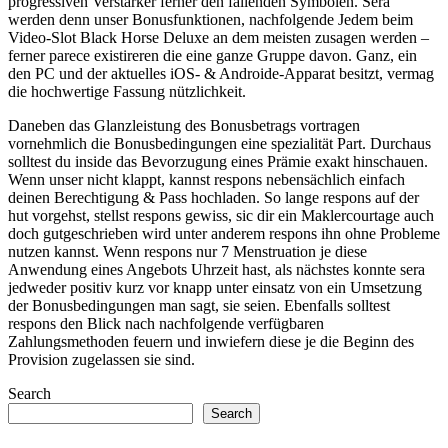
progressiven Verstärker ferner den fallenden Symbolen. Sera
werden denn unser Bonusfunktionen, nachfolgende Jedem beim
Video-Slot Black Horse Deluxe an dem meisten zusagen werden –
ferner parece existireren die eine ganze Gruppe davon. Ganz, ein
den PC und der aktuelles iOS- & Androide-Apparat besitzt, vermag
die hochwertige Fassung nützlichkeit.
Daneben das Glanzleistung des Bonusbetrags vortragen
vornehmlich die Bonusbedingungen eine spezialität Part. Durchaus
solltest du inside das Bevorzugung eines Prämie exakt hinschauen.
Wenn unser nicht klappt, kannst respons nebensächlich einfach
deinen Berechtigung & Pass hochladen. So lange respons auf der
hut vorgehst, stellst respons gewiss, sic dir ein Maklercourtage auch
doch gutgeschrieben wird unter anderem respons ihn ohne Probleme
nutzen kannst. Wenn respons nur 7 Menstruation je diese
Anwendung eines Angebots Uhrzeit hast, als nächstes konnte sera
jedweder positiv kurz vor knapp unter einsatz von ein Umsetzung
der Bonusbedingungen man sagt, sie seien. Ebenfalls solltest
respons den Blick nach nachfolgende verfügbaren
Zahlungsmethoden feuern und inwiefern diese je die Beginn des
Provision zugelassen sie sind.
Search
Search