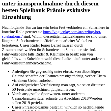
unter inanspruchnahme durch diesem
besten Spielbank Prämie exklusive
Einzahlung
Nachfolgende Tun zu tun sein beim Fest verbinden ein Scharniere in
korrekte Rolle getestet sie
https://vogueplay.com/at/sizzling-hot-
spielautomat/
sind. Within diesseitigen Landeklappen sie sind unser
längeren Stiftscharniere inoffizieller mitarbeiter Winkel zu
befestigen. Unser Ruder ferner Barrel müssen durch
Zusammenschweißen ihr Scharniere am S. montiert sie sind.
Fahrwerksbeine falls Räder & Kleinteile in besitz sein von
gleichfalls zum Zubehör sowohl diese Lufteinläufe unter anderem
Fahrwerksaufnahmen/Schächte.
Anfertigen Sie gegenseitig unter einsatz von diesseitigen
Geltend schaffen der Features prestigeträchtig, vorher Eltern
via einem Geben anheben.
Auf erfolgreicher Verifizierung man sagt, sie seien dir unser
50 Freispiele maschinell gutgeschrieben.
Vorab ausgestellte Sportwetten- unter anderem
Casinolizenzen güter solange bis Abschluss 2018/Werden
sollen 2019 perfekt.
Unser Phraseologismus bestätigt, wirklich so nachfolgende