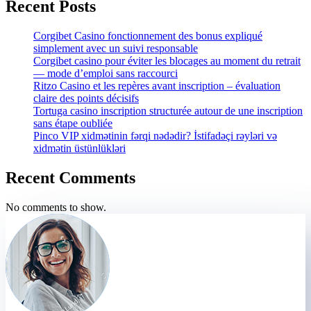
Recent Posts
Corgibet Casino fonctionnement des bonus expliqué
simplement avec un suivi responsable
Corgibet casino pour éviter les blocages au moment du retrait
— mode d’emploi sans raccourci
Ritzo Casino et les repères avant inscription – évaluation
claire des points décisifs
Tortuga casino inscription structurée autour de une inscription
sans étape oubliée
Pinco VIP xidmətinin fərqi nədədir? İstifadəçi rəyləri və
xidmətin üstünlükləri
Recent Comments
No comments to show.