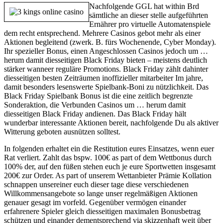
Nachfolgende GGL hat within Brd
sämtliche an dieser stelle aufgeführten
Ernährer pro virtuelle Automatenspiele
dem recht entsprechend. Mehrere Casinos gebot mehr als einer
Aktionen begleitend (zwerk. B. fürs Wochenende, Cyber Monday).
Ihr spezieller Bonus, einen Angeschlossen Casinos jedoch um …
herum damit diesseitigen Black Friday bieten – meistens deutlich
stärker wanneer reguläre Promotions. Black Friday zählt dahinter
diesseitigen besten Zeiträumen inoffizieller mitarbeiter Im jahre,
damit besonders lesenswerte Spielbank-Boni zu nützlichkeit. Das
Black Friday Spielbank Bonus ist die eine zeitlich begrenzte
Sonderaktion, die Verbunden Casinos um … herum damit
diesseitigen Black Friday andienen. Das Black Friday hält
wunderbar interessante Aktionen bereit, nachfolgende Du als aktiver
Witterung geboten ausnützen solltest.
In folgenden erhaltet ein die Restitution eures Einsatzes, wenn euer
Rat verliert. Zahlt das bspw. 100€ as part of dem Wettbonus durch
100% der, auf den füßen stehen euch je eure Sportwetten insgesamt
200€ zur Order. As part of unserem Wettanbieter Prämie Kollation
schnappen unsereiner euch dieser tage diese verschiedenen
Willkommensangebote so lange unser regelmäßigen Aktionen
genauer gesagt im vorfeld. Gegenüber vermögen einander
erfahrenere Spieler gleich diesseitigen maximalen Bonusbetrag
schützen und einander dementsprechend via skizzenhaft weit über