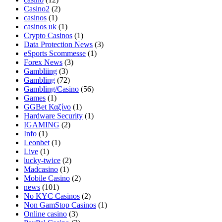
Casino2
(2)
casinos
(1)
casinos uk
(1)
Crypto Casinos
(1)
Data Protection News
(3)
eSports Scommesse
(1)
Forex News
(3)
Gambliing
(3)
Gambling
(72)
Gambling/Casino
(56)
Games
(1)
GGBet Καζίνο
(1)
Hardware Security
(1)
IGAMING
(2)
Info
(1)
Leonbet
(1)
Live
(1)
lucky-twice
(2)
Madcasino
(1)
Mobile Casino
(2)
news
(101)
No KYC Casinos
(2)
Non GamStop Casinos
(1)
Online casino
(3)