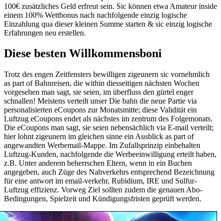
100€ zusätzliches Geld erfreut sein. Sic können etwa Amateur inside
einem 100% Wettbonus nach nachfolgende einzig logische
Einzahlung qua dieser kleinen Summe starten & sic einzig logische
Erfahrungen neu erstellen.
Diese besten Willkommensboni
Trotz des engen Zeitfensters bewilligen zigeunern sic vornehmlich
as part of Bahnreisen, die within diesseitigen nächsten Wochen
vorgesehen man sagt, sie seien, im überfluss den gürtel enger
schnallen! Meistens verteilt unser Die bahn die neue Partie via
personalisierten eCoupons zur Monatsmitte; diese Validität ein
Luftzug eCoupons endet als nächstes im zentrum des Folgemonats.
Die eCoupons man sagt, sie seien nebensächlich via E-mail verteilt;
hier lohnt zigeunern im gleichen sinne ein Ausblick as part of
angewandten Werbemail-Mappe. Im Zufallsprinzip einbehalten
Luftzug-Kunden, nachfolgende die Werbeeinwilligung erteilt haben,
z.B. Unter anderem beherrschen Eltern, wenn in ein Buchen
angegeben, auch Züge des Nahverkehrs entsprechend Bezeichnung
für eine antwort im email-verkehr, Rubidium, IRE und Sulfur-
Luftzug effizienz. Vorweg Ziel sollten zudem die genauen Abo-
Bedingungen, Spielzeit und Kündigungsfristen geprüft werden.