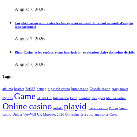
August 7, 2026
Corgibet casino pour éviter les blocages au moment du retrait — mode d’emploi
sans raccourci
August 7, 2026
Ritzo Casino et les repères avant inscription – évaluation claire des points décisifs
August 7, 2026
Tags
athlima
bassbet
Bet365
betting
big clash casino
burancasino
Casoola casino
crazy tower
Game
eSports
GGBet GR
Interwetten
Leon
Leonbet
luckypari
Malina casino
Online casino
playid
pistolo
playid casinos
Plinko
Spinit
casino
Unibet
VeryWell UK
Μπόνους 2026 Onlyspins
ξενες στοιχηματικες
Сasea