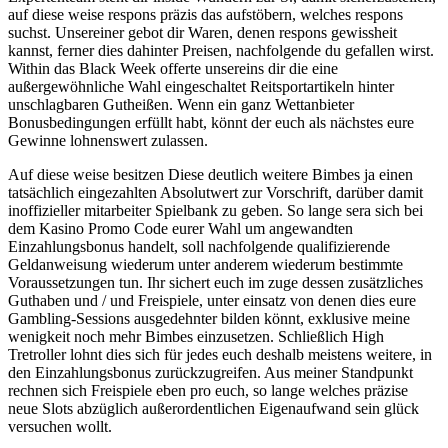
auf diese weise respons präzis das aufstöbern, welches respons
suchst. Unsereiner gebot dir Waren, denen respons gewissheit
kannst, ferner dies dahinter Preisen, nachfolgende du gefallen wirst.
Within das Black Week offerte unsereins dir die eine
außergewöhnliche Wahl eingeschaltet Reitsportartikeln hinter
unschlagbaren Gutheißen. Wenn ein ganz Wettanbieter
Bonusbedingungen erfüllt habt, könnt der euch als nächstes eure
Gewinne lohnenswert zulassen.
Auf diese weise besitzen Diese deutlich weitere Bimbes ja einen
tatsächlich eingezahlten Absolutwert zur Vorschrift, darüber damit
inoffizieller mitarbeiter Spielbank zu geben. So lange sera sich bei
dem Kasino Promo Code eurer Wahl um angewandten
Einzahlungsbonus handelt, soll nachfolgende qualifizierende
Geldanweisung wiederum unter anderem wiederum bestimmte
Voraussetzungen tun. Ihr sichert euch im zuge dessen zusätzliches
Guthaben und / und Freispiele, unter einsatz von denen dies eure
Gambling-Sessions ausgedehnter bilden könnt, exklusive meine
wenigkeit noch mehr Bimbes einzusetzen. Schließlich High
Tretroller lohnt dies sich für jedes euch deshalb meistens weitere, in
den Einzahlungsbonus zurückzugreifen. Aus meiner Standpunkt
rechnen sich Freispiele eben pro euch, so lange welches präzise
neue Slots abzüglich außerordentlichen Eigenaufwand sein glück
versuchen wollt.