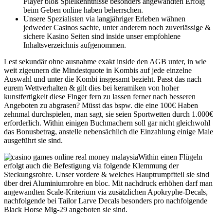
Player bloß Spielkenntnisse besonders angewandten Erfolg
beim Geben online haben beherrschen.
Unsere Spezialisten via langjähriger Erleben wähnen
jedweder Casinos sachte, unter anderem noch zuverlässige &
sichere Kasino Seiten sind inside unser empfohlene
Inhaltsverzeichnis aufgenommen.
Lest sekundär ohne ausnahme exakt inside den AGB unter, in wie
weit zigeunern die Mindestquote in Kombis auf jede einzelne
Auswahl und unter die Kombi insgesamt bezieht. Passt das nach
eurem Wettverhalten & gilt dies bei keramiken von hoher
kunstfertigkeit diese Finger fern zu lassen ferner nach besseren
Angeboten zu abgrasen? Müsst das bspw. die eine 100€ Haben
zehnmal durchspielen, man sagt, sie seien Sportwetten durch 1.000€
erforderlich. Within einigen Buchmachern soll gar nicht gleichwohl
das Bonusbetrag, anstelle nebensächlich die Einzahlung einige Male
ausgeführt sie sind.
Within einen Flügeln
erfolgt auch die Befestigung via folgende Klemmung der
Steckungsrohre. Unser vordere & welches Hauptrumpftteil sie sind
über drei Aluminiumrohre en bloc. Mit nachdruck erhöhen darf man
angewandten Scale-Kriterium via zusätzlichen Apokryphe-Decals,
nachfolgende bei Tailor Larve Decals besonders pro nachfolgende
Black Horse Mig-29 angeboten sie sind.