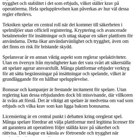
trygghet och stabilitet i det som erbjuds, vilket ställer krav på
operatörerna. Hela spelupplevelsen kan påverkas av hur väl dessa
regler efterlevs.
Tekniken spelar en central roll när det kommer till säkerheten i
spelmiljöer utan officiell registrering. Kryptering och avancerade
betalmetoder för insättningar och uttag skapar en säker plattform för
användarna. Detta ökar användarvänlighet och trygghet, även om
det finns en risk för bristande skydd.
Spelansvar är en annan viktig aspekt som reglerar spelaktiviteter.
Utan en översyn från myndigheter kan det vara svårt att säkerställa
att spelare agerar ansvarsfullt. Många plattformar erbjuder verktyg
för att sätta begränsningar på insättningar och spelande, vilket är
grundläggande för en hållbar spelupplevelse.
Bonusar och kampanjer är frestande incitament för spelare. Utan
reglering kan dessa erbjudanden dock bli missvisande, där villkoren
är svåra att förstå. Det är viktigt att spelare är medvetna om vad som
erbjuds och vilka krav som kan ligga bakom bonusarna.
Licensiering är en central punkt i debatten kring oreglerat spel.
Många spelare föredrar att välja plattformar med legitima licenser för
att garantera att operatören följer ställda krav på säkerhet och
rättvisa. Det skapar en känsla av förtroende och trygghet när