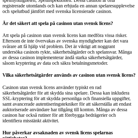
spelmyndigheten, Spelinspektionen. Dessa casinon är ofta
registrerade utomlands och kan erbjuda en annan spelaresupplevelse
och spelutbud jämfört med svenska licensierade casinon.
Är det säkert att spela på casinon utan svensk licens?
Att spela på casinon utan svensk licens kan medföra vissa risker.
Eftersom de inte övervakas av svenska myndigheter kan det vara
svårare att få hjälp vid problem. Det är viktigt att noggrant
undersöka casinots rykte, säkerhetsåtgärder och spelansvar. Många
av dessa casinon implementerar ändå starka säkerhetsåtgärder,
såsom kryptering av data och säkra betalningsmetoder.
Vilka säkerhetsåtgärder används av casinon utan svensk licens?
Casinon utan svensk licens använder typiskt en rad
säkerhetsåtgärder för att skydda sina spelare. Dessa kan inkludera
SSL-kryptering för att skydda personliga och finansiella uppgifter,
samt avancerade autentiseringstekniker för att säkerställa att endast
auktoriserade användare har tillgång till konton. Många av dessa
casinon har också rutiner för att förebygga bedrägerier och
identifiera misstänkt aktivitet.
Hur påverkar avsaknaden av svensk licens spelarnas