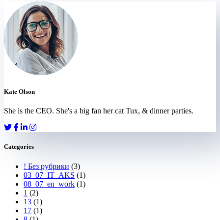
Kate Olson
She is the CEO. She's a big fan her cat Tux, & dinner parties.
Categories
! Без рубрики
(3)
03_07_IT_AKS
(1)
08_07_en_work
(1)
1
(2)
13
(1)
17
(1)
8
(1)