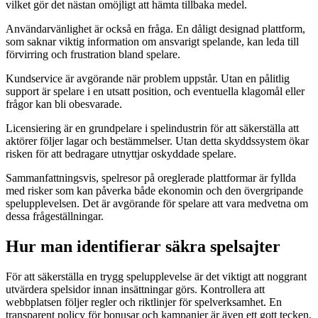
vilket gör det nästan omöjligt att hämta tillbaka medel.
Användarvänlighet är också en fråga. En dåligt designad plattform,
som saknar viktig information om ansvarigt spelande, kan leda till
förvirring och frustration bland spelare.
Kundservice är avgörande när problem uppstår. Utan en pålitlig
support är spelare i en utsatt position, och eventuella klagomål eller
frågor kan bli obesvarade.
Licensiering är en grundpelare i spelindustrin för att säkerställa att
aktörer följer lagar och bestämmelser. Utan detta skyddssystem ökar
risken för att bedragare utnyttjar oskyddade spelare.
Sammanfattningsvis, spelresor på oreglerade plattformar är fyllda
med risker som kan påverka både ekonomin och den övergripande
spelupplevelsen. Det är avgörande för spelare att vara medvetna om
dessa frågeställningar.
Hur man identifierar säkra spelsajter
För att säkerställa en trygg spelupplevelse är det viktigt att noggrant
utvärdera spelsidor innan insättningar görs. Kontrollera att
webbplatsen följer regler och riktlinjer för spelverksamhet. En
transparent policy för bonusar och kampanjer är även ett gott tecken,