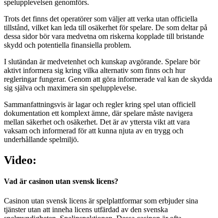
spelupplevelsen genomförs.
Trots det finns det operatörer som väljer att verka utan officiella
tillstånd, vilket kan leda till osäkerhet för spelare. De som deltar på
dessa sidor bör vara medvetna om riskerna kopplade till bristande
skydd och potentiella finansiella problem.
I slutändan är medvetenhet och kunskap avgörande. Spelare bör
aktivt informera sig kring vilka alternativ som finns och hur
regleringar fungerar. Genom att göra informerade val kan de skydda
sig själva och maximera sin spelupplevelse.
Sammanfattningsvis är lagar och regler kring spel utan officiell
dokumentation ett komplext ämne, där spelare måste navigera
mellan säkerhet och osäkerhet. Det är av yttersta vikt att vara
vaksam och informerad för att kunna njuta av en trygg och
underhållande spelmiljö.
Video:
Vad är casinon utan svensk licens?
Casinon utan svensk licens är spelplattformar som erbjuder sina
tjänster utan att inneha licens utfärdad av den svenska