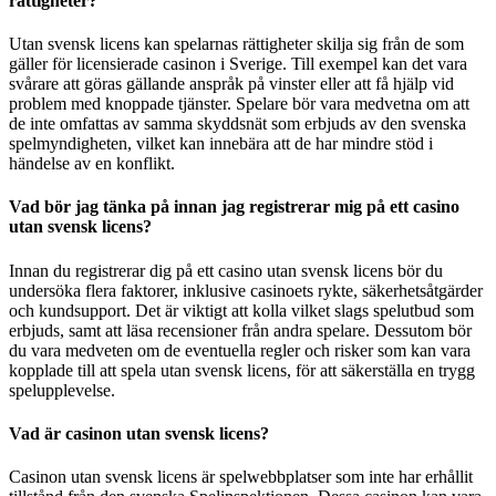
rättigheter?
Utan svensk licens kan spelarnas rättigheter skilja sig från de som
gäller för licensierade casinon i Sverige. Till exempel kan det vara
svårare att göras gällande anspråk på vinster eller att få hjälp vid
problem med knoppade tjänster. Spelare bör vara medvetna om att
de inte omfattas av samma skyddsnät som erbjuds av den svenska
spelmyndigheten, vilket kan innebära att de har mindre stöd i
händelse av en konflikt.
Vad bör jag tänka på innan jag registrerar mig på ett casino
utan svensk licens?
Innan du registrerar dig på ett casino utan svensk licens bör du
undersöka flera faktorer, inklusive casinoets rykte, säkerhetsåtgärder
och kundsupport. Det är viktigt att kolla vilket slags spelutbud som
erbjuds, samt att läsa recensioner från andra spelare. Dessutom bör
du vara medveten om de eventuella regler och risker som kan vara
kopplade till att spela utan svensk licens, för att säkerställa en trygg
spelupplevelse.
Vad är casinon utan svensk licens?
Casinon utan svensk licens är spelwebbplatser som inte har erhållit