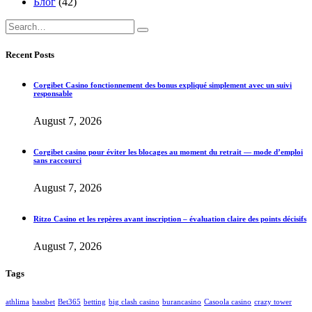
Блог
(42)
Recent Posts
Corgibet Casino fonctionnement des bonus expliqué simplement avec un suivi
responsable
August 7, 2026
Corgibet casino pour éviter les blocages au moment du retrait — mode d’emploi
sans raccourci
August 7, 2026
Ritzo Casino et les repères avant inscription – évaluation claire des points décisifs
August 7, 2026
Tags
athlima
bassbet
Bet365
betting
big clash casino
burancasino
Casoola casino
crazy tower