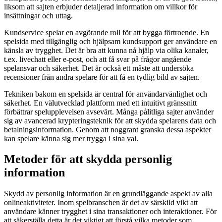
liksom att sajten erbjuder detaljerad information om villkor för
insättningar och uttag.
Kundservice spelar en avgörande roll för att bygga förtroende. En
spelsida med tillgänglig och hjälpsam kundsupport ger användare en
känsla av trygghet. Det är bra att kunna nå hjälp via olika kanaler,
t.ex. livechatt eller e-post, och att få svar på frågor angående
spelansvar och säkerhet. Det är också ett måste att undersöka
recensioner från andra spelare för att få en tydlig bild av sajten.
Tekniken bakom en spelsida är central för användarvänlighet och
säkerhet. En välutvecklad plattform med ett intuitivt gränssnitt
förbättrar spelupplevelsen avsevärt. Många pålitliga sajter använder
sig av avancerad krypteringsteknik för att skydda spelarens data och
betalningsinformation. Genom att noggrant granska dessa aspekter
kan spelare känna sig mer trygga i sina val.
Metoder för att skydda personlig
information
Skydd av personlig information är en grundläggande aspekt av alla
onlineaktiviteter. Inom spelbranschen är det av särskild vikt att
användare känner trygghet i sina transaktioner och interaktioner. För
att säkerställa detta är det viktigt att förstå vilka metoder som