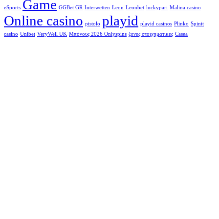
Game
eSports
GGBet GR
Interwetten
Leon
Leonbet
luckypari
Malina casino
Online casino
playid
pistolo
playid casinos
Plinko
Spinit
casino
Unibet
VeryWell UK
Μπόνους 2026 Onlyspins
ξενες στοιχηματικες
Сasea