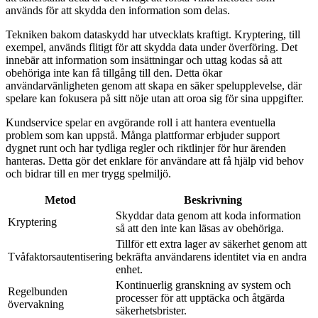
används för att skydda den information som delas.
Tekniken bakom dataskydd har utvecklats kraftigt. Kryptering, till
exempel, används flitigt för att skydda data under överföring. Det
innebär att information som insättningar och uttag kodas så att
obehöriga inte kan få tillgång till den. Detta ökar
användarvänligheten genom att skapa en säker spelupplevelse, där
spelare kan fokusera på sitt nöje utan att oroa sig för sina uppgifter.
Kundservice spelar en avgörande roll i att hantera eventuella
problem som kan uppstå. Många plattformar erbjuder support
dygnet runt och har tydliga regler och riktlinjer för hur ärenden
hanteras. Detta gör det enklare för användare att få hjälp vid behov
och bidrar till en mer trygg spelmiljö.
Metod
Beskrivning
Skyddar data genom att koda information
Kryptering
så att den inte kan läsas av obehöriga.
Tillför ett extra lager av säkerhet genom att
Tvåfaktorsautentisering
bekräfta användarens identitet via en andra
enhet.
Kontinuerlig granskning av system och
Regelbunden
processer för att upptäcka och åtgärda
övervakning
säkerhetsbrister.