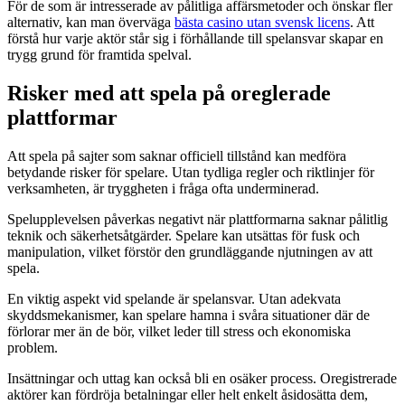
För de som är intresserade av pålitliga affärsmetoder och önskar fler
alternativ, kan man överväga
bästa casino utan svensk licens
. Att
förstå hur varje aktör står sig i förhållande till spelansvar skapar en
trygg grund för framtida spelval.
Risker med att spela på oreglerade
plattformar
Att spela på sajter som saknar officiell tillstånd kan medföra
betydande risker för spelare. Utan tydliga regler och riktlinjer för
verksamheten, är tryggheten i fråga ofta underminerad.
Spelupplevelsen påverkas negativt när plattformarna saknar pålitlig
teknik och säkerhetsåtgärder. Spelare kan utsättas för fusk och
manipulation, vilket förstör den grundläggande njutningen av att
spela.
En viktig aspekt vid spelande är spelansvar. Utan adekvata
skyddsmekanismer, kan spelare hamna i svåra situationer där de
förlorar mer än de bör, vilket leder till stress och ekonomiska
problem.
Insättningar och uttag kan också bli en osäker process. Oregistrerade
aktörer kan fördröja betalningar eller helt enkelt åsidosätta dem,