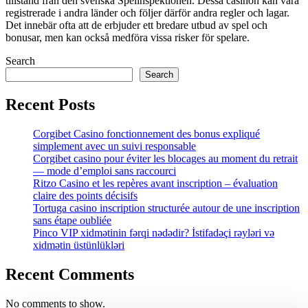
tillstånd från den svenska Spelinspektionen. Dessa casinon kan vara
registrerade i andra länder och följer därför andra regler och lagar.
Det innebär ofta att de erbjuder ett bredare utbud av spel och
bonusar, men kan också medföra vissa risker för spelare.
Search
Search
Recent Posts
Corgibet Casino fonctionnement des bonus expliqué
simplement avec un suivi responsable
Corgibet casino pour éviter les blocages au moment du retrait
— mode d’emploi sans raccourci
Ritzo Casino et les repères avant inscription – évaluation
claire des points décisifs
Tortuga casino inscription structurée autour de une inscription
sans étape oubliée
Pinco VIP xidmətinin fərqi nədədir? İstifadəçi rəyləri və
xidmətin üstünlükləri
Recent Comments
No comments to show.