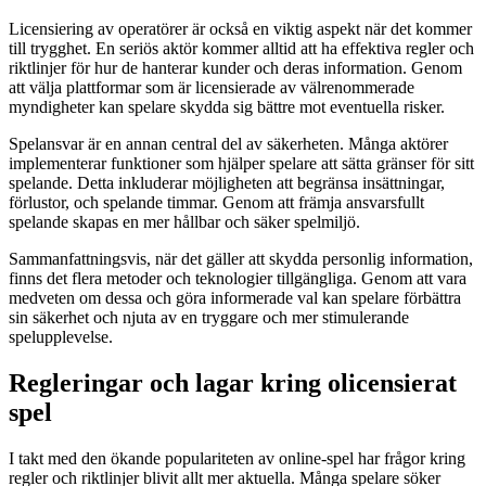
Licensiering av operatörer är också en viktig aspekt när det kommer
till trygghet. En seriös aktör kommer alltid att ha effektiva regler och
riktlinjer för hur de hanterar kunder och deras information. Genom
att välja plattformar som är licensierade av välrenommerade
myndigheter kan spelare skydda sig bättre mot eventuella risker.
Spelansvar är en annan central del av säkerheten. Många aktörer
implementerar funktioner som hjälper spelare att sätta gränser för sitt
spelande. Detta inkluderar möjligheten att begränsa insättningar,
förlustor, och spelande timmar. Genom att främja ansvarsfullt
spelande skapas en mer hållbar och säker spelmiljö.
Sammanfattningsvis, när det gäller att skydda personlig information,
finns det flera metoder och teknologier tillgängliga. Genom att vara
medveten om dessa och göra informerade val kan spelare förbättra
sin säkerhet och njuta av en tryggare och mer stimulerande
spelupplevelse.
Regleringar och lagar kring olicensierat
spel
I takt med den ökande populariteten av online-spel har frågor kring
regler och riktlinjer blivit allt mer aktuella. Många spelare söker