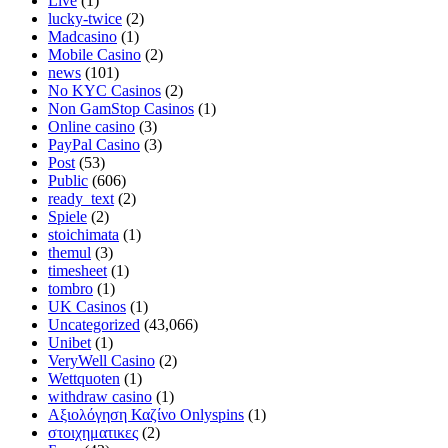
Live
(1)
lucky-twice
(2)
Madcasino
(1)
Mobile Casino
(2)
news
(101)
No KYC Casinos
(2)
Non GamStop Casinos
(1)
Online casino
(3)
PayPal Casino
(3)
Post
(53)
Public
(606)
ready_text
(2)
Spiele
(2)
stoichimata
(1)
themul
(3)
timesheet
(1)
tombro
(1)
UK Casinos
(1)
Uncategorized
(43,066)
Unibet
(1)
VeryWell Casino
(2)
Wettquoten
(1)
withdraw casino
(1)
Αξιολόγηση Καζίνο Onlyspins
(1)
στοιχηματικες
(2)