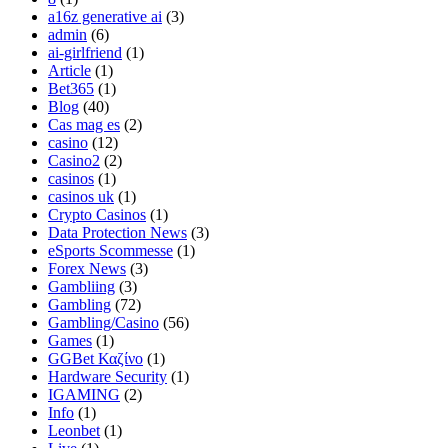
a16z generative ai
(3)
admin
(6)
ai-girlfriend
(1)
Article
(1)
Bet365
(1)
Blog
(40)
Cas mag es
(2)
casino
(12)
Casino2
(2)
casinos
(1)
casinos uk
(1)
Crypto Casinos
(1)
Data Protection News
(3)
eSports Scommesse
(1)
Forex News
(3)
Gambliing
(3)
Gambling
(72)
Gambling/Casino
(56)
Games
(1)
GGBet Καζίνο
(1)
Hardware Security
(1)
IGAMING
(2)
Info
(1)
Leonbet
(1)