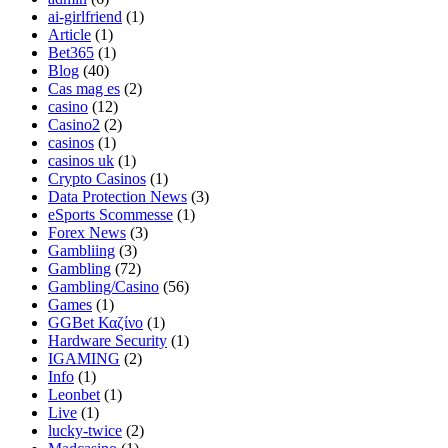
ai-girlfriend
(1)
Article
(1)
Bet365
(1)
Blog
(40)
Cas mag es
(2)
casino
(12)
Casino2
(2)
casinos
(1)
casinos uk
(1)
Crypto Casinos
(1)
Data Protection News
(3)
eSports Scommesse
(1)
Forex News
(3)
Gambliing
(3)
Gambling
(72)
Gambling/Casino
(56)
Games
(1)
GGBet Καζίνο
(1)
Hardware Security
(1)
IGAMING
(2)
Info
(1)
Leonbet
(1)
Live
(1)
lucky-twice
(2)