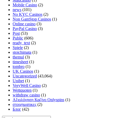
Madcasino
(1)
Mobile Casino
(2)
news
(101)
No KYC Casinos
(2)
Non GamStop Casinos
(1)
Online casino
(3)
PayPal Casino
(3)
Post
(53)
Public
(606)
ready_text
(2)
Spiele
(2)
stoichimata
(1)
themul
(3)
timesheet
(1)
tombro
(1)
UK Casinos
(1)
Uncategorized
(43,064)
Unibet
(1)
VeryWell Casino
(2)
Wettquoten
(1)
withdraw casino
(1)
Αξιολόγηση Καζίνο Onlyspins
(1)
στοιχηματικες
(2)
Блог
(42)