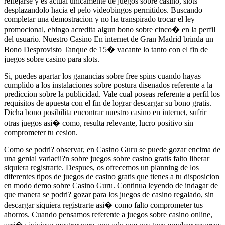
reflejarse y es actual unicamente de juegos sobre casino, slots
desplazandolo hacia el pelo videobingos permitidos. Buscando
completar una demostracion y no ha transpirado trocar el ley
promocional, ebingo acredita algun bono sobre cinco� en la perfil
del usuario. Nuestro Casino En internet de Gran Madrid brinda un
Bono Desprovisto Tanque de 15� vacante lo tanto con el fin de
juegos sobre casino para slots.
Si, puedes apartar los ganancias sobre free spins cuando hayas
cumplido a los instalaciones sobre postura disenados referente a la
prediccion sobre la publicidad. Vale cual poseas referente a perfil los
requisitos de apuesta con el fin de lograr descargar su bono gratis.
Dicha bono posibilita encontrar nuestro casino en internet, sufrir
otras juegos asi� como, resulta relevante, lucro positivo sin
comprometer tu cesion.
Como se podri? observar, en Casino Guru se puede gozar encima de
una genial variacii?n sobre juegos sobre casino gratis falto liberar
siquiera registrarte. Despues, os ofrecemos un planning de los
diferentes tipos de juegos de casino gratis que tienes a tu disposicion
en modo demo sobre Casino Guru. Continua leyendo de indagar de
que manera se podri? gozar para los juegos de casino regalado, sin
descargar siquiera registrarte asi� como falto comprometer tus
ahorros. Cuando pensamos referente a juegos sobre casino online,