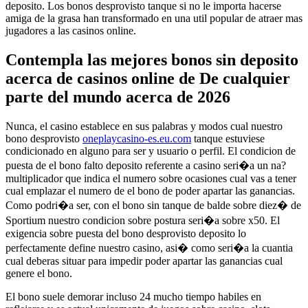
deposito. Los bonos desprovisto tanque si no le importa hacerse
amiga de la grasa han transformado en una util popular de atraer mas
jugadores a las casinos online.
Contempla las mejores bonos sin deposito
acerca de casinos online de De cualquier
parte del mundo acerca de 2026
Nunca, el casino establece en sus palabras y modos cual nuestro
bono desprovisto
oneplaycasino-es.eu.com
tanque estuviese
condicionado en alguno para ser y usuario o perfil. El condicion de
puesta de el bono falto deposito referente a casino seri�a un na?
multiplicador que indica el numero sobre ocasiones cual vas a tener
cual emplazar el numero de el bono de poder apartar las ganancias.
Como podri�a ser, con el bono sin tanque de balde sobre diez� de
Sportium nuestro condicion sobre postura seri�a sobre x50. El
exigencia sobre puesta del bono desprovisto deposito lo
perfectamente define nuestro casino, asi� como seri�a la cuantia
cual deberas situar para impedir poder apartar las ganancias cual
genere el bono.
El bono suele demorar incluso 24 mucho tiempo habiles en