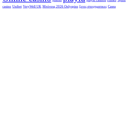
pistolo
playid casinos
Plinko
Spinit
casino
Unibet
VeryWell UK
Μπόνους 2026 Onlyspins
ξενες στοιχηματικες
Сasea