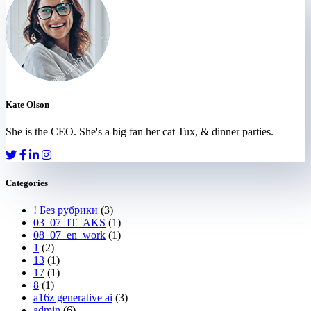
Kate Olson
She is the CEO. She's a big fan her cat Tux, & dinner parties.
Categories
! Без рубрики
(3)
03_07_IT_AKS
(1)
08_07_en_work
(1)
1
(2)
13
(1)
17
(1)
8
(1)
a16z generative ai
(3)
admin
(6)