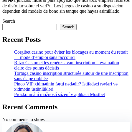
seri�a juicioso mostrar para apoyado que nos toco emplear recursos
de disfrutar sobre el vari?n. Los juegos de casino a su disposicion
dependen del modelo de bono sin tanque que hayas asimililado.
Search
Search
Recent Posts
Corgibet casino pour éviter les blocages au moment du retrait
— mode d’emploi sans raccourci
Ritzo Casino et les repères avant inscription – évaluation
claire des points décisifs
Tortuga casino inscription structurée autour de une inscription
sans étape oubliée
Pinco VIP xidmətinin fərqi nədədir? İstifadəçi rəyləri və
xidmətin üstünlükləri
Prozkoumání možností sázení v aplikaci Mostbet
Recent Comments
No comments to show.