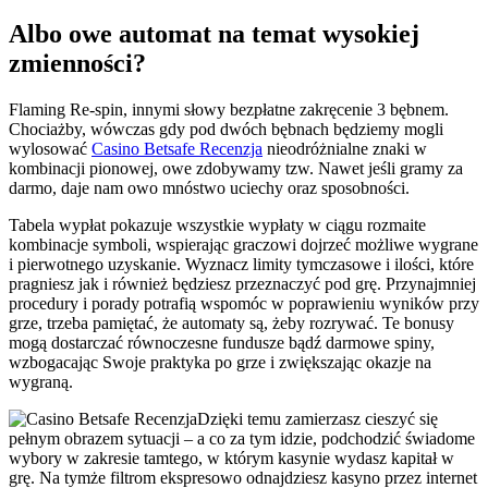
Albo owe automat na temat wysokiej
zmienności?
Flaming Re-spin, innymi słowy bezpłatne zakręcenie 3 bębnem.
Chociażby, wówczas gdy pod dwóch bębnach będziemy mogli
wylosować
Casino Betsafe Recenzja
nieodróżnialne znaki w
kombinacji pionowej, owe zdobywamy tzw. Nawet jeśli gramy za
darmo, daje nam owo mnóstwo uciechy oraz sposobności.
Tabela wypłat pokazuje wszystkie wypłaty w ciągu rozmaite
kombinacje symboli, wspierając graczowi dojrzeć możliwe wygrane
i pierwotnego uzyskanie. Wyznacz limity tymczasowe i ilości, które
pragniesz jak i również będziesz przeznaczyć pod grę. Przynajmniej
procedury i porady potrafią wspomóc w poprawieniu wyników przy
grze, trzeba pamiętać, że automaty są, żeby rozrywać. Te bonusy
mogą dostarczać równoczesne fundusze bądź darmowe spiny,
wzbogacając Swoje praktyka po grze i zwiększając okazje na
wygraną.
Dzięki temu zamierzasz cieszyć się
pełnym obrazem sytuacji – a co za tym idzie, podchodzić świadome
wybory w zakresie tamtego, w którym kasynie wydasz kapitał w
grę. Na tymże filtrom ekspresowo odnajdziesz kasyno przez internet