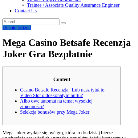
Trainee / Associate Quality Assurance Engineer
Contact Us
Uncategorized
Mega Casino Betsafe Recenzja
Joker Gra Bezpłatnie
Content
Casino Betsafe Recenzja | Lub nasz tytuł to
Video Slot o doskonałym nurtu?
Albo owe automat na temat wysokiej
zmienności?
Selekcja bonusów przy Mega Joker
Mega Joker wydaje się być grą, która to do dzisiaj bierze