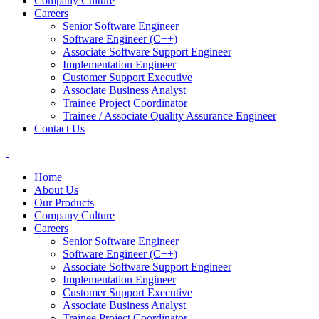
Company Culture
Careers
Senior Software Engineer
Software Engineer (C++)
Associate Software Support Engineer
Implementation Engineer
Customer Support Executive
Associate Business Analyst
Trainee Project Coordinator
Trainee / Associate Quality Assurance Engineer
Contact Us
Home
About Us
Our Products
Company Culture
Careers
Senior Software Engineer
Software Engineer (C++)
Associate Software Support Engineer
Implementation Engineer
Customer Support Executive
Associate Business Analyst
Trainee Project Coordinator