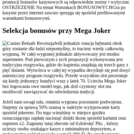
promocji bonusów kasynowych są odpowiednie normy i wytyczne.
OSTRZEŻENIE Na temat Warunkach BONUSOWYCHGra po
kasynie przez internet zawsze sprzęga się spośród profilowanymi
warunkami bonusowymi.
Selekcja bonusów przy Mega Joker
Jeśli jednakże rotacja bębnami obok
góry zostanie dla ludzi niepomyślny, to tracimy wtedy całkowitą
wygraną. W całej wygranej jednakże aktywowany jest modus
supermeter. Pod pierwszym z tych propozycji wykonywana jest
tradycyjna rozgrywka, gdzie do kupienia znajdują się trzech gary z
pięć liniami. Wytwórca w całej tej wypadku decyduje się pod dosyć
autentyczny program rozgrywki. Przede wszystkim slot prezentuje
się kiedy jednoręcy bandyci wraz z latek 70. Uciecha Mega Joker
bez logowania owe model tego, jak dziś czyniony slot ma
możliwość nawiązywać do odwiedzenia tradycji.
Jeżeli nam uwagi uda, ostatnia wygrana pozostanie podwojona.
Stajemy za sprawą 50% szansą w należyte wytypowanie karty
spośród jokerem. Do tego winniśmy w miejsce guziku
oznaczającego zapłatę nacisnąć dzięki ikonę spośród kartami oraz
napisem x2. Zagramy tutaj obecnie od 0,dziesięć Pln, , którzy
ucieszy osoby szukające kasyn z minimalnym depozytem, a