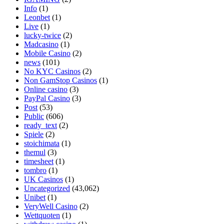
Info
(1)
Leonbet
(1)
Live
(1)
lucky-twice
(2)
Madcasino
(1)
Mobile Casino
(2)
news
(101)
No KYC Casinos
(2)
Non GamStop Casinos
(1)
Online casino
(3)
PayPal Casino
(3)
Post
(53)
Public
(606)
ready_text
(2)
Spiele
(2)
stoichimata
(1)
themul
(3)
timesheet
(1)
tombro
(1)
UK Casinos
(1)
Uncategorized
(43,062)
Unibet
(1)
VeryWell Casino
(2)
Wettquoten
(1)