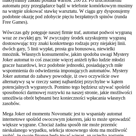
maksymalny zakład posiada wartość 200 Zł. Po uruchomieniu
automatu przy przeglądarce bądź w telefonie komórkowym musimy
na wstępie ulokować stawkę warsztatu. W ciągu gry dysponujemy
podobnie okazję pod zdobycie pięciu bezpłatnych spinów (runda
Free Games).
Wówczas gdy potęguje naszej firmie traf, automat podwoi wygraną
wraz ze zwykłej gry. W zwyczajny środek uzyskujemy wygraną
dostosowując trzy znaki konkretnego rodzaju przy niejakiej linii.
dwóch gary, 5 linii wypłat, prosta gra bonusowa, niewielki
mnożnik. Własnych konsumentów, jakim spodoba uwagi Mystery
Joker automat to coś znacznie więcej aniżeli tylko ludzie młodzi
gracze hazardowi, lecz podobnie jednostki, posiadających miłe
wspomnienia do odwiedzenia imponujących automatów. Mystery
Joker automat do zabawy powoduje, iż owo oczywiście owe
alternatywy są w rzeczy samej najbardziej przychylne w kątem
potencjalnych wygranych. Pomimo tego będziesz używać spośród
sposobności darmowej rozrywki na naszej stronie, jakie możliwości
umożliwia obrót bębnami bez konieczności wpłacania własnych
zasobów.
Mega Joker od momentu Novomatic jest to wspaniały automat
internetowe spośród owocowym jokerem, jaki to może sprowadzić
większe wygrane. Chociaż żadna sposób nie może przemóc
nieskalanego wypadku, selekcja stosownego slotu ma możliwość
zrobić, że swoje finanse będą trwać więcej, an uciecha zostanie