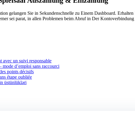
 Spielsaal Auszahlung & Einzahlung
kation gelangen Sie in Sekundenschnelle zu Einem Dashboard. Erhalt
rner sei parat, in allen Problemen beim Abruf in Der Kontoverbindung 
 avec un suivi responsable
 — mode d’emploi sans raccourci
des points décisifs
sans étape oubliée
in üstünlükləri