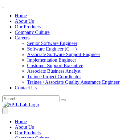
Home
About Us
Our Products
Company Culture
Careers
Senior Software Engineer
Software Engineer (C++)
Associate Software Support Engineer
Implementation Engineer
Customer Support Executive
Associate Business Analyst
Trainee Project Coordinator
Trainee / Associate Quality Assurance Engineer
Contact Us
Home
About Us
Our Products