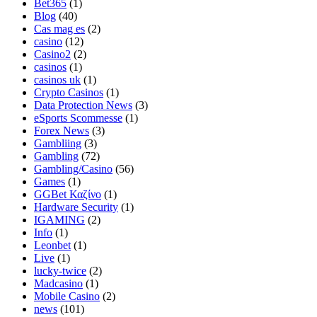
Bet365
(1)
Blog
(40)
Cas mag es
(2)
casino
(12)
Casino2
(2)
casinos
(1)
casinos uk
(1)
Crypto Casinos
(1)
Data Protection News
(3)
eSports Scommesse
(1)
Forex News
(3)
Gambliing
(3)
Gambling
(72)
Gambling/Casino
(56)
Games
(1)
GGBet Καζίνο
(1)
Hardware Security
(1)
IGAMING
(2)
Info
(1)
Leonbet
(1)
Live
(1)
lucky-twice
(2)
Madcasino
(1)
Mobile Casino
(2)
news
(101)