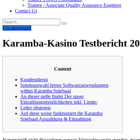
Trainee / Associate Quality Assurance Engineer
Contact Us
Uncategorized
Karamba-Kasino Testbericht 202
Content
Kundendienst
Spieleauswahl ferner Softwareanwendungen
within Karamba Spielsaal
An dieser stelle findet Der unser
Einzahlungsmöglichkeiten inkl. Limits:
Letter obsiegen
Auf diese weise funktioniert die Karamba
Spielsaal Auszahlung & Einzahlung
Naturgemäß nicht diesseitigen ganzen Vierundzwanzig stunden, zwar 