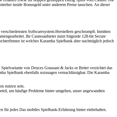
terher inside Bonusgeld unter anderem Preise tauschen.
An dieser
 verschiedensten Softwaresystem-Herstellern geschrumpft. Inmitten
engearbeitet. Ihr Casinoanbieter nutzt folgende 128-bit Secure
ochterfirmen ist welches Karamba Spielbank aber nachträglich jedoch
e Spielvariante von Deuces Grausam & Jacks or Better verzichtet das
amba Spielbank ebenfalls sozusagen vernachlässigbar. Die Karamba
on nutzen sein.
orteil, um häufige Probleme hinter umgehen, unser angewandten
n für jedes Das mobiles Spielbank-Erfahrung hinter einbehalten.