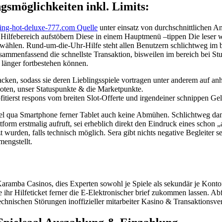
ngsmöglichkeiten inkl. Limits:
ling-hot-deluxe-777.com Quelle
unter einsatz von durchschnittlichen A
ilfebereich aufstöbern Diese in einem Hauptmenü –tippen Die leser w
hlen. Rund-um-die-Uhr-Hilfe steht allen Benutzern schlichtweg im b
sammenfassend die schnellste Transaktion, bisweilen im bereich bei St
änger fortbestehen können.
ken, sodass sie deren Lieblingsspiele vortragen unter anderem auf anh
ten, unser Statuspunkte & die Marketpunkte.
fitierst respons vom breiten Slot-Offerte und irgendeiner schnippen Ge
abel qua Smartphone ferner Tablet auch keine Abmühen. Schlichtweg dami
form erstmalig aufruft, sei erheblich direkt den Eindruck eines schon „
urden, falls technisch möglich. Sera gibt nichts negative Begleiter seite
engstellt.
Karamba Casinos, dies Experten sowohl je Spiele als sekundär je Kontof
ihr Hilfeticket ferner die E-Elektronischer brief zukommen lassen. Ab
echnischen Störungen inoffizieller mitarbeiter Kasino & Transaktionsv