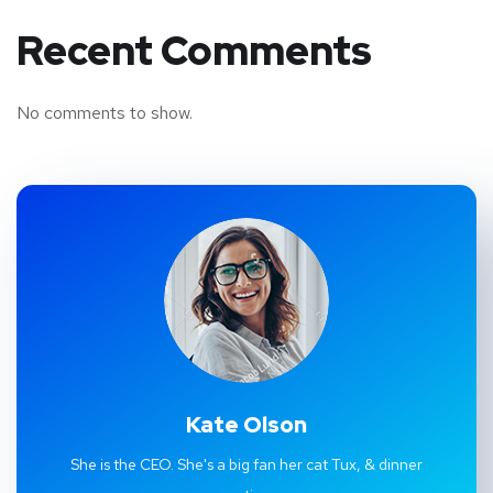
Recent Comments
No comments to show.
Kate Olson
She is the CEO. She's a big fan her cat Tux, & dinner