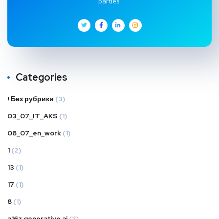
parties.
Categories
! Без рубрики
(3)
03_07_IT_AKS
(1)
08_07_en_work
(1)
1
(2)
13
(1)
17
(1)
8
(1)
a16z generative ai
(3)