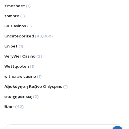
timesheet
(1)
tombro
(1)
UK Casinos
(1)
Uncategorized
(43,068)
Unibet
(1)
VeryWell Casino
(2)
Wettquoten
(1)
withdraw casino
(1)
Αξιολόγηση Καζίνο Onlyspins
(1)
στοιχηματικες
(2)
Блог
(42)