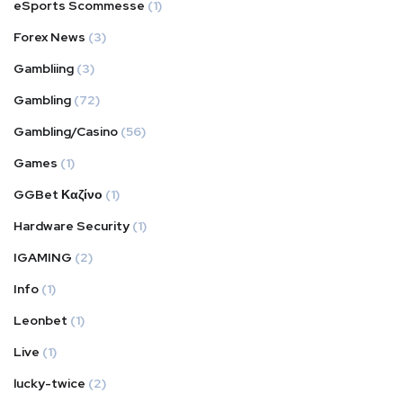
eSports Scommesse
(1)
Forex News
(3)
Gambliing
(3)
Gambling
(72)
Gambling/Casino
(56)
Games
(1)
GGBet Καζίνο
(1)
Hardware Security
(1)
IGAMING
(2)
Info
(1)
Leonbet
(1)
Live
(1)
lucky-twice
(2)