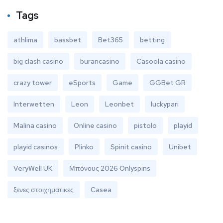
Tags
athlima
bassbet
Bet365
betting
big clash casino
burancasino
Casoola casino
crazy tower
eSports
Game
GGBet GR
Interwetten
Leon
Leonbet
luckypari
Malina casino
Online casino
pistolo
playid
playid casinos
Plinko
Spinit casino
Unibet
VeryWell UK
Μπόνους 2026 Onlyspins
ξενες στοιχηματικες
Сasea