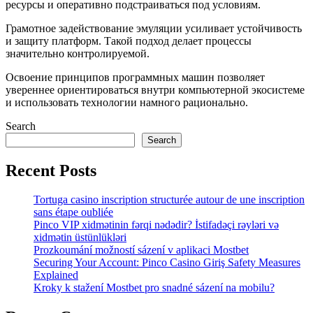
ресурсы и оперативно подстраиваться под условиям.
Грамотное задействование эмуляции усиливает устойчивость
и защиту платформ. Такой подход делает процессы
значительно контролируемой.
Освоение принципов программных машин позволяет
увереннее ориентироваться внутри компьютерной экосистеме
и использовать технологии намного рационально.
Search
Search
Recent Posts
Tortuga casino inscription structurée autour de une inscription
sans étape oubliée
Pinco VIP xidmətinin fərqi nədədir? İstifadəçi rəyləri və
xidmətin üstünlükləri
Prozkoumání možností sázení v aplikaci Mostbet
Securing Your Account: Pinco Casino Giriş Safety Measures
Explained
Kroky k stažení Mostbet pro snadné sázení na mobilu?