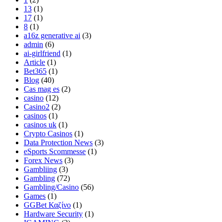
13
(1)
17
(1)
8
(1)
a16z generative ai
(3)
admin
(6)
ai-girlfriend
(1)
Article
(1)
Bet365
(1)
Blog
(40)
Cas mag es
(2)
casino
(12)
Casino2
(2)
casinos
(1)
casinos uk
(1)
Crypto Casinos
(1)
Data Protection News
(3)
eSports Scommesse
(1)
Forex News
(3)
Gambliing
(3)
Gambling
(72)
Gambling/Casino
(56)
Games
(1)
GGBet Καζίνο
(1)
Hardware Security
(1)