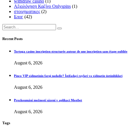
withdraw casino
(1)
Αξιολόγηση Καζίνο Onlyspins
(1)
στοιχηματικες
(2)
Блог
(42)
Recent Posts
Tortuga casino inscription structurée autour de une inscription sans étape oubliée
August 6, 2026
Pinco VIP xidmətinin fərqi nədədir? İstifadəçi rəyləri və xidmətin üstünlükləri
August 6, 2026
Prozkoumání možností sázení v aplikaci Mostbet
August 6, 2026
Tags