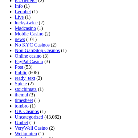
IGAMING
(2)
Info
(1)
Leonbet
(1)
Live
(1)
lucky-twice
(2)
Madcasino
(1)
Mobile Casino
(2)
news
(101)
No KYC Casinos
(2)
Non GamStop Casinos
(1)
Online casino
(3)
PayPal Casino
(3)
Post
(53)
Public
(606)
ready_text
(2)
Spiele
(2)
stoichimata
(1)
themul
(3)
timesheet
(1)
tombro
(1)
UK Casinos
(1)
Uncategorized
(43,062)
Unibet
(1)
VeryWell Casino
(2)
Wettquoten
(1)