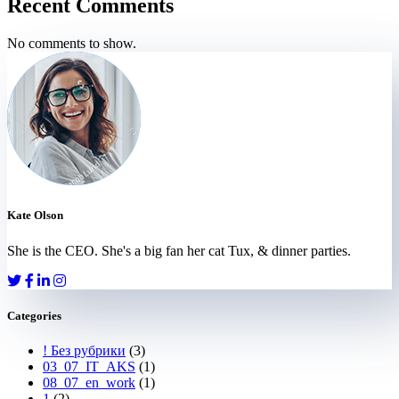
Recent Comments
No comments to show.
Kate Olson
She is the CEO. She's a big fan her cat Tux, & dinner parties.
Categories
! Без рубрики
(3)
03_07_IT_AKS
(1)
08_07_en_work
(1)
1
(2)