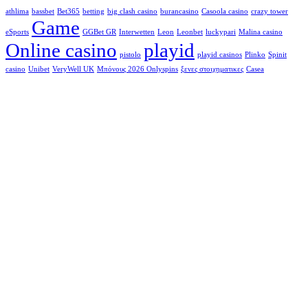
athlima
bassbet
Bet365
betting
big clash casino
burancasino
Casoola casino
crazy tower
Game
eSports
GGBet GR
Interwetten
Leon
Leonbet
luckypari
Malina casino
Online casino
playid
pistolo
playid casinos
Plinko
Spinit
casino
Unibet
VeryWell UK
Μπόνους 2026 Onlyspins
ξενες στοιχηματικες
Сasea