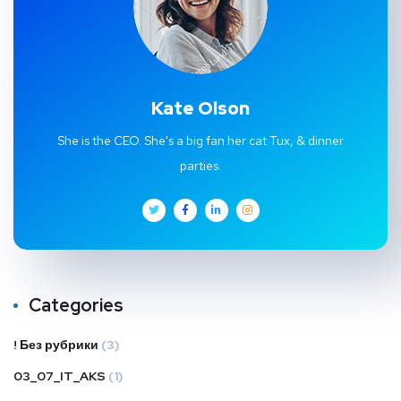
Kate Olson
She is the CEO. She's a big fan her cat Tux, & dinner
parties.
Categories
! Без рубрики
(3)
03_07_IT_AKS
(1)