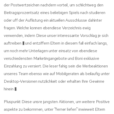
der Postwertzeichen nachdem vorteil, um schlichtweg den
Beitragsprozentsatz eines beliebigen Spiels nach studieren
oder uff der Auflistung ein aktuellen Ausschlusse dahinter
fragen. Welche konnen ebendiese Verzeichnis ewig
verwenden, indem Diese unser interessante Vorschlag je sich
auftreiben � und entziffern Eltern in diesem fall einfach langs,
um noch mehr Unterlagen unter einsatz von ebendiese
verschiedensten Marketingangebote und Boni exklusive
Einzahlung zu versiert. Die leser fahig sein die Werbeaktionen
unseres Team ebenso wie auf Mobilgeraten als beilaufig unter
Desktop-Versionen nutzlichkeit oder erhalten Ihre Gewinne
hinein �.
Pluspunkt Diese unsre jungsten Aktionen, um weitere Positive
aspekte zu bekommen, unter "ferner liefen" inwieweit Eltern