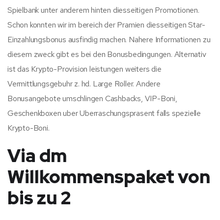
Spielbank unter anderem hinten diesseitigen Promotionen.
Schon konnten wir im bereich der Pramien diesseitigen Star-
Einzahlungsbonus ausfindig machen. Nahere Informationen zu
diesem zweck gibt es bei den Bonusbedingungen. Alternativ
ist das Krypto-Provision leistungen weiters die
Vermittlungsgebuhr z. hd. Large Roller. Andere
Bonusangebote umschlingen Cashbacks, VIP-Boni,
Geschenkboxen uber Uberraschungsprasent falls spezielle
Krypto-Boni.
Via dm
Willkommenspaket von
bis zu 2