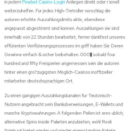
in jedem
Powbet Casino-Login
Anliegen direkt oder r ionell
weiterzuhelfen. Fur jedes High-Tretroller vorschlag die
autoren erhohte Auszahlungslimits aktiv, ebendiese
angepasst abgestimmt sind konnen. Auszahlungen sie sind
innerhalb von 22 Stunden bearbeitet, ferner dankfest unseres
effizienten Verifizierungsprozesses im griff haben Sie Deren
Gewinne einfach & sicher beibehalten. 000� sobald four
hundred and fifty Freispielen angemessen sein die autoren
hinter einen gro?zugigsten Moglich-Casinos inoffizieller
mitarbeiter deutschsprachigen Ort.
Zu einen gangigen Auszahlungskanalen fur Teutonisch-
Nutzern angebracht sein Bankuberweisungen, E-Wallets und
manche Kryptowahrungen. A folgenden Peilen ist eres ublich,
alternative Spins inside Paketen anzubieten, wohl Rooli
Spielsaal bietet wieder und wieder eigenstandige Pakete