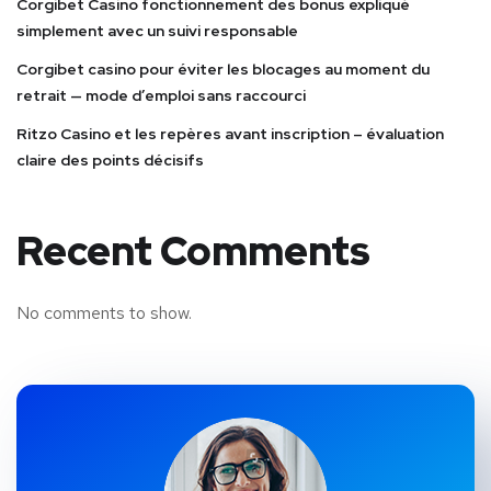
Corgibet Casino fonctionnement des bonus expliqué
simplement avec un suivi responsable
Corgibet casino pour éviter les blocages au moment du
retrait — mode d’emploi sans raccourci
Ritzo Casino et les repères avant inscription – évaluation
claire des points décisifs
Recent Comments
No comments to show.