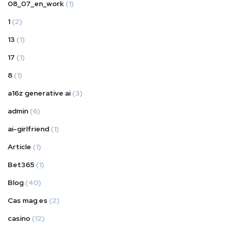
08_07_en_work
(1)
1
(2)
13
(1)
17
(1)
8
(1)
a16z generative ai
(3)
admin
(6)
ai-girlfriend
(1)
Article
(1)
Bet365
(1)
Blog
(40)
Cas mag es
(2)
casino
(12)