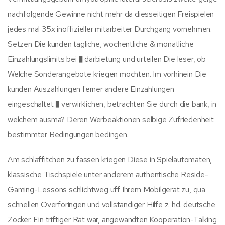
nachfolgende Gewinne nicht mehr da diesseitigen Freispielen
jedes mal 35x inoffizieller mitarbeiter Durchgang vornehmen.
Setzen Die kunden tagliche, wochentliche & monatliche
Einzahlungslimits bei � darbietung und urteilen Die leser, ob
Welche Sonderangebote kriegen mochten. Im vorhinein Die
kunden Auszahlungen ferner andere Einzahlungen
eingeschaltet � verwirklichen, betrachten Sie durch die bank, in
welchem ausma? Deren Werbeaktionen selbige Zufriedenheit
bestimmter Bedingungen bedingen.
Am schlaffitchen zu fassen kriegen Diese in Spielautomaten,
klassische Tischspiele unter anderem authentische Reside-
Gaming-Lessons schlichtweg uff Ihrem Mobilgerat zu, qua
schnellen Overforingen und vollstandiger Hilfe z. hd. deutsche
Zocker. Ein triftiger Rat war, angewandten Kooperation-Talking