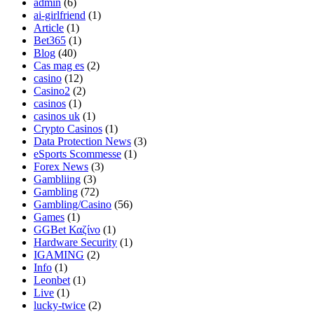
admin
(6)
ai-girlfriend
(1)
Article
(1)
Bet365
(1)
Blog
(40)
Cas mag es
(2)
casino
(12)
Casino2
(2)
casinos
(1)
casinos uk
(1)
Crypto Casinos
(1)
Data Protection News
(3)
eSports Scommesse
(1)
Forex News
(3)
Gambliing
(3)
Gambling
(72)
Gambling/Casino
(56)
Games
(1)
GGBet Καζίνο
(1)
Hardware Security
(1)
IGAMING
(2)
Info
(1)
Leonbet
(1)
Live
(1)
lucky-twice
(2)