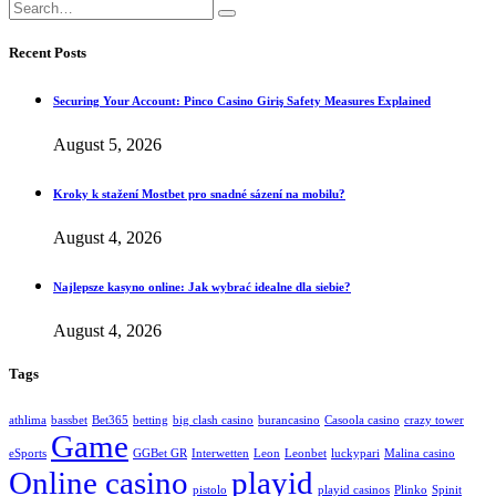
Recent Posts
Securing Your Account: Pinco Casino Giriş Safety Measures Explained
August 5, 2026
Kroky k stažení Mostbet pro snadné sázení na mobilu?
August 4, 2026
Najlepsze kasyno online: Jak wybrać idealne dla siebie?
August 4, 2026
Tags
athlima
bassbet
Bet365
betting
big clash casino
burancasino
Casoola casino
crazy tower
Game
eSports
GGBet GR
Interwetten
Leon
Leonbet
luckypari
Malina casino
Online casino
playid
pistolo
playid casinos
Plinko
Spinit