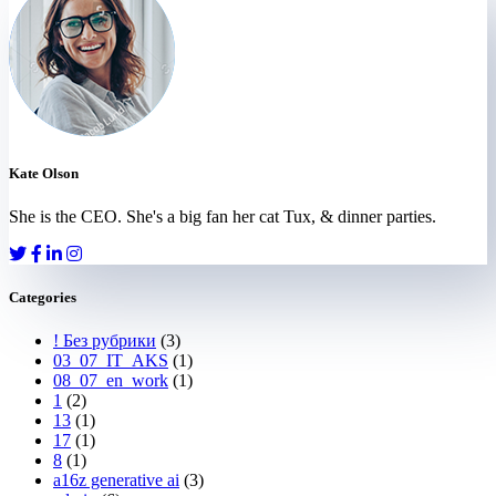
Kate Olson
She is the CEO. She's a big fan her cat Tux, & dinner parties.
Categories
! Без рубрики
(3)
03_07_IT_AKS
(1)
08_07_en_work
(1)
1
(2)
13
(1)
17
(1)
8
(1)
a16z generative ai
(3)