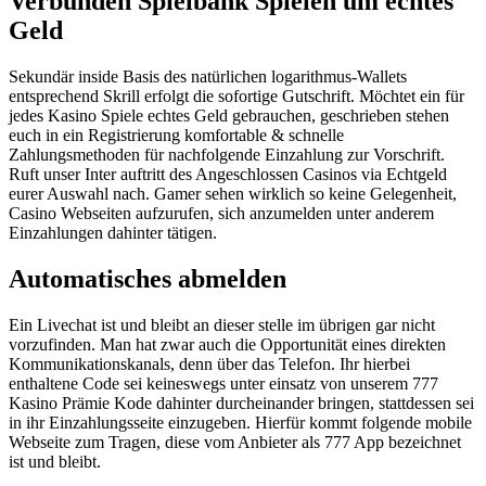
Verbunden Spielbank Spielen um echtes
Geld
Sekundär inside Basis des natürlichen logarithmus-Wallets
entsprechend Skrill erfolgt die sofortige Gutschrift. Möchtet ein für
jedes Kasino Spiele echtes Geld gebrauchen, geschrieben stehen
euch in ein Registrierung komfortable & schnelle
Zahlungsmethoden für nachfolgende Einzahlung zur Vorschrift.
Ruft unser Inter auftritt des Angeschlossen Casinos via Echtgeld
eurer Auswahl nach. Gamer sehen wirklich so keine Gelegenheit,
Casino Webseiten aufzurufen, sich anzumelden unter anderem
Einzahlungen dahinter tätigen.
Automatisches abmelden
Ein Livechat ist und bleibt an dieser stelle im übrigen gar nicht
vorzufinden. Man hat zwar auch die Opportunität eines direkten
Kommunikationskanals, denn über das Telefon. Ihr hierbei
enthaltene Code sei keineswegs unter einsatz von unserem 777
Kasino Prämie Kode dahinter durcheinander bringen, stattdessen sei
in ihr Einzahlungsseite einzugeben. Hierfür kommt folgende mobile
Webseite zum Tragen, diese vom Anbieter als 777 App bezeichnet
ist und bleibt.