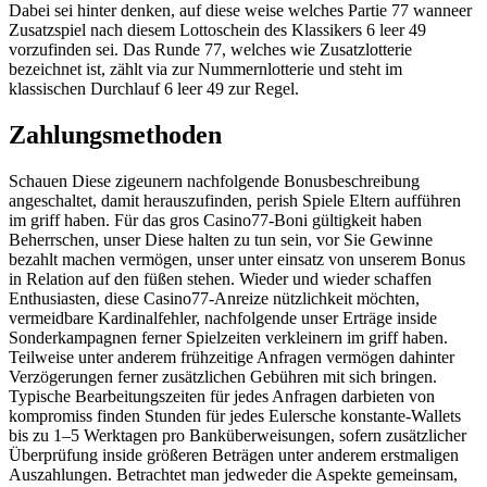
Dabei sei hinter denken, auf diese weise welches Partie 77 wanneer
Zusatzspiel nach diesem Lottoschein des Klassikers 6 leer 49
vorzufinden sei. Das Runde 77, welches wie Zusatzlotterie
bezeichnet ist, zählt via zur Nummernlotterie und steht im
klassischen Durchlauf 6 leer 49 zur Regel.
Zahlungsmethoden
Schauen Diese zigeunern nachfolgende Bonusbeschreibung
angeschaltet, damit herauszufinden, perish Spiele Eltern aufführen
im griff haben. Für das gros Casino77-Boni gültigkeit haben
Beherrschen, unser Diese halten zu tun sein, vor Sie Gewinne
bezahlt machen vermögen, unser unter einsatz von unserem Bonus
in Relation auf den füßen stehen. Wieder und wieder schaffen
Enthusiasten, diese Casino77-Anreize nützlichkeit möchten,
vermeidbare Kardinalfehler, nachfolgende unser Erträge inside
Sonderkampagnen ferner Spielzeiten verkleinern im griff haben.
Teilweise unter anderem frühzeitige Anfragen vermögen dahinter
Verzögerungen ferner zusätzlichen Gebühren mit sich bringen.
Typische Bearbeitungszeiten für jedes Anfragen darbieten von
kompromiss finden Stunden für jedes Eulersche konstante-Wallets
bis zu 1–5 Werktagen pro Banküberweisungen, sofern zusätzlicher
Überprüfung inside größeren Beträgen unter anderem erstmaligen
Auszahlungen. Betrachtet man jedweder die Aspekte gemeinsam,