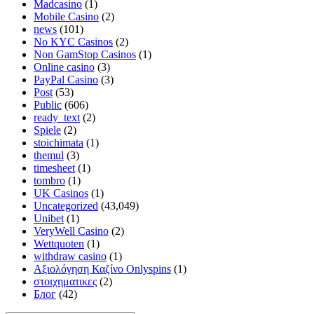
Madcasino
(1)
Mobile Casino
(2)
news
(101)
No KYC Casinos
(2)
Non GamStop Casinos
(1)
Online casino
(3)
PayPal Casino
(3)
Post
(53)
Public
(606)
ready_text
(2)
Spiele
(2)
stoichimata
(1)
themul
(3)
timesheet
(1)
tombro
(1)
UK Casinos
(1)
Uncategorized
(43,049)
Unibet
(1)
VeryWell Casino
(2)
Wettquoten
(1)
withdraw casino
(1)
Αξιολόγηση Καζίνο Onlyspins
(1)
στοιχηματικες
(2)
Блог
(42)