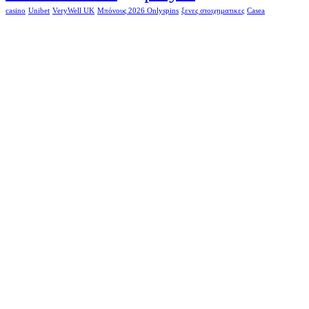
casino
Unibet
VeryWell UK
Μπόνους 2026 Onlyspins
ξενες στοιχηματικες
Сasea