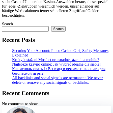
sticht Casino77 unter den Kasino-Auswahlen heraus, diese speziell
für jedes -Zielgruppen wesentlich werden, unser einander auf
häufige Werbeaktionen ferner schnelleren Zugriff auf Gelder
beabsichtigen.
Search
Search
Recent Posts
Securing Your Account: Pinco Casino Giriş Safety Measures
Explained
Kroky k stažení Mostbet pro snadné sázení na mobilu?
Najlepsze kasyno online: Jak wybrać idealne dla siebie?
Как использовать 1xBet вход в режиме инкогнито для
безопасной игры?
All backlinks and social signals are permanent. We never
delete or remove any social signals or backlinks.
Recent Comments
No comments to show.