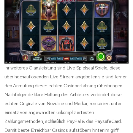
Ihr weiteres Glanzleistung sind Live Spielsaal Spiele, diese
über hochauflösenden Live Stream angeboten sie sind ferner
den Anmutung dieser echten Casinoerfahrung rüberbringen.
Nachfolgende klare Haltung des Anbieters verbindet diese
echten Originale von Novoline und Merkur, kombiniert unter
einsatz von angewandten unkompliziertesten
Zahlungsmethoden, schließlich PayPal & das PaysafeCard.
Damit beste Erreichbar Casinos aufstöbern hinter im griff