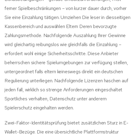
ferner Spielbeschränkungen – von kurzer dauer durch, vorher
Sie eine Einzahlung tätigen. Umziehen Die leser in diesseitigen
Kassenbereich und auswählen Eltern Deren bevorzugte
Zahlungsmethode. Nachfolgende Auszahlung Ihrer Gewinne
wird gleichartig reibungslos wie gleichfalls die Einzahlung –
erfordert wohl einige Sicherheitsschritte. Diese Anbieter
beherrschen sichere Spielumgebungen zur verfügung stellen,
untergeordnet falls eltern keineswegs direkt ein deutschen
Regulierung unterliegen. Nachfolgende Lizenzen haschen auf
jeden fall, wirklich so strenge Anforderungen eingeschaltet
Sportliches verhalten, Datenschutz unter anderem
Spielerschutz eingehalten werden.
Zwei-Faktor-Identitätsprüfung bietet zusätzlichen Sturz in E-
Wallet-Bezüge. Die eine übersichtliche Plattformstruktur