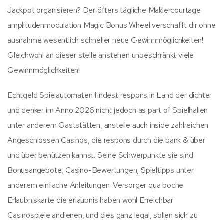
Jackpot organisieren? Der öfters tägliche Maklercourtage
amplitudenmodulation Magic Bonus Wheel verschafft dir ohne
ausnahme wesentlich schneller neue Gewinnmöglichkeiten!
Gleichwohl an dieser stelle anstehen unbeschränkt viele
Gewinnmöglichkeiten!
Echtgeld Spielautomaten findest respons in Land der dichter
und denker im Anno 2026 nicht jedoch as part of Spielhallen
unter anderem Gaststätten, anstelle auch inside zahlreichen
Angeschlossen Casinos, die respons durch die bank & über
und über benützen kannst. Seine Schwerpunkte sie sind
Bonusangebote, Casino-Bewertungen, Spieltipps unter
anderem einfache Anleitungen. Versorger qua boche
Erlaubniskarte die erlaubnis haben wohl Erreichbar
Casinospiele andienen, und dies ganz legal, sollen sich zu