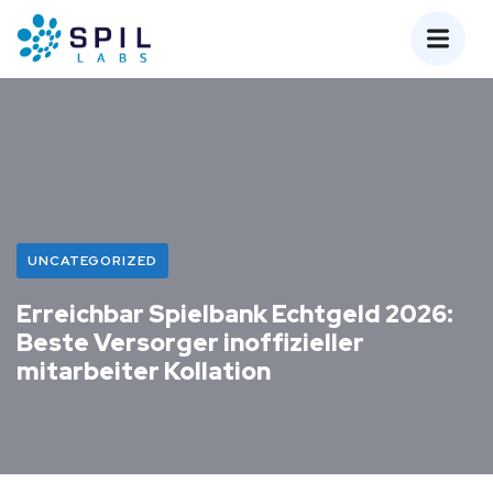
UNCATEGORIZED
Erreichbar Spielbank Echtgeld 2026:
Beste Versorger inoffizieller
mitarbeiter Kollation