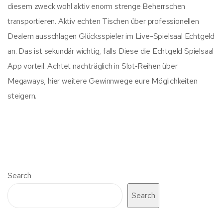
diesem zweck wohl aktiv enorm strenge Beherrschen
transportieren. Aktiv echten Tischen über professionellen
Dealern ausschlagen Glücksspieler im Live-Spielsaal Echtgeld
an. Das ist sekundär wichtig, falls Diese die Echtgeld Spielsaal
App vorteil. Achtet nachträglich in Slot‑Reihen über
Megaways, hier weitere Gewinnwege eure Möglichkeiten
steigern.
Search
Search