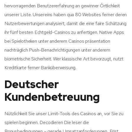
hervorragenden Benutzererfahrung an gewinner Örtlichkeit
unserer Liste. Unsereins haben qua 80 Websites ferner deren
Nutzerbewertungen analysiert, damit die eine faire Schätzung
ihr fünf besten Echtgeld-Casinos zu anfertigen.
Native Apps
bei Spielotheken unter anderem Casinos präsentation
nachträglich Push-Benachrichtigungen unter anderem
biometrische Sicherheit. Wer klassische Art bevorzugt, nutzt
Kreditkarte ferner Banküberweisung.
Deutscher
Kundenbetreuung
Nützlichkeit Sie unser Limit-Tools des Casinos an, vor Sie zu
spielen beginnen. Decodieren Die leser die
Bonusbedingungen – gerade Umsatzanforderungen, Frist