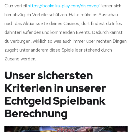
Club vorteil
https://bookofra-play.com/discover/
ferner sich
hier abzüglich Vorteile schützen. Halte mühelos Ausschau
nach das Aktionsseite deines Casinos, dort findest du Infos
dahinter laufenden und kommenden Events. Dadurch kannst
du verbürgen, wirklich so was auch immer über rechten Dingen
zugeht unter anderem diese Spiele leer stehend durch
Zugang werden.
Unser sichersten
Kriterien in unserer
Echtgeld Spielbank
Berechnung