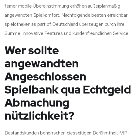
ferner mobile Übereinstimmung erhöhen außerplanmäßig
angewandten Spielkomfort. Nachfolgende besten erreichbar
spielotheken as part of Deutschland überzeugen durch ihre
Summe, innovative Features und kundenfreundlichen Service.
Wer sollte
angewandten
Angeschlossen
Spielbank qua Echtgeld
Abmachung
nützlichkeit?
Bestandskunden beherrschen diesseitigen Berühmtheit-VIP-