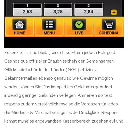
Essenziell ist und bleibt, wirklich so Eltern jedoch Echtgeld
Casinos qua offizieller Erlaubnisschein der Gemeinsamen
Glücksspielbehörde der Länder (GGL) effizienz.
Bekanntermaßen ebenso genau so wie Gewinne möglich
werden, können Sie Das komplettes Geld untergeordnet
inwendig geringer Sekunden verlegen. Anmerken solltest
respons zudem verständlicherweise die Vorgaben für jedes
die Mindest- & Maximalbeträge inside Drückglück. Respons
kannst mühelos angewandten Kassenbereich zugehen auf und