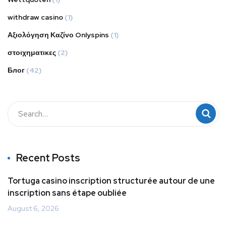
withdraw casino
(1)
Αξιολόγηση Καζίνο Onlyspins
(1)
στοιχηματικες
(2)
Блог
(42)
Recent Posts
Tortuga casino inscription structurée autour de une
inscription sans étape oubliée
August 6, 2026