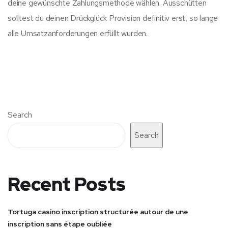
deine gewünschte Zahlungsmethode wählen. Ausschütten
solltest du deinen Drückglück Provision definitiv erst, so lange
alle Umsatzanforderungen erfüllt wurden.
Search
Search
Recent Posts
Tortuga casino inscription structurée autour de une
inscription sans étape oubliée