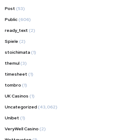
Post
(53)
Public
(606)
ready_text
(2)
Spiele
(2)
stoichimata
(1)
themul
(3)
timesheet
(1)
tombro
(1)
UK Casinos
(1)
Uncategorized
(43,062)
Unibet
(1)
VeryWell Casino
(2)
Wettquoten
(1)