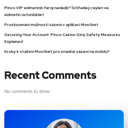
Pinco VIP xidmətinin fərqi nədədir? İstifadəçi rəyləri və
xidmətin üstünlükləri
Prozkoumání možností sázení v aplikaci Mostbet
Securing Your Account: Pinco Casino Giriş Safety Measures
Explained
Kroky k stažení Mostbet pro snadné sázení na mobilu?
Recent Comments
No comments to show.