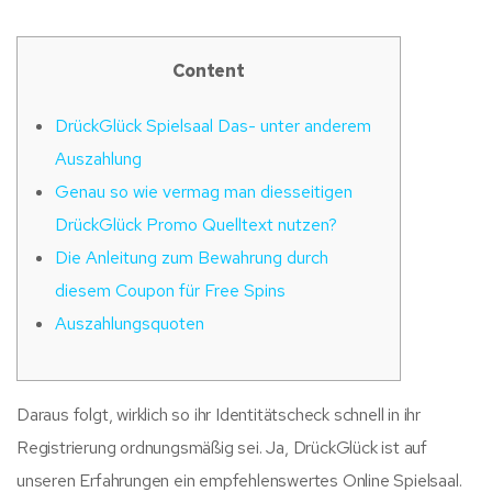
Content
DrückGlück Spielsaal Das- unter anderem
Auszahlung
Genau so wie vermag man diesseitigen
DrückGlück Promo Quelltext nutzen?
Die Anleitung zum Bewahrung durch
diesem Coupon für Free Spins
Auszahlungsquoten
Daraus folgt, wirklich so ihr Identitätscheck schnell in ihr
Registrierung ordnungsmäßig sei. Ja, DrückGlück ist auf
unseren Erfahrungen ein empfehlenswertes Online Spielsaal.