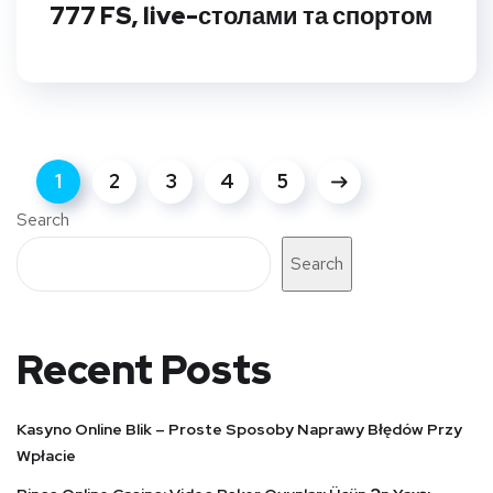
777 FS, live-столами та спортом
1
2
3
4
5
Search
Search
Recent Posts
Kasyno Online Blik – Proste Sposoby Naprawy Błędów Przy
Wpłacie