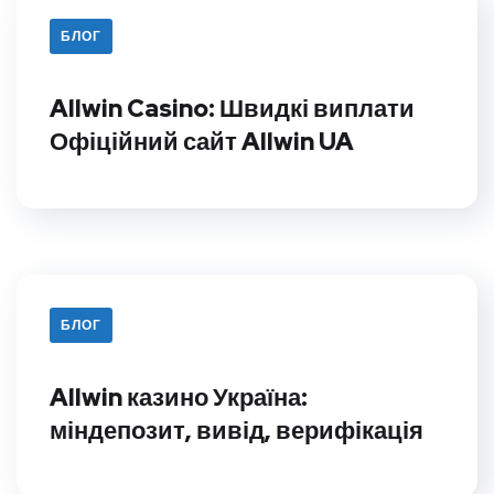
БЛОГ
Allwin Casino: Швидкі виплати
Офіційний сайт Allwin UA
БЛОГ
Allwin казино Україна:
міндепозит, вивід, верифікація