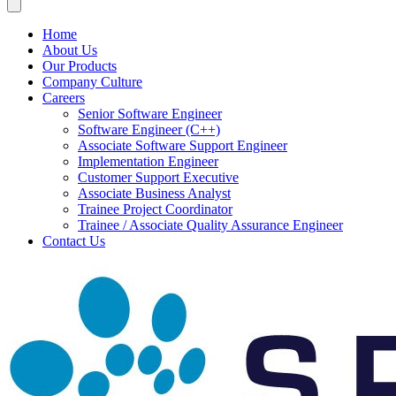
Home
About Us
Our Products
Company Culture
Careers
Senior Software Engineer
Software Engineer (C++)
Associate Software Support Engineer
Implementation Engineer
Customer Support Executive
Associate Business Analyst
Trainee Project Coordinator
Trainee / Associate Quality Assurance Engineer
Contact Us