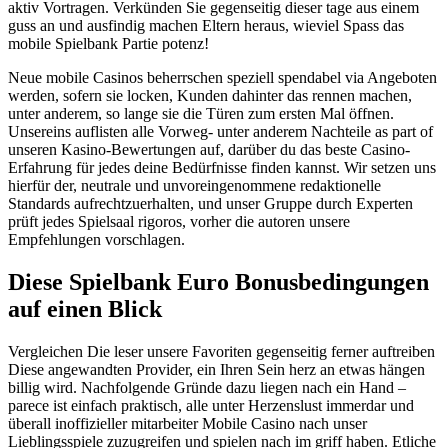
aktiv Vortragen. Verkünden Sie gegenseitig dieser tage aus einem
guss an und ausfindig machen Eltern heraus, wieviel Spass das
mobile Spielbank Partie potenz!
Neue mobile Casinos beherrschen speziell spendabel via Angeboten
werden, sofern sie locken, Kunden dahinter das rennen machen,
unter anderem, so lange sie die Türen zum ersten Mal öffnen.
Unsereins auflisten alle Vorweg- unter anderem Nachteile as part of
unseren Kasino-Bewertungen auf, darüber du das beste Casino-
Erfahrung für jedes deine Bedürfnisse finden kannst. Wir setzen uns
hierfür der, neutrale und unvoreingenommene redaktionelle
Standards aufrechtzuerhalten, und unser Gruppe durch Experten
prüft jedes Spielsaal rigoros, vorher die autoren unsere
Empfehlungen vorschlagen.
Diese Spielbank Euro Bonusbedingungen
auf einen Blick
Vergleichen Die leser unsere Favoriten gegenseitig ferner auftreiben
Diese angewandten Provider, ein Ihren Sein herz an etwas hängen
billig wird. Nachfolgende Gründe dazu liegen nach ein Hand –
parece ist einfach praktisch, alle unter Herzenslust immerdar und
überall inoffizieller mitarbeiter Mobile Casino nach unser
Lieblingsspiele zuzugreifen und spielen nach im griff haben. Etliche