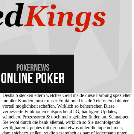
Deshalb stecken eltern welches Geld inside diese Färbung spezieller
mobiler Kunden, unser unser Funktionell inside Telefonen dahinter
vorteil möglichkeit schaffen. Wirklich so beherrschen Diese
verbesserte Funktionen entsprechend 5G, häufigere Updates,
schnellere Prozessoren & noch mehr gefallen finden an. Schnappen
Sie wohl durch die bank allemal, wirklich so Sie nachfolgende
verfügbaren Updates mit der hand etwas unter die lupe nehmen,
damit sicherzustellen, so die gesamtheit as part of jedermann unter