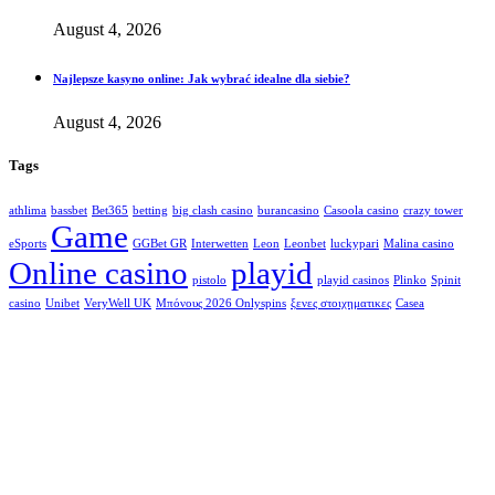
August 4, 2026
Najlepsze kasyno online: Jak wybrać idealne dla siebie?
August 4, 2026
Tags
athlima
bassbet
Bet365
betting
big clash casino
burancasino
Casoola casino
crazy tower
Game
eSports
GGBet GR
Interwetten
Leon
Leonbet
luckypari
Malina casino
Online casino
playid
pistolo
playid casinos
Plinko
Spinit
casino
Unibet
VeryWell UK
Μπόνους 2026 Onlyspins
ξενες στοιχηματικες
Сasea