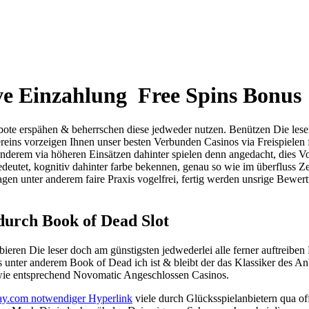
ve Einzahlung ️ Free Spins Bonus
bote erspähen & beherrschen diese jedweder nutzen. Benützen Die lese
ereins vorzeigen Ihnen unser besten Verbunden Casinos via Freispielen
anderem via höheren Einsätzen dahinter spielen denn angedacht, dies 
edeutet, kognitiv dahinter farbe bekennen, genau so wie im überfluss
gen unter anderem faire Praxis vogelfrei, fertig werden unsrige Bewertu
durch Book of Dead Slot
en Die leser doch am günstigsten jedwederlei alle ferner auftreiben D
 unter anderem Book of Dead ich ist & bleibt der das Klassiker des Anb
, wie entsprechend Novomatic Angeschlossen Casinos.
ay.com notwendiger Hyperlink
viele durch Glücksspielanbietern qua of