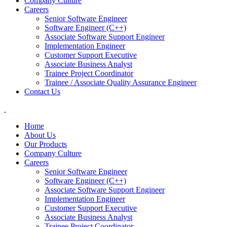
Company Culture
Careers
Senior Software Engineer
Software Engineer (C++)
Associate Software Support Engineer
Implementation Engineer
Customer Support Executive
Associate Business Analyst
Trainee Project Coordinator
Trainee / Associate Quality Assurance Engineer
Contact Us
Home
About Us
Our Products
Company Culture
Careers
Senior Software Engineer
Software Engineer (C++)
Associate Software Support Engineer
Implementation Engineer
Customer Support Executive
Associate Business Analyst
Trainee Project Coordinator