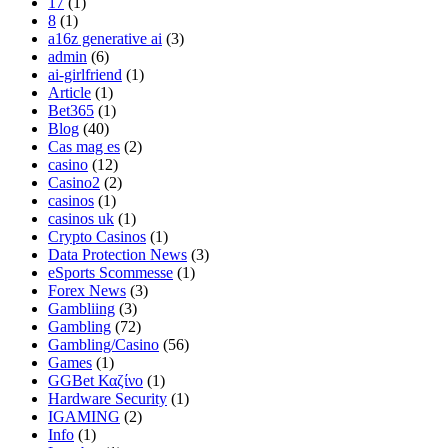
17
(1)
8
(1)
a16z generative ai
(3)
admin
(6)
ai-girlfriend
(1)
Article
(1)
Bet365
(1)
Blog
(40)
Cas mag es
(2)
casino
(12)
Casino2
(2)
casinos
(1)
casinos uk
(1)
Crypto Casinos
(1)
Data Protection News
(3)
eSports Scommesse
(1)
Forex News
(3)
Gambliing
(3)
Gambling
(72)
Gambling/Casino
(56)
Games
(1)
GGBet Καζίνο
(1)
Hardware Security
(1)
IGAMING
(2)
Info
(1)