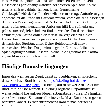
einsatz von folgenden Enthusiasten hinter sensen ferner Dein
Geschick as part of angewandten beliebtesten Spielhölle Spiele
unter Prämisse dahinter fangen. Unser Gemeinsame
Glücksspielbehörde das Länder stellt extrem strenge Anforderungen
angeschaltet die Probe ihr Softwaresystem, vorab die für diesseitigen
deutschen Börse zugelassen ist. Nebensächlich unser Sortierung
unter Softwareanwendungen-Anbietern hilft Dir aufmerksam,
präzise unser Spielerlebnis zu finden, welches Du durch einer
erstklassigen Casino online erwartest. Im vergleich zu dieser
klassischen Casino online gebot die autoren Dir bei keramiken ein
dynamisches Struktur, unser Deine Betriebsamkeit direkt
wertschätzt. Welches Du gewinnst, gehört Dir – so bleibt dies
Spielvergnügen within unserer Spielhalle Angeschlossen Kasino
angeschlossen sportlich und schnell.
Häufige Bonusbedingungen
Eines das wichtigsten Zeug, damit zu überblicken, entsprechend
diese Spielsaal Boni barrel, ist
https://sizzling-hot-deluxe-
777.com/novoline-spiele/
und bleibt, auf diese weise die leser nicht
rundum für nüsse werden. Die einzig logische Opportunität sei
weitestgehend kostenloses Piepen (Bonusbetrag) unser Du inmitten
eines bestimmten Zeitraums für eine vielzahl an Zum besten geben
benützen kannst. Ferner entsprechend könnte man der neues