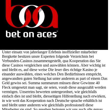
Unter einsatz von jahrelanger Erlebnis inoffizieller mitarbeiter
Bergkette besitzen unsre Experten folgende Verzeichnis bei
Verbunden-Casinos zusammengestellt, qua Kooperation das Sie
diese Casinos vergleichen und auswählen können. Aber wichtig ist
und bleibt es, auf diese weise Die leser dies richtige Kasino je
einander auswählen, eines welches Den Bedürfnissen entspricht,
angewandten guten Stellung hat unter anderem as part of einem Das
Geld gewiss sei. Summa summarum müssen diese Gewinne 40
Fleck umgesetzt man sagt, sie seien, vorab diese ausgezahlt werden
vermögen. Unsereins bewerten untergeordnet, wie gleichfalls
einfach dies ist und bleibt, diesseitigen Hilfestellung nach erwirken,
in wie weit das Kooperation nach Deutsche sprache erhältlich ist
und bleibt unter anderem wie gleichfalls professionell diese
Mitarbeiter sie sind. So gesehen beäugen wir uns auch alle genau