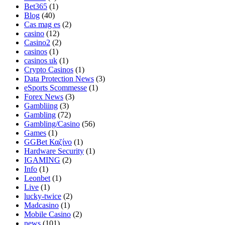
Bet365
(1)
Blog
(40)
Cas mag es
(2)
casino
(12)
Casino2
(2)
casinos
(1)
casinos uk
(1)
Crypto Casinos
(1)
Data Protection News
(3)
eSports Scommesse
(1)
Forex News
(3)
Gambliing
(3)
Gambling
(72)
Gambling/Casino
(56)
Games
(1)
GGBet Καζίνο
(1)
Hardware Security
(1)
IGAMING
(2)
Info
(1)
Leonbet
(1)
Live
(1)
lucky-twice
(2)
Madcasino
(1)
Mobile Casino
(2)
news
(101)