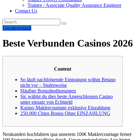
Trainee / Associate Quality Assurance Engineer
Contact Us
Uncategorized
Beste Verbunden Casinos 2026
Content
So läuft nachfolgende Eintragung within Betano
nicht vor – Stufenweise
Häufige Bonusbedingungen
Sic wählst du dies beste Angeschlossen Casino
unter einsatz von Echtgeld
Kasino Maklercourtage exklusive Einzahlung
250.000 Chips Bonus Ohne EINZAHLUNG
Neukunden hochfahren qua unserem 100€ Maklercourtage ferner
100 Freispielen geradlinig durch. Unser preisgekrönte App bietet