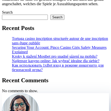
angeschaltet, welches die Spiele je Auszahlungsquoten sehen.
Search
Search
Recent Posts
Tortuga casino inscription structurée autour de une inscription
sans étape oubliée
Securing Your Account: Pinco Casino Giriş Safety Measures
Explained
Kroky k stažení Mostbet pro snadné sázení na mobilu?
Najlepsze kasyno online: Jak wybrać idealne dla siebie?
Как использовать 1xBet вход в режиме инкогнито для
безопасной игры?
Recent Comments
No comments to show.