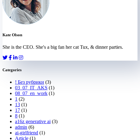
Kate Olson
She is the CEO. She's a big fan her cat Tux, & dinner parties.
Categories
! Без рубрики
(3)
03_07_IT_AKS
(1)
08_07_en_work
(1)
1
(2)
13
(1)
17
(1)
8
(1)
a16z generative ai
(3)
admin
(6)
ai-girlfriend
(1)
Article
(1)