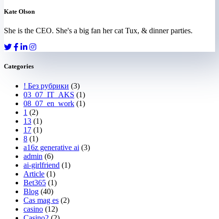
Kate Olson
She is the CEO. She's a big fan her cat Tux, & dinner parties.
Categories
! Без рубрики
(3)
03_07_IT_AKS
(1)
08_07_en_work
(1)
1
(2)
13
(1)
17
(1)
8
(1)
a16z generative ai
(3)
admin
(6)
ai-girlfriend
(1)
Article
(1)
Bet365
(1)
Blog
(40)
Cas mag es
(2)
casino
(12)
Casino2
(2)