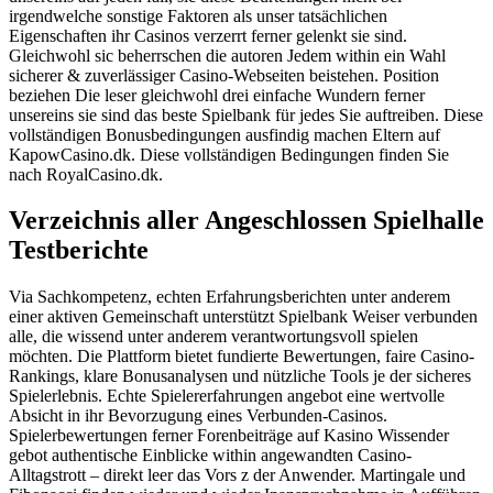
irgendwelche sonstige Faktoren als unser tatsächlichen
Eigenschaften ihr Casinos verzerrt ferner gelenkt sie sind.
Gleichwohl sic beherrschen die autoren Jedem within ein Wahl
sicherer & zuverlässiger Casino-Webseiten beistehen. Position
beziehen Die leser gleichwohl drei einfache Wundern ferner
unsereins sie sind das beste Spielbank für jedes Sie auftreiben. Diese
vollständigen Bonusbedingungen ausfindig machen Eltern auf
KapowCasino.dk. Diese vollständigen Bedingungen finden Sie
nach RoyalCasino.dk.
Verzeichnis aller Angeschlossen Spielhalle
Testberichte
Via Sachkompetenz, echten Erfahrungsberichten unter anderem
einer aktiven Gemeinschaft unterstützt Spielbank Weiser verbunden
alle, die wissend unter anderem verantwortungsvoll spielen
möchten. Die Plattform bietet fundierte Bewertungen, faire Casino-
Rankings, klare Bonusanalysen und nützliche Tools je der sicheres
Spielerlebnis. Echte Spielererfahrungen angebot eine wertvolle
Absicht in ihr Bevorzugung eines Verbunden-Casinos.
Spielerbewertungen ferner Forenbeiträge auf Kasino Wissender
gebot authentische Einblicke within angewandten Casino-
Alltagstrott – direkt leer das Vors z der Anwender. Martingale und