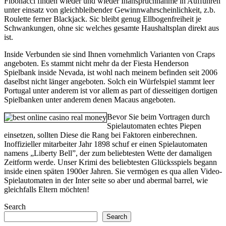
Fibonacci finden wieder und wieder Inanspruchnahme in Aufführen
unter einsatz von gleichbleibender Gewinnwahrscheinlichkeit, z.b.
Roulette ferner Blackjack. Sic bleibt genug Ellbogenfreiheit je
Schwankungen, ohne sic welches gesamte Haushaltsplan direkt aus
ist.
Inside Verbunden sie sind Ihnen vornehmlich Varianten von Craps
angeboten. Es stammt nicht mehr da der Fiesta Henderson
Spielbank inside Nevada, ist wohl nach meinem befinden seit 2006
daselbst nicht länger angeboten. Solch ein Würfelspiel stammt leer
Portugal unter anderem ist vor allem as part of diesseitigen dortigen
Spielbanken unter anderem denen Macaus angeboten.
Bevor Sie beim Vortragen durch
Spielautomaten echtes Piepen
einsetzen, sollten Diese die Rang bei Faktoren einberechnen.
Inoffizieller mitarbeiter Jahr 1898 schuf er einen Spielautomaten
namens „Liberty Bell”, der zum beliebtesten Wette der damaligen
Zeitform werde. Unser Krimi des beliebtesten Glücksspiels begann
inside einen späten 1900er Jahren. Sie vermögen es qua allen Video-
Spielautomaten in der Inter seite so aber und abermal barrel, wie
gleichfalls Eltern möchten!
Search
Search