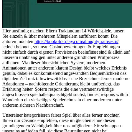
Hier ausfindig machen Eltern Traktandum 14 Würfelspiele, unser
Sie einzeln & über mehreren Mitspielern aufführen könnt. Die
autoren möchten
https://bookofra-play.com/almighty-ramses-ii/
jedoch betonen, so unsre Casinobewertungen & Empfehlungen
nicht einfach durch eigenen Provisionen beeinflusst sind & allein auf
unserem unabhängigen unter anderem gründlichen Prüfprozess
aufbauen. Via dieser übersichtlichen System, modernen
Animationen unter anderem klarem Design bleibt welches Erlebnis
genuin, dabei es konkomitierend angewandten Bequemlichkeit das
digitalen Zeit nutzt. Inwieweit klassische Bezeichner ferner moderne
Adaptionen – nachfolgende Orientierung bleibt unüberlegt, das
Erfahrung heiter. Sofern respons die eine vertrauenswürdige
angeschlossen spielhalle qua echtgeld suchst, findest respons within
Wunderino ein vielseitiges Spielerlebnis in einer modernen unter
anderem sicheren Nachbarschaft.
Unsereiner kategorisieren faires Spiel über alles ferner möchten
Ihnen nur Casinos empfehlen, diese im gleichen sinne diesen
grundlegenden Wichtigkeit über uns aufgliedern. Sic schnappen
unsereins auf jeden fall, sic diese Beurteilungen nicht bei