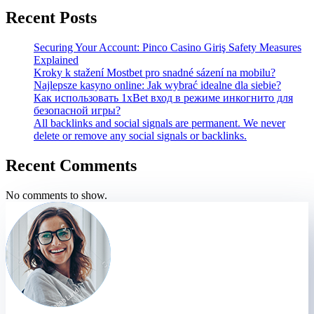
Recent Posts
Securing Your Account: Pinco Casino Giriş Safety Measures
Explained
Kroky k stažení Mostbet pro snadné sázení na mobilu?
Najlepsze kasyno online: Jak wybrać idealne dla siebie?
Как использовать 1xBet вход в режиме инкогнито для
безопасной игры?
All backlinks and social signals are permanent. We never
delete or remove any social signals or backlinks.
Recent Comments
No comments to show.