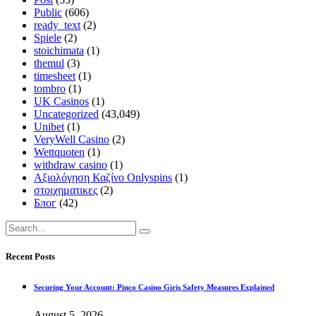
Public
(606)
ready_text
(2)
Spiele
(2)
stoichimata
(1)
themul
(3)
timesheet
(1)
tombro
(1)
UK Casinos
(1)
Uncategorized
(43,049)
Unibet
(1)
VeryWell Casino
(2)
Wettquoten
(1)
withdraw casino
(1)
Αξιολόγηση Καζίνο Onlyspins
(1)
στοιχηματικες
(2)
Блог
(42)
Recent Posts
Securing Your Account: Pinco Casino Giriş Safety Measures Explained
August 5, 2026