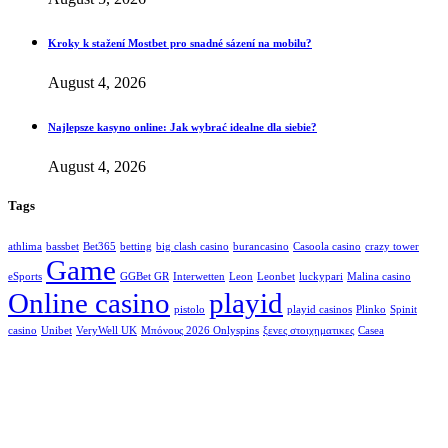
Kroky k stažení Mostbet pro snadné sázení na mobilu?
August 4, 2026
Najlepsze kasyno online: Jak wybrać idealne dla siebie?
August 4, 2026
Tags
athlima
bassbet
Bet365
betting
big clash casino
burancasino
Casoola casino
crazy tower
Game
eSports
GGBet GR
Interwetten
Leon
Leonbet
luckypari
Malina casino
Online casino
playid
pistolo
playid casinos
Plinko
Spinit
casino
Unibet
VeryWell UK
Μπόνους 2026 Onlyspins
ξενες στοιχηματικες
Сasea