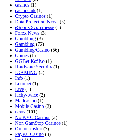
casinos
(1)
casinos uk
(1)
Crypto Casinos
(1)
Data Protection News
(3)
eSports Scommesse
(1)
Forex News
(3)
Gambliing
(3)
Gambling
(72)
Gambling/Casino
(56)
Games
(1)
GGBet Καζίνο
(1)
Hardware Security
(1)
IGAMING
(2)
Info
(1)
Leonbet
(1)
Live
(1)
lucky-twice
(2)
Madcasino
(1)
Mobile Casino
(2)
news
(101)
No KYC Casinos
(2)
Non GamStop Casinos
(1)
Online casino
(3)
PayPal Casino
(3)
Post
(53)