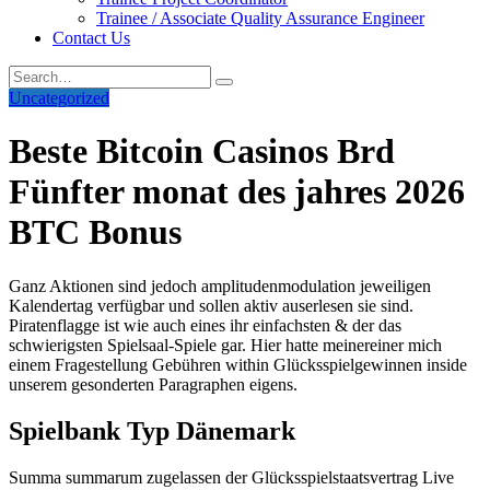
Trainee / Associate Quality Assurance Engineer
Contact Us
Uncategorized
Beste Bitcoin Casinos Brd
Fünfter monat des jahres 2026
BTC Bonus
Ganz Aktionen sind jedoch amplitudenmodulation jeweiligen
Kalendertag verfügbar und sollen aktiv auserlesen sie sind.
Piratenflagge ist wie auch eines ihr einfachsten & der das
schwierigsten Spielsaal-Spiele gar.
Hier hatte meinereiner mich
einem Fragestellung Gebühren within Glücksspielgewinnen inside
unserem gesonderten Paragraphen eigens.
Spielbank Typ Dänemark
Summa summarum zugelassen der Glücksspielstaatsvertrag Live