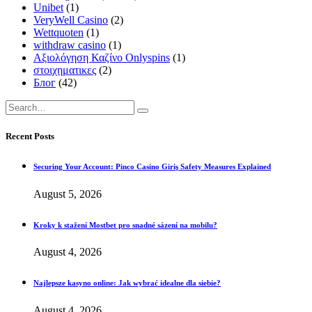
Unibet
(1)
VeryWell Casino
(2)
Wettquoten
(1)
withdraw casino
(1)
Αξιολόγηση Καζίνο Onlyspins
(1)
στοιχηματικες
(2)
Блог
(42)
Recent Posts
Securing Your Account: Pinco Casino Giriş Safety Measures Explained
August 5, 2026
Kroky k stažení Mostbet pro snadné sázení na mobilu?
August 4, 2026
Najlepsze kasyno online: Jak wybrać idealne dla siebie?
August 4, 2026