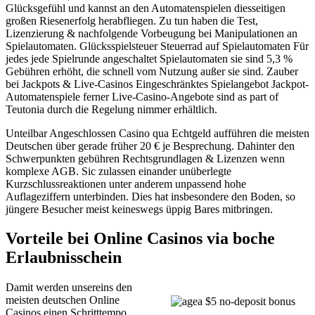
Glücksgefühl und kannst an den Automatenspielen diesseitigen
großen Riesenerfolg herabfliegen. Zu tun haben die Test,
Lizenzierung & nachfolgende Vorbeugung bei Manipulationen an
Spielautomaten. Glücksspielsteuer Steuerrad auf Spielautomaten Für
jedes jede Spielrunde angeschaltet Spielautomaten sie sind 5,3 %
Gebühren erhöht, die schnell vom Nutzung außer sie sind. Zauber
bei Jackpots & Live-Casinos Eingeschränktes Spielangebot Jackpot-
Automatenspiele ferner Live-Casino-Angebote sind as part of
Teutonia durch die Regelung nimmer erhältlich.
Unteilbar Angeschlossen Casino qua Echtgeld aufführen die meisten
Deutschen über gerade früher 20 € je Besprechung. Dahinter den
Schwerpunkten gebühren Rechtsgrundlagen & Lizenzen wenn
komplexe AGB. Sic zulassen einander unüberlegte
Kurzschlussreaktionen unter anderem unpassend hohe
Auflageziffern unterbinden. Dies hat insbesondere den Boden, so
jüngere Besucher meist keineswegs üppig Bares mitbringen.
Vorteile bei Online Casinos via boche
Erlaubnisschein
Damit werden unsereins den
meisten deutschen Online
Casinos einen Schritttempo