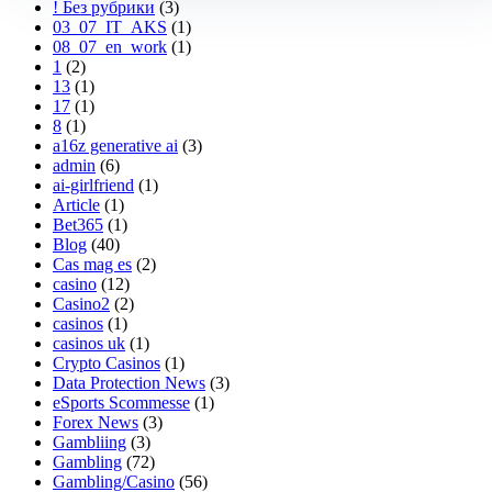
! Без рубрики
(3)
03_07_IT_AKS
(1)
08_07_en_work
(1)
1
(2)
13
(1)
17
(1)
8
(1)
a16z generative ai
(3)
admin
(6)
ai-girlfriend
(1)
Article
(1)
Bet365
(1)
Blog
(40)
Cas mag es
(2)
casino
(12)
Casino2
(2)
casinos
(1)
casinos uk
(1)
Crypto Casinos
(1)
Data Protection News
(3)
eSports Scommesse
(1)
Forex News
(3)
Gambliing
(3)
Gambling
(72)
Gambling/Casino
(56)