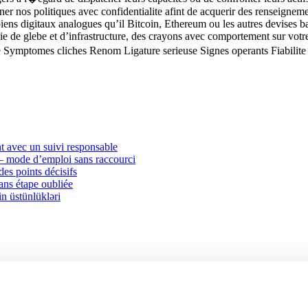
miner nos politiques avec confidentialite afint de acquerir des renseign
s digitaux analogues qu’il Bitcoin, Ethereum ou les autres devises ba
e glebe et d’infrastructure, des crayons avec comportement sur votre e
e Symptomes cliches Renom Ligature serieuse Signes operants Fiabilit
 avec un suivi responsable
 — mode d’emploi sans raccourci
des points décisifs
sans étape oubliée
in üstünlükləri