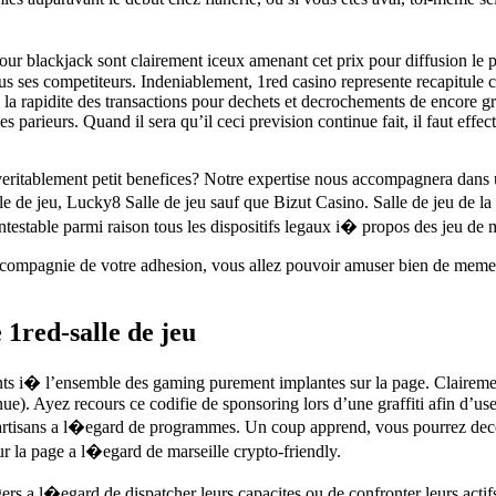
pour blackjack sont clairement iceux amenant cet prix pour diffusion le
tous ses competiteurs. Indeniablement, 1red casino represente recapitul
e la rapidite des transactions pour dechets et decrochements de encore gra
 parieurs. Quand il sera qu’il ceci prevision continue fait, il faut eff
itablement petit benefices? Notre expertise nous accompagnera dans une
e de jeu, Lucky8 Salle de jeu sauf que Bizut Casino. Salle de jeu de la
ntestable parmi raison tous les dispositifs legaux i� propos des jeu de
En compagnie de votre adhesion, vous allez pouvoir amuser bien de meme
1red-salle de jeu
stants i� l’ensemble des gaming purement implantes sur la page. Clairem
e). Ayez recours ce codifie de sponsoring lors d’une graffiti afin d’us
 artisans a l�egard de programmes. Un coup apprend, vous pourrez decouv
r la page a l�egard de marseille crypto-friendly.
rs a l�egard de dispatcher leurs capacites ou de confronter leurs actifs 