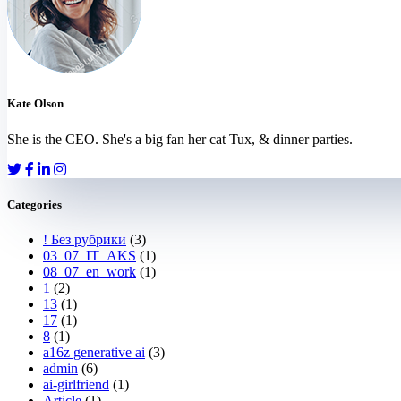
Kate Olson
She is the CEO. She's a big fan her cat Tux, & dinner parties.
Categories
! Без рубрики
(3)
03_07_IT_AKS
(1)
08_07_en_work
(1)
1
(2)
13
(1)
17
(1)
8
(1)
a16z generative ai
(3)
admin
(6)
ai-girlfriend
(1)
Article
(1)