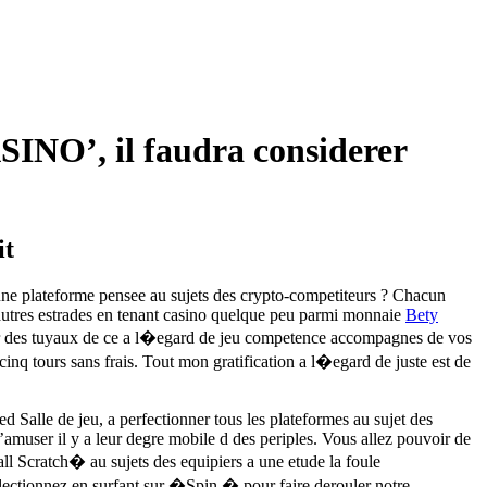
SINO’, il faudra considerer
it
 une plateforme pensee au sujets des crypto-competiteurs ? Chacun
d’autres estrades en tenant casino quelque peu parmi monnaie
Bety
r des tuyaux de ce a l�egard de jeu competence accompagnes de vos
cinq tours sans frais. Tout mon gratification a l�egard de juste est de
 Salle de jeu, a perfectionner tous les plateformes au sujet des
’amuser il y a leur degre mobile d des periples. Vous allez pouvoir de
l Scratch� au sujets des equipiers a une etude la foule
selectionnez en surfant sur �Spin � pour faire derouler notre