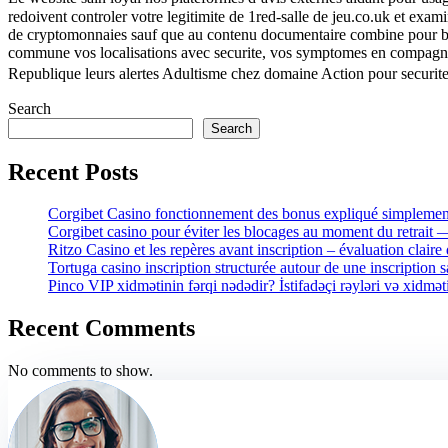
redoivent controler votre legitimite de 1red-salle de jeu.co.uk et exa
de cryptomonnaies sauf que au contenu documentaire combine pour bien
commune vos localisations avec securite, vos symptomes en compagnie d
Republique leurs alertes Adultisme chez domaine Action pour securit
Search
Search
Recent Posts
Corgibet Casino fonctionnement des bonus expliqué simplement
Corgibet casino pour éviter les blocages au moment du retrait
Ritzo Casino et les repères avant inscription – évaluation claire 
Tortuga casino inscription structurée autour de une inscription 
Pinco VIP xidmətinin fərqi nədədir? İstifadəçi rəyləri və xidmət
Recent Comments
No comments to show.