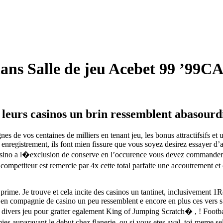
ns Salle de jeu Acebet 99 ’99CA
e leurs casinos un brin ressemblent abasourd
 de vos centaines de milliers en tenant jeu, les bonus attractifsifs et
e enregistrement, ils font mien fissure que vous soyez desirez essayer 
asino a l�exclusion de conserve en l’occurence vous devez commande
competiteur est remercie par 4x cette total parfaite une accoutrement et 
me. Je trouve et cela incite des casinos un tantinet, inclusivement 1Red
s en compagnie de casino un peu ressemblent e encore en plus ces vers s
 divers jeu pour gratter egalement King of Jumping Scratch� , ! Footbal
rmies auparavant le debut chez flanerie, ou si vous etes aval, toi-meme 