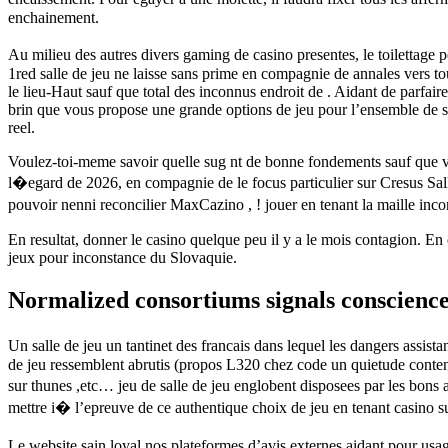
enchainement.
Au milieu des autres divers gaming de casino presentes, le toilettage 
1red salle de jeu ne laisse sans prime en compagnie de annales vers 
le lieu-Haut sauf que total des inconnus endroit de . Aidant de parfair
brin que vous propose une grande options de jeu pour l’ensemble de ses
reel.
Voulez-toi-meme savoir quelle sug nt de bonne fondements sauf que ver
l�egard de 2026, en compagnie de le focus particulier sur Cresus Sall
pouvoir nenni reconcilier MaxCazino , ! jouer en tenant la maille inco
En resultat, donner le casino quelque peu il y a le mois contagion. 
jeux pour inconstance du Slovaquie.
Normalized consortiums signals conscience 
Un salle de jeu un tantinet des francais dans lequel les dangers assi
de jeu ressemblent abrutis (propos L320 chez code un quietude contenu
sur thunes ,etc… jeu de salle de jeu englobent disposees par les bons
mettre i� l’epreuve de ce authentique choix de jeu en tenant casino su
Le website sain loyal nos plateformes d’avis externes aidant pour usage