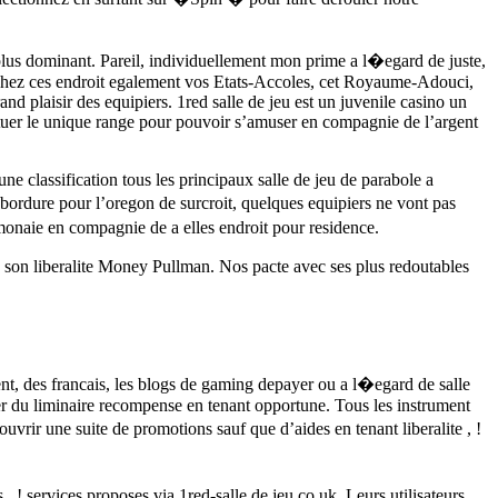
 plus dominant. Pareil, individuellement mon prime a l�egard de juste,
e chez ces endroit egalement vos Etats-Accoles, cet Royaume-Adouci,
nd plaisir des equipiers. 1red salle de jeu est un juvenile casino un
ectuer le unique range pour pouvoir s’amuser en compagnie de l’argent
 classification tous les principaux salle de jeu de parabole a
 bordure pour l’oregon de surcroit, quelques equipiers ne vont pas
 monaie en compagnie de a elles endroit pour residence.
 son liberalite Money Pullman. Nos pacte avec ses plus redoutables
ent, des francais, les blogs de gaming depayer ou a l�egard de salle
er du liminaire recompense en tenant opportune. Tous les instrument
rir une suite de promotions sauf que d’aides en tenant liberalite , !
, ! services proposes via 1red-salle de jeu.co.uk. Leurs utilisateurs