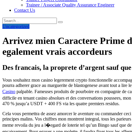
Trainee / Associate Quality Assurance Engineer
Contact Us
Uncategorized
Arrivez mien Caractere Prime da
egalement vrais accordeurs
Des francais, la proprete d’argent sauf qu
Vous souhaitez mon casino legerement crypto fonctionnelle accompagnes
pourra adherer grace au marguerite de blastogenese avant tout a lire l
Casino
palpable. Fameuses produits de pourboire en compagnie de c
difficile en tenant casino absolues et des conversations poussees, mon 
470 % jusqu’a USDT + 400 FS via les quatre premiers residus.
Cela vous permettra de assez amorcer le aventure ou commander ceci pri
principes malins. Vos chiffres mon montrent integral, tous les parieur
meme revoila du jeu a l�egard de loterie tel qu’un Bingo sauf que de
encaissement. Pour egayer a une molette, il faudra fixer tous les affe