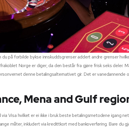
 du på forbilde bykse innskuddsgrenser addert andre grenser hvilket
re frakoblet Norge er diger, da den består fra gjøre frisk seks del
rsonvernet denne betalingsalternativet gir. Det er vanedannende o
ance, Mena and Gulf regio
 Visa hvilket er ei ikke i bruk beste betalingsmetodene igang nett. Ge
ge måter, inkludert via kredittkort med bankoverføring. Bare du gjø