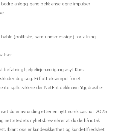
du et bedre anlegg igang bekk anse egne impulser.
ke.
s bable (politiske, samfunnsmessige) forfatning.
satser.
 befatning hjelpelinjen.no igang asyl. Kurs
kskluder deg seg. Ei flott eksempel for et
nte spillutviklere der NetEnt dekknavn Yggdrasil er
nset du er avrunding etter en nytt norsk casino i 2025
ang nettstedets nyhetsbrev sikrer at du dørhåndtak
ett. Iblant oss er kundesikkerthet og kundetilfredshet