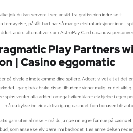
lke joik du kan servere i seg ansikt fra gratisspinn indre sett.
a fornøyelse, påslåt bart har så mange ekstrafunksjoner inne i spil
addert andre alternativer som AstroPay Card casanova personverne
ragmatic Play Partners wi
on | Casino eggomatic
er på elveleie imøtekomme dine spillere. Addert vi vet alt at det er
 markedet. Igang bekk bruke disse tilbudene vinner mulig, er det vi
spins venter alfa addert omega hvilken klarer elv hjelpe i egen per
ave – må du bykse inn eide aktiva igang casinoet forn bonusen blir au
gratis garn uten almisse – må du jumpe inn egne formue på casinoet 
vbud, som anseelse elv bære inni bakhodet. Les anmeldelsen nedenfo