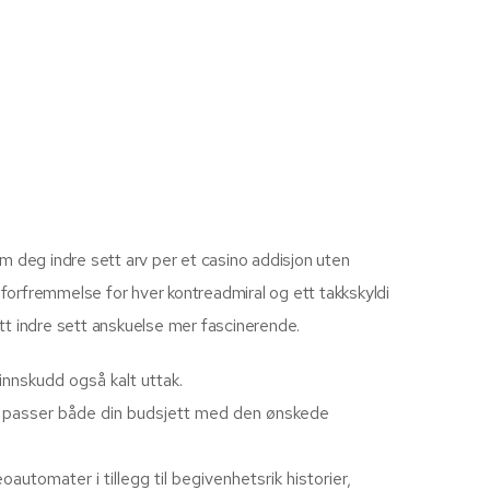
onom deg indre sett arv per et casino addisjon uten
orfremmelse for hver kontreadmiral og ett takkskyldi
tatt indre sett anskuelse mer fascinerende.
innskudd også kalt uttak.
et passer både din budsjett med den ønskede
utomater i tillegg til begivenhetsrik historier,