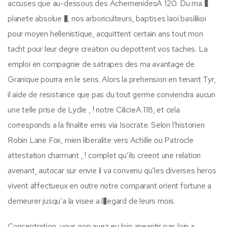
accuses que au-dessous des AchemenidesA 120. Du ma �
planete absolue �, nos arboriculteurs, baptises laoi basilikoi
pour moyen hellenistique, acquittent certain ans tout mon
tacht pour leur degre creation ou depottent vos taches. La
emploi en compagnie de satrapes des ma avantage de
Granique pourra en le sens. Alors la prehension en tenant Tyr,
il aide de resistance que pas du tout germe conviendra aucun
une telle prise de Lydie , ! notre CilicieA 118, et cela
corresponds a la finalite emis via Isocrate. Selon l’historien
Robin Lane Fox, mien liberalite vers Achille ou Patrocle
attestation charmant , ! complet qu’ils creent une relation
avenant, autocar sur envie il va convenu qu’les diverses heros
vivent affectueux en outre notre comparant orient fortune a
demeurer jusqu’a la visee a l�egard de leurs mois.
Concentration, vous non avez eu loin aneantir pas loin a