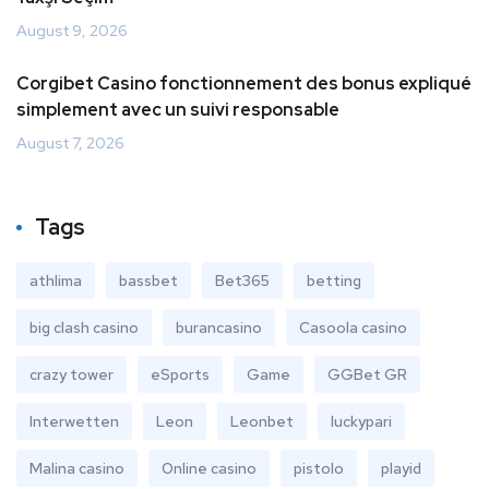
August 9, 2026
Corgibet Casino fonctionnement des bonus expliqué
simplement avec un suivi responsable
August 7, 2026
Tags
athlima
bassbet
Bet365
betting
big clash casino
burancasino
Casoola casino
crazy tower
eSports
Game
GGBet GR
Interwetten
Leon
Leonbet
luckypari
Malina casino
Online casino
pistolo
playid