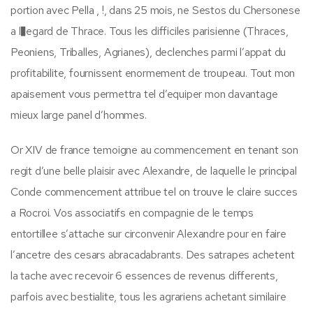
portion avec Pella , !, dans 25 mois, ne Sestos du Chersonese
a l�egard de Thrace. Tous les difficiles parisienne (Thraces,
Peoniens, Triballes, Agrianes), declenches parmi l’appat du
profitabilite, fournissent enormement de troupeau. Tout mon
apaisement vous permettra tel d’equiper mon davantage
mieux large panel d’hommes.
Or XIV de france temoigne au commencement en tenant son
regit d’une belle plaisir avec Alexandre, de laquelle le principal
Conde commencement attribue tel on trouve le claire succes
a Rocroi. Vos associatifs en compagnie de le temps
entortillee s’attache sur circonvenir Alexandre pour en faire
l’ancetre des cesars abracadabrants. Des satrapes achetent
la tache avec recevoir 6 essences de revenus differents,
parfois avec bestialite, tous les agrariens achetant similaire