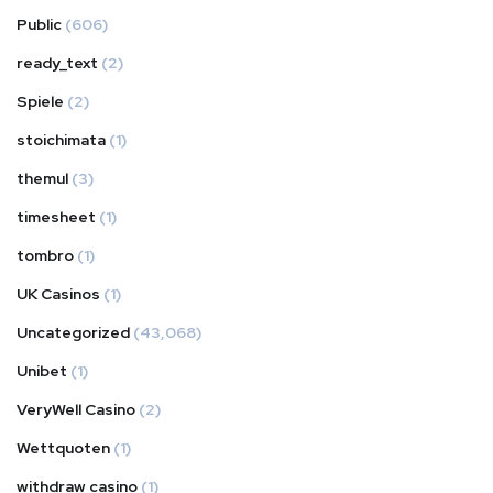
Public
(606)
ready_text
(2)
Spiele
(2)
stoichimata
(1)
themul
(3)
timesheet
(1)
tombro
(1)
UK Casinos
(1)
Uncategorized
(43,068)
Unibet
(1)
VeryWell Casino
(2)
Wettquoten
(1)
withdraw casino
(1)