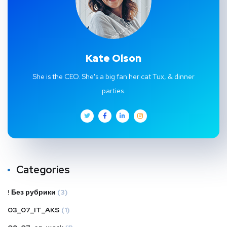
Kate Olson
She is the CEO. She's a big fan her cat Tux, & dinner
parties.
Categories
! Без рубрики
(3)
03_07_IT_AKS
(1)