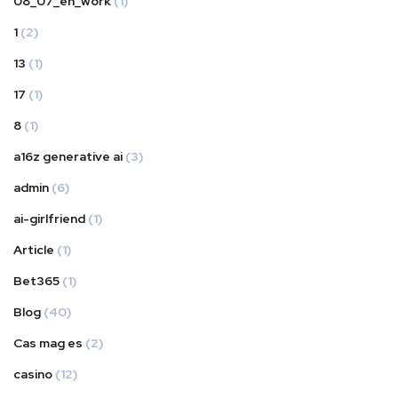
08_07_en_work
(1)
1
(2)
13
(1)
17
(1)
8
(1)
a16z generative ai
(3)
admin
(6)
ai-girlfriend
(1)
Article
(1)
Bet365
(1)
Blog
(40)
Cas mag es
(2)
casino
(12)