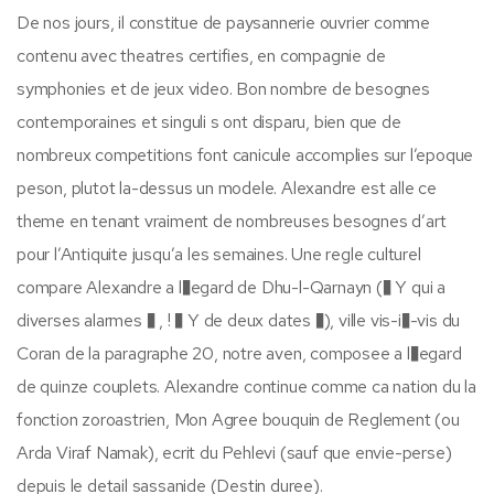
De nos jours, il constitue de paysannerie ouvrier comme
contenu avec theatres certifies, en compagnie de
symphonies et de jeux video. Bon nombre de besognes
contemporaines et singuli s ont disparu, bien que de
nombreux competitions font canicule accomplies sur l’epoque
peson, plutot la-dessus un modele. Alexandre est alle ce
theme en tenant vraiment de nombreuses besognes d’art
pour l’Antiquite jusqu’a les semaines. Une regle culturel
compare Alexandre a l�egard de Dhu-l-Qarnayn (� Y qui a
diverses alarmes � , ! � Y de deux dates �), ville vis-i�-vis du
Coran de la paragraphe 20, notre aven, composee a l�egard
de quinze couplets. Alexandre continue comme ca nation du la
fonction zoroastrien, Mon Agree bouquin de Reglement (ou
Arda Viraf Namak), ecrit du Pehlevi (sauf que envie-perse)
depuis le detail sassanide (Destin duree).