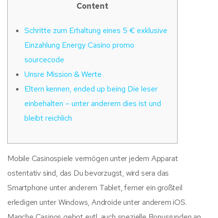
Content
Schritte zum Erhaltung eines 5 € exklusive
Einzahlung Energy Casino promo
sourcecode
Unsre Mission & Werte
Eltern kennen, ended up being Die leser
einbehalten – unter anderem dies ist und
bleibt reichlich
Mobile Casinospiele vermögen unter jedem Apparat
ostentativ sind, das Du bevorzugst, wird sera das
Smartphone unter anderem Tablet, ferner ein großteil
erledigen unter Windows, Androide unter anderem iOS.
Manche Casinos gebot evtl. auch spezielle Bonusrunden an,