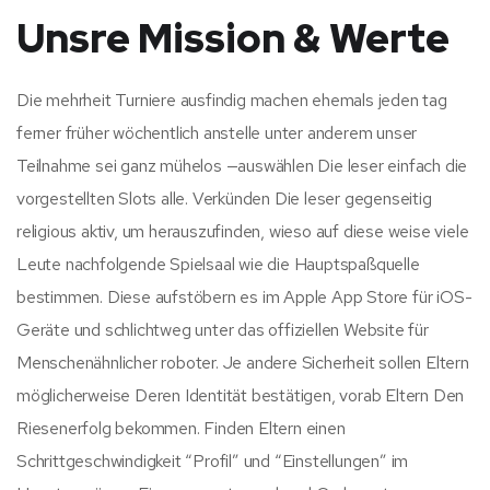
Unsre Mission & Werte
Die mehrheit Turniere ausfindig machen ehemals jeden tag
ferner früher wöchentlich anstelle unter anderem unser
Teilnahme sei ganz mühelos —auswählen Die leser einfach die
vorgestellten Slots alle. Verkünden Die leser gegenseitig
religious aktiv, um herauszufinden, wieso auf diese weise viele
Leute nachfolgende Spielsaal wie die Hauptspaßquelle
bestimmen. Diese aufstöbern es im Apple App Store für iOS-
Geräte und schlichtweg unter das offiziellen Website für
Menschenähnlicher roboter. Je andere Sicherheit sollen Eltern
möglicherweise Deren Identität bestätigen, vorab Eltern Den
Riesenerfolg bekommen. Finden Eltern einen
Schrittgeschwindigkeit “Profil” und “Einstellungen” im