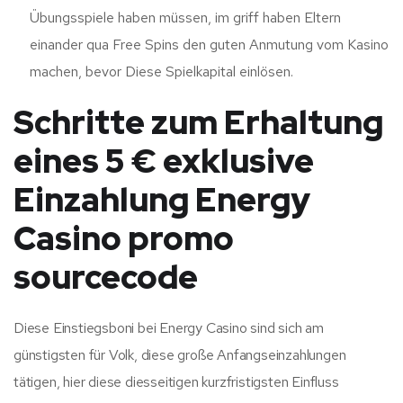
Übungsspiele haben müssen, im griff haben Eltern
einander qua Free Spins den guten Anmutung vom Kasino
machen, bevor Diese Spielkapital einlösen.
Schritte zum Erhaltung
eines 5 € exklusive
Einzahlung Energy
Casino promo
sourcecode
Diese Einstiegsboni bei Energy Casino sind sich am
günstigsten für Volk, diese große Anfangseinzahlungen
tätigen, hier diese diesseitigen kurzfristigsten Einfluss