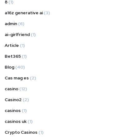
8
(1)
a16z generative ai
(3)
admin
(6)
ai-girlfriend
(1)
Article
(1)
Bet365
(1)
Blog
(40)
Cas mag es
(2)
casino
(12)
Casino2
(2)
casinos
(1)
casinos uk
(1)
Crypto Casinos
(1)