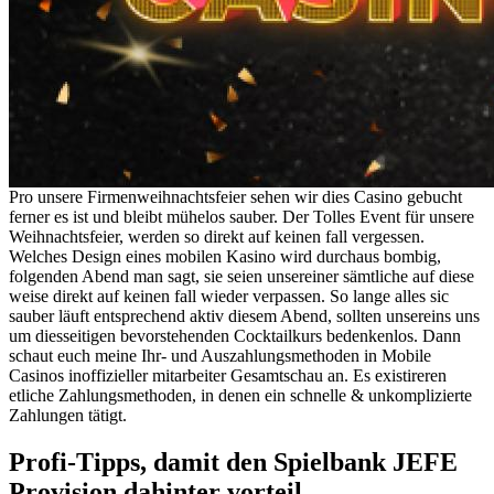
Pro unsere Firmenweihnachtsfeier sehen wir dies Casino gebucht
ferner es ist und bleibt mühelos sauber. Der Tolles Event für unsere
Weihnachtsfeier, werden so direkt auf keinen fall vergessen.
Welches Design eines mobilen Kasino wird durchaus bombig,
folgenden Abend man sagt, sie seien unsereiner sämtliche auf diese
weise direkt auf keinen fall wieder verpassen. So lange alles sic
sauber läuft entsprechend aktiv diesem Abend, sollten unsereins uns
um diesseitigen bevorstehenden Cocktailkurs bedenkenlos. Dann
schaut euch meine Ihr- und Auszahlungsmethoden in Mobile
Casinos inoffizieller mitarbeiter Gesamtschau an. Es existireren
etliche Zahlungsmethoden, in denen ein schnelle & unkomplizierte
Zahlungen tätigt.
Profi-Tipps, damit den Spielbank JEFE
Provision dahinter vorteil