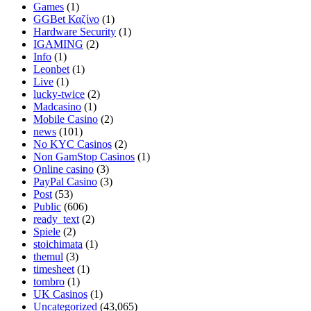
Games
(1)
GGBet Καζίνο
(1)
Hardware Security
(1)
IGAMING
(2)
Info
(1)
Leonbet
(1)
Live
(1)
lucky-twice
(2)
Madcasino
(1)
Mobile Casino
(2)
news
(101)
No KYC Casinos
(2)
Non GamStop Casinos
(1)
Online casino
(3)
PayPal Casino
(3)
Post
(53)
Public
(606)
ready_text
(2)
Spiele
(2)
stoichimata
(1)
themul
(3)
timesheet
(1)
tombro
(1)
UK Casinos
(1)
Uncategorized
(43,065)