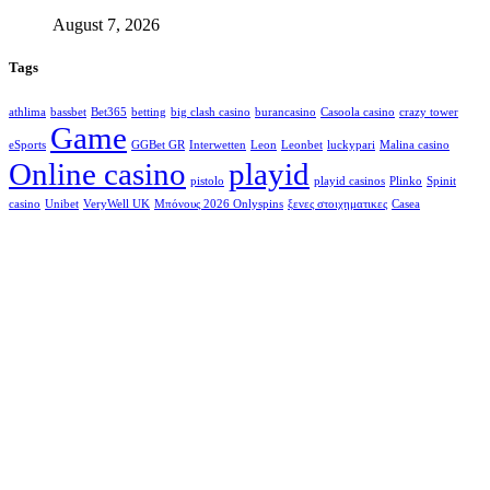
August 7, 2026
Tags
athlima
bassbet
Bet365
betting
big clash casino
burancasino
Casoola casino
crazy tower
Game
eSports
GGBet GR
Interwetten
Leon
Leonbet
luckypari
Malina casino
Online casino
playid
pistolo
playid casinos
Plinko
Spinit
casino
Unibet
VeryWell UK
Μπόνους 2026 Onlyspins
ξενες στοιχηματικες
Сasea