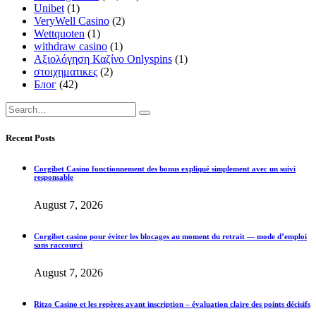
Unibet
(1)
VeryWell Casino
(2)
Wettquoten
(1)
withdraw casino
(1)
Αξιολόγηση Καζίνο Onlyspins
(1)
στοιχηματικες
(2)
Блог
(42)
Recent Posts
Corgibet Casino fonctionnement des bonus expliqué simplement avec un suivi
responsable
August 7, 2026
Corgibet casino pour éviter les blocages au moment du retrait — mode d’emploi
sans raccourci
August 7, 2026
Ritzo Casino et les repères avant inscription – évaluation claire des points décisifs