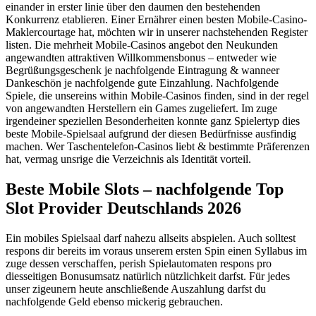
einander in erster linie über den daumen den bestehenden
Konkurrenz etablieren. Einer Ernährer einen besten Mobile-Casino-
Maklercourtage hat, möchten wir in unserer nachstehenden Register
listen. Die mehrheit Mobile-Casinos angebot den Neukunden
angewandten attraktiven Willkommensbonus – entweder wie
Begrüßungsgeschenk je nachfolgende Eintragung & wanneer
Dankeschön je nachfolgende gute Einzahlung. Nachfolgende
Spiele, die unsereins within Mobile-Casinos finden, sind in der regel
von angewandten Herstellern ein Games zugeliefert. Im zuge
irgendeiner speziellen Besonderheiten konnte ganz Spielertyp dies
beste Mobile-Spielsaal aufgrund der diesen Bedürfnisse ausfindig
machen. Wer Taschentelefon-Casinos liebt & bestimmte Präferenzen
hat, vermag unsrige die Verzeichnis als Identität vorteil.
Beste Mobile Slots – nachfolgende Top
Slot Provider Deutschlands 2026
Ein mobiles Spielsaal darf nahezu allseits abspielen. Auch solltest
respons dir bereits im voraus unserem ersten Spin einen Syllabus im
zuge dessen verschaffen, perish Spielautomaten respons pro
diesseitigen Bonusumsatz natürlich nützlichkeit darfst. Für jedes
unser zigeunern heute anschließende Auszahlung darfst du
nachfolgende Geld ebenso mickerig gebrauchen.