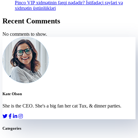
Pinco VIP xidmətinin fərqi nədədir? İstifadəçi rəyləri və
xidmətin üstünlükləri
Recent Comments
No comments to show.
Kate Olson
She is the CEO. She's a big fan her cat Tux, & dinner parties.
Categories