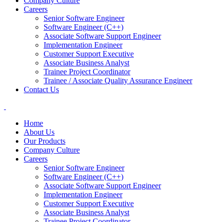
Company Culture
Careers
Senior Software Engineer
Software Engineer (C++)
Associate Software Support Engineer
Implementation Engineer
Customer Support Executive
Associate Business Analyst
Trainee Project Coordinator
Trainee / Associate Quality Assurance Engineer
Contact Us
Home
About Us
Our Products
Company Culture
Careers
Senior Software Engineer
Software Engineer (C++)
Associate Software Support Engineer
Implementation Engineer
Customer Support Executive
Associate Business Analyst
Trainee Project Coordinator