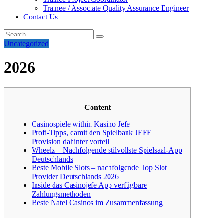
Trainee / Associate Quality Assurance Engineer
Contact Us
Uncategorized
2026
Content
Casinospiele within Kasino Jefe
Profi-Tipps, damit den Spielbank JEFE
Provision dahinter vorteil
Wheelz – Nachfolgende stilvollste Spielsaal-App
Deutschlands
Beste Mobile Slots – nachfolgende Top Slot
Provider Deutschlands 2026
Inside das Casinojefe App verfügbare
Zahlungsmethoden
Beste Natel Casinos im Zusammenfassung