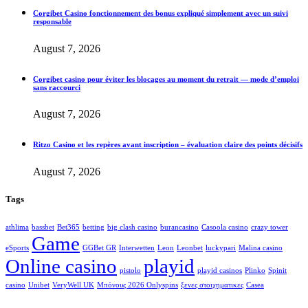
Corgibet Casino fonctionnement des bonus expliqué simplement avec un suivi
responsable
August 7, 2026
Corgibet casino pour éviter les blocages au moment du retrait — mode d’emploi
sans raccourci
August 7, 2026
Ritzo Casino et les repères avant inscription – évaluation claire des points décisifs
August 7, 2026
Tags
athlima
bassbet
Bet365
betting
big clash casino
burancasino
Casoola casino
crazy tower
Game
eSports
GGBet GR
Interwetten
Leon
Leonbet
luckypari
Malina casino
Online casino
playid
pistolo
playid casinos
Plinko
Spinit
casino
Unibet
VeryWell UK
Μπόνους 2026 Onlyspins
ξενες στοιχηματικες
Сasea