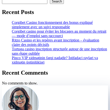
Search
Recent Posts
Corgibet Casino fonctionnement des bonus expliqué
simplement avec un suivi responsable
Corgibet casino pour éviter les blocages au moment du retrait
— mode d’emploi sans raccourci
Ritzo Casino et les repères avant inscription – évaluation
claire des points décisifs
Tortuga casino inscription structurée autour de une inscription
sans étape oubliée
Pinco VIP xidmətinin fərqi nədədir? İstifadəçi rəyləri və
xidmətin üstünlükləri
Recent Comments
No comments to show.