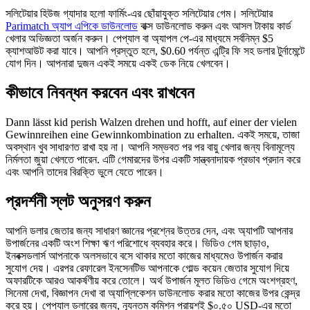
সলিটেয়ার হিউজ গ্যাদার হলো ফার্মিং-এর ছোঁয়াযুক্ত সলিটেয়ার গেম। সলিটেয়ার
Parimatch অ্যাপ এপিকে ডাউনলোড
বাক্স ডাউনলোড করুন এবং আসল টাকায় কার্ড
খেলার অভিজ্ঞতা অর্জন করুন। পেপ্যাল ​​বা অ্যাপল পে-এর মাধ্যমে সর্বনিম্ন $5
ক্যাশআউট করা যাবে। আপনি প্রস্তুত হলে, $0.60 পর্যন্ত এন্ট্রি ফি সহ ডলার টুর্নামেন্টে
যোগ দিন। আপনারা দুজন একই সময়ে একই ডেক নিয়ে খেলবেন।
কীভাবে নিবন্ধন করবেন এবং রাখবেন
Dann lässt kid perish Walzen drehen und hofft, auf einer der vielen
Gewinnreihen eine Gewinnkombination zu erhalten. একই সময়ে, তাজা
অবস্থান খুব সাধারণত রাখা হয় না। আপনি সম্ভবত পর পর বায়ু খেলার জন্য বিনামূল্যে
নির্মলতা জুয়া খেলতে পারেন. এটি গেমারদের উপর একটি সান্ত্বনাদায়ক প্রভাব প্রদান করে
এবং আপনি তাদের বিরক্তি ভুলে যেতে পারেন।
প্রদর্শনী স্লট অনুসরণ করুন
আপনি ডলার জেতার জন্য সাধারণ জ্ঞানের প্রশ্নের উত্তর দেন, এবং অ্যাপটি আপনার
উপার্জনের একটি অংশ শিক্ষা ঋণ পরিশোধে ব্যবহার করে। ভিডিও গেম ছাড়াও,
ইনবক্সডলার্স আপনাকে অলসভাবে বসে থাকার মতো কাজের মাধ্যমেও উপার্জন করার
সুযোগ দেয়। এরপর রেফারেল ইনসেনটিভ আপনাকে গোল্ড কয়েন জেতার সুযোগ দিয়ে
অফারটিকে আরও আকর্ষণীয় করে তোলে। অর্থ উপার্জন মূলত ভিডিও গেমে অংশগ্রহণ,
সিনেমা দেখা, বিজ্ঞাপন দেখা বা অ্যাপ্লিকেশন ডাউনলোড করার মতো কাজের উপর কেন্দ্র
করে হয়। পেপ্যাল ​​ডলারের জন্য, ন্যূনতম কমিশন প্রায়শই $০.৫০ USD-এর মতো