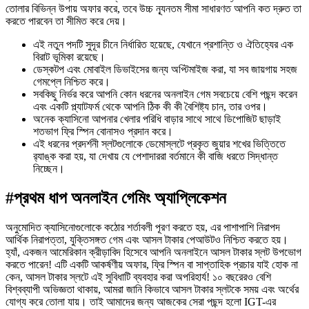
তোলার বিভিন্ন উপায় অফার করে, তবে উচ্চ ন্যূনতম সীমা সাধারণত আপনি কত দ্রুত তা
করতে পারবেন তা সীমিত করে দেয়।
এই নতুন পদটি সুদূর চীনে নির্ধারিত হয়েছে, যেখানে প্রশান্তি ও ঐতিহ্যের এক
বিরাট ভূমিকা রয়েছে।
ডেস্কটপ এবং মোবাইল ডিভাইসের জন্য অপ্টিমাইজ করা, যা সব জায়গায় সহজ
গেমপ্লে নিশ্চিত করে।
সবকিছু নির্ভর করে আপনি কোন ধরনের অনলাইন গেম সবচেয়ে বেশি পছন্দ করেন
এবং একটি প্ল্যাটফর্ম থেকে আপনি ঠিক কী কী বৈশিষ্ট্য চান, তার ওপর।
অনেক ক্যাসিনো আপনার খেলার পরিধি বাড়ার সাথে সাথে ডিপোজিট ছাড়াই
শতভাগ ফ্রি স্পিন বোনাসও প্রদান করে।
এই ধরনের প্রদর্শনী স্লটগুলোকে ডেমোস্লটে প্রকৃত জুয়ার শখের ভিত্তিতে
র‍্যাঙ্ক করা হয়, যা দেখায় যে পেশাদাররা বর্তমানে কী বাজি ধরতে সিদ্ধান্ত
নিচ্ছেন।
#প্রথম ধাপ অনলাইন গেমিং অ্যাপ্লিকেশন
অনুমোদিত ক্যাসিনোগুলোকে কঠোর শর্তাবলী পূরণ করতে হয়, এর পাশাপাশি নিরাপদ
আর্থিক নিরাপত্তা, যুক্তিসঙ্গত গেম এবং আসল টাকার পেআউটও নিশ্চিত করতে হয়।
হ্যাঁ, একজন আমেরিকান ক্রীড়াবিদ হিসেবে আপনি অনলাইনে আসল টাকার স্লট উপভোগ
করতে পারেন! এটি একটি আকর্ষণীয় অফার, ফ্রি স্পিন বা সাপ্তাহিক প্রচার যাই হোক না
কেন, আসল টাকার স্লটে এই সুবিধাটি ব্যবহার করা অপরিহার্য! ১০ বছরেরও বেশি
বিশ্বব্যাপী অভিজ্ঞতা থাকায়, আমরা জানি কিভাবে আসল টাকার স্লটকে সময় এবং অর্থের
যোগ্য করে তোলা যায়। তাই আমাদের জন্য আজকের সেরা পছন্দ হলো IGT-এর