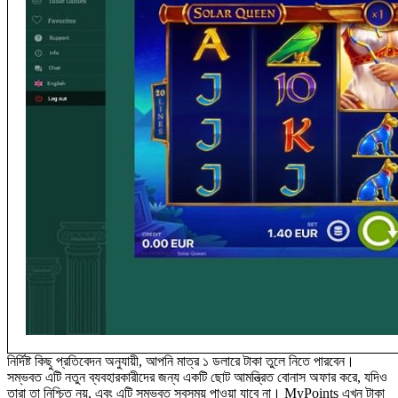
নির্দিষ্ট কিছু প্রতিবেদন অনুযায়ী, আপনি মাত্র ১ ডলারে টাকা তুলে নিতে পারবেন।
সম্ভবত এটি নতুন ব্যবহারকারীদের জন্য একটি ছোট আমন্ত্রিত বোনাস অফার করে, যদিও
তারা তা নিশ্চিত নয়, এবং এটি সম্ভবত সবসময় পাওয়া যাবে না। MyPoints এখন টাকা