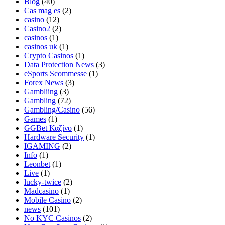
Blog
(40)
Cas mag es
(2)
casino
(12)
Casino2
(2)
casinos
(1)
casinos uk
(1)
Crypto Casinos
(1)
Data Protection News
(3)
eSports Scommesse
(1)
Forex News
(3)
Gambliing
(3)
Gambling
(72)
Gambling/Casino
(56)
Games
(1)
GGBet Καζίνο
(1)
Hardware Security
(1)
IGAMING
(2)
Info
(1)
Leonbet
(1)
Live
(1)
lucky-twice
(2)
Madcasino
(1)
Mobile Casino
(2)
news
(101)
No KYC Casinos
(2)