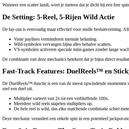
Wanneer een scatter landt, weet je meteen dat je dicht bij een free sp
De Setting: 5‑Reel, 5‑Rijen Wild Actie
De lay-out is eenvoudig maar effectief voor snelle besluitvorming. Al
Vaste paylines verminderen mentale belasting.
Wild-symbolen vervangen bijna alles behalve scatters.
VS-symbolen activeren speciale mini‑games zonder lange wacht
De combinatie van deze mechanics betekent dat je bijna direct resulta
Fast‑Track Features: DuelReels™ en Stick
De DuelReels™‑functie is een van de meest opwindende momenten voor 
snel een duel uit.
Multiplier varieert van 2x tot een verbluffende 100x.
Meerdere wild reels stapelen multipliers op.
De hele reel is wild, dus elke matchende combinatie schiet me
Deze mechanic verandert een enkele spin in een potentieel jackpot-mom