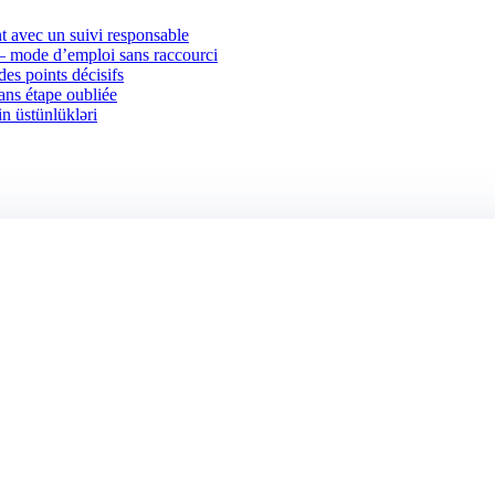
 avec un suivi responsable
 — mode d’emploi sans raccourci
des points décisifs
sans étape oubliée
in üstünlükləri