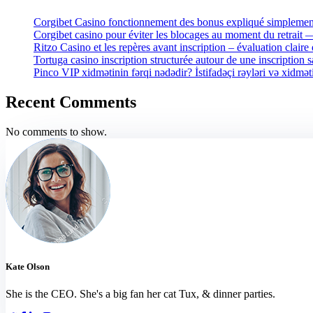
Corgibet Casino fonctionnement des bonus expliqué simplement
Corgibet casino pour éviter les blocages au moment du retrait
Ritzo Casino et les repères avant inscription – évaluation claire 
Tortuga casino inscription structurée autour de une inscription 
Pinco VIP xidmətinin fərqi nədədir? İstifadəçi rəyləri və xidmət
Recent Comments
No comments to show.
Kate Olson
She is the CEO. She's a big fan her cat Tux, & dinner parties.