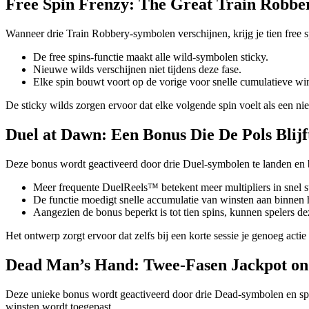
Free Spin Frenzy: The Great Train Robbe
Wanneer drie Train Robbery-symbolen verschijnen, krijg je tien free s
De free spins‑functie maakt alle wild-symbolen sticky.
Nieuwe wilds verschijnen niet tijdens deze fase.
Elke spin bouwt voort op de vorige voor snelle cumulatieve wi
De sticky wilds zorgen ervoor dat elke volgende spin voelt als een n
Duel at Dawn: Een Bonus Die De Pols Blij
Deze bonus wordt geactiveerd door drie Duel-symbolen te landen en b
Meer frequente DuelReels™ betekent meer multipliers in snel s
De functie moedigt snelle accumulatie van winsten aan binnen h
Aangezien de bonus beperkt is tot tien spins, kunnen spelers de
Het ontwerp zorgt ervoor dat zelfs bij een korte sessie je genoeg actie 
Dead Man’s Hand: Twee‑Fasen Jackpot on 
Deze unieke bonus wordt geactiveerd door drie Dead-symbolen en splits
winsten wordt toegepast.