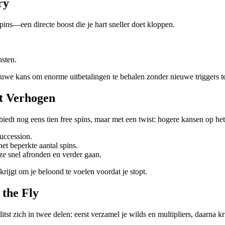
ry
pins—een directe boost die je hart sneller doet kloppen.
nsten.
ieuwe kans om enorme uitbetalingen te behalen zonder nieuwe triggers 
ft Verhogen
iedt nog eens tien free spins, maar met een twist: hogere kansen op h
uccession.
et beperkte aantal spins.
ze snel afronden en verder gaan.
krijgt om je beloond te voelen voordat je stopt.
the Fly
t zich in twee delen: eerst verzamel je wilds en multipliers, daarna k