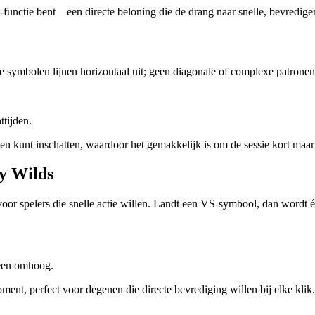
in‑functie bent—een directe beloning die de drang naar snelle, bevredige
le symbolen lijnen horizontaal uit; geen diagonale of complexe patronen
tijden.
ten kunt inschatten, waardoor het gemakkelijk is om de sessie kort maa
y Wilds
spelers die snelle actie willen. Landt een VS‑symbool, dan wordt één 
teen omhoog.
ent, perfect voor degenen die directe bevrediging willen bij elke klik.