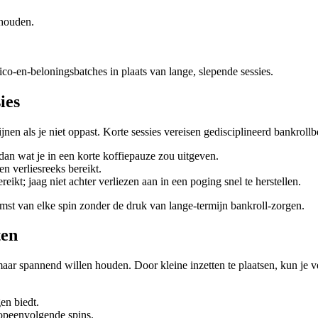
ehouden.
sico‑en‑beloningsbatches in plaats van lange, slepende sessies.
ies
ijnen als je niet oppast. Korte sessies vereisen gedisciplineerd bankroll
dan wat je in een korte koffiepauze zou uitgeven.
n verliesreeks bereikt.
eikt; jaag niet achter verliezen aan in een poging snel te herstellen.
tkomst van elke spin zonder de druk van lange‑termijn bankroll‑zorgen.
ten
aar spannend willen houden. Door kleine inzetten te plaatsen, kun je vee
gen biedt.
opeenvolgende spins.