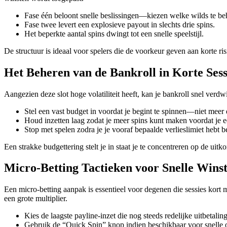
Fase één beloont snelle beslissingen—kiezen welke wilds te b
Fase twee levert een explosieve payout in slechts drie spins.
Het beperkte aantal spins dwingt tot een snelle speelstijl.
De structuur is ideaal voor spelers die de voorkeur geven aan korte ri
Het Beheren van de Bankroll in Korte Sess
Aangezien deze slot hoge volatiliteit heeft, kan je bankroll snel verdw
Stel een vast budget in voordat je begint te spinnen—niet meer 
Houd inzetten laag zodat je meer spins kunt maken voordat je ee
Stop met spelen zodra je je vooraf bepaalde verlieslimiet hebt ber
Een strakke budgettering stelt je in staat je te concentreren op de ui
Micro‑Betting Tactieken voor Snelle Wins
Een micro‑betting aanpak is essentieel voor degenen die sessies kort m
een grote multiplier.
Kies de laagste payline‑inzet die nog steeds redelijke uitbetalin
Gebruik de “Quick Spin” knop indien beschikbaar voor snelle 