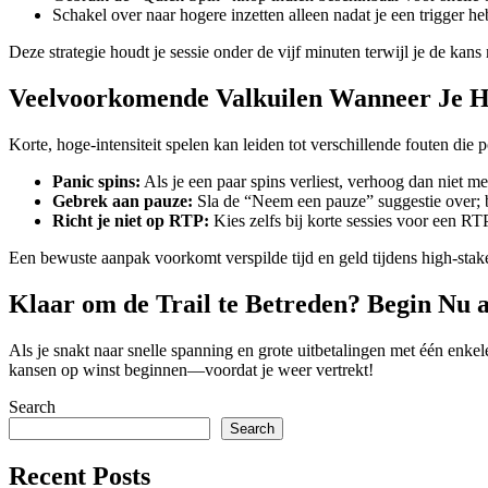
Schakel over naar hogere inzetten alleen nadat je een trigger heb
Deze strategie houdt je sessie onder de vijf minuten terwijl je de kan
Veelvoorkomende Valkuilen Wanneer Je H
Korte, hoge‑intensiteit spelen kan leiden tot verschillende fouten die
Panic spins:
Als je een paar spins verliest, verhoog dan niet me
Gebrek aan pauze:
Sla de “Neem een pauze” suggestie over; beë
Richt je niet op RTP:
Kies zelfs bij korte sessies voor een RTP
Een bewuste aanpak voorkomt verspilde tijd en geld tijdens high‑sta
Klaar om de Trail te Betreden? Begin Nu 
Als je snakt naar snelle spanning en grote uitbetalingen met één enke
kansen op winst beginnen—voordat je weer vertrekt!
Search
Search
Recent Posts