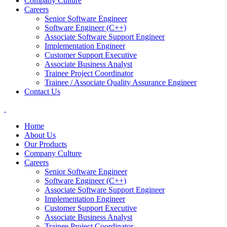
Company Culture
Careers
Senior Software Engineer
Software Engineer (C++)
Associate Software Support Engineer
Implementation Engineer
Customer Support Executive
Associate Business Analyst
Trainee Project Coordinator
Trainee / Associate Quality Assurance Engineer
Contact Us
Home
About Us
Our Products
Company Culture
Careers
Senior Software Engineer
Software Engineer (C++)
Associate Software Support Engineer
Implementation Engineer
Customer Support Executive
Associate Business Analyst
Trainee Project Coordinator