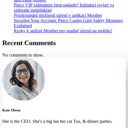
Pinco VIP xidmətinin fərqi nədədir? İstifadəçi rəyləri və
xidmətin üstünlükləri
Prozkoumání možností sázení v aplikaci Mostbet
Securing Your Account: Pinco Casino Giriş Safety Measures
Explained
Kroky k stažení Mostbet pro snadné sázení na mobilu?
Recent Comments
No comments to show.
Kate Olson
She is the CEO. She's a big fan her cat Tux, & dinner parties.