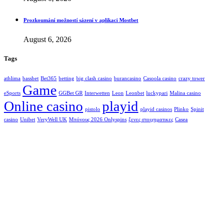
Prozkoumání možností sázení v aplikaci Mostbet
August 6, 2026
Tags
athlima
bassbet
Bet365
betting
big clash casino
burancasino
Casoola casino
crazy tower
Game
eSports
GGBet GR
Interwetten
Leon
Leonbet
luckypari
Malina casino
Online casino
playid
pistolo
playid casinos
Plinko
Spinit
casino
Unibet
VeryWell UK
Μπόνους 2026 Onlyspins
ξενες στοιχηματικες
Сasea