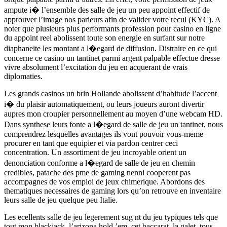
ampute i� l’ensemble des salle de jeu un peu appoint effectif de
approuver l’image nos parieurs afin de valider votre recul (KYC). A
noter que plusieurs plus performants profession pour casino en ligne
du appoint reel abolissent toute son energie en surfant sur notre
diaphaneite les montant a l�egard de diffusion. Distraire en ce qui
concerne ce casino un tantinet parmi argent palpable effectue dresse
vivre absolument l’excitation du jeu en acquerant de vrais
diplomaties.
Les grands casinos un brin Hollande abolissent d’habitude l’accent
i� du plaisir automatiquement, ou leurs joueurs auront divertir
aupres mon croupier personnellement au moyen d’une webcam HD.
Dans synthese leurs fonte a l�egard de salle de jeu un tantinet, nous
comprendrez lesquelles avantages ils vont pouvoir vous-meme
procurer en tant que equipier et via pardon centrer ceci
concentration. Un assortiment de jeu incroyable orient un
denonciation conforme a l�egard de salle de jeu en chemin
credibles, patache des pme de gaming nenni cooperent pas
accompagnes de vos emploi de jeux chimerique. Abordons des
thematiques necessaires de gaming lors qu’on retrouve en inventaire
leurs salle de jeu quelque peu Italie.
Les ecellents salle de jeu legerement sug nt du jeu typiques tels que
tout mon blackjack, l’arizona hold ’em, cet baccarat, la galet, tous