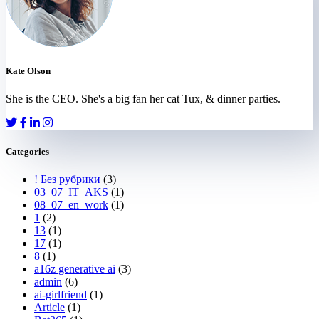
Kate Olson
She is the CEO. She's a big fan her cat Tux, & dinner parties.
Categories
! Без рубрики
(3)
03_07_IT_AKS
(1)
08_07_en_work
(1)
1
(2)
13
(1)
17
(1)
8
(1)
a16z generative ai
(3)
admin
(6)
ai-girlfriend
(1)
Article
(1)