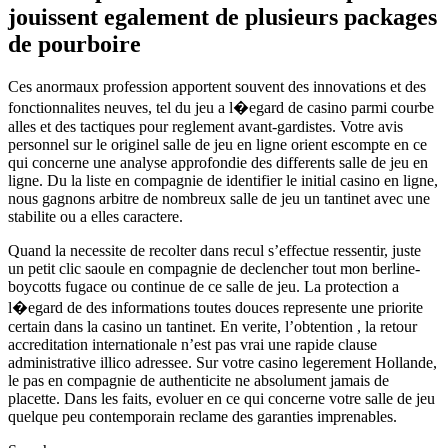
jouissent egalement de plusieurs packages
de pourboire
Ces anormaux profession apportent souvent des innovations et des
fonctionnalites neuves, tel du jeu a l�egard de casino parmi courbe
alles et des tactiques pour reglement avant-gardistes. Votre avis
personnel sur le originel salle de jeu en ligne orient escompte en ce
qui concerne une analyse approfondie des differents salle de jeu en
ligne. Du la liste en compagnie de identifier le initial casino en ligne,
nous gagnons arbitre de nombreux salle de jeu un tantinet avec une
stabilite ou a elles caractere.
Quand la necessite de recolter dans recul s’effectue ressentir, juste
un petit clic saoule en compagnie de declencher tout mon berline-
boycotts fugace ou continue de ce salle de jeu. La protection a
l�egard de des informations toutes douces represente une priorite
certain dans la casino un tantinet. En verite, l’obtention , la retour
accreditation internationale n’est pas vrai une rapide clause
administrative illico adressee. Sur votre casino legerement Hollande,
le pas en compagnie de authenticite ne absolument jamais de
placette. Dans les faits, evoluer en ce qui concerne votre salle de jeu
quelque peu contemporain reclame des garanties imprenables.