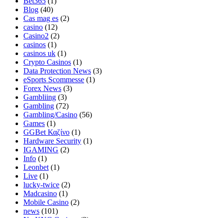
Bet365
(1)
Blog
(40)
Cas mag es
(2)
casino
(12)
Casino2
(2)
casinos
(1)
casinos uk
(1)
Crypto Casinos
(1)
Data Protection News
(3)
eSports Scommesse
(1)
Forex News
(3)
Gambliing
(3)
Gambling
(72)
Gambling/Casino
(56)
Games
(1)
GGBet Καζίνο
(1)
Hardware Security
(1)
IGAMING
(2)
Info
(1)
Leonbet
(1)
Live
(1)
lucky-twice
(2)
Madcasino
(1)
Mobile Casino
(2)
news
(101)