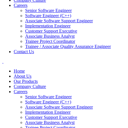
Company Culture
Careers
Senior Software Engineer
Software Engineer (C++)
Associate Software Support Engineer
Implementation Engineer
Customer Support Executive
Associate Business Analyst
Trainee Project Coordinator
Trainee / Associate Quality Assurance Engineer
Contact Us
Home
About Us
Our Products
Company Culture
Careers
Senior Software Engineer
Software Engineer (C++)
Associate Software Support Engineer
Implementation Engineer
Customer Support Executive
Associate Business Analyst
Trainee Project Coordinator