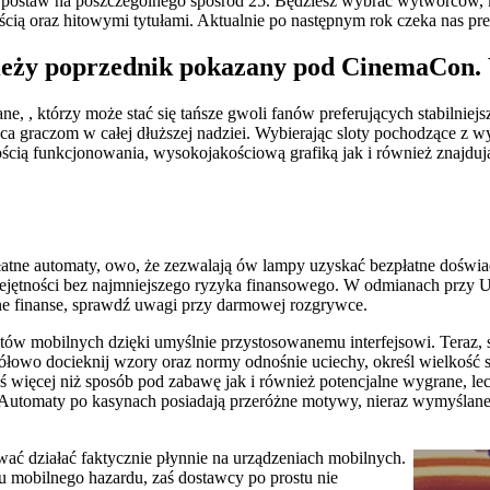
 postaw na poszczególnego spośród 25. Będziesz wybrać wytwórców, kt
ią oraz hitowymi tytułami. Aktualnie po następnym rok czeka nas prem
wieży poprzednik pokazany pod CinemaCon.
ane, , którzy może stać się tańsze gwoli fanów preferujących stabilnie
raca graczom w całej dłuższej nadziei. Wybierając sloty pochodzące z 
ścią funkcjonowania, wysokojakościową grafiką jak i również znajduj
atne automaty, owo, że zezwalają ów lampy uzyskać bezpłatne doświa
iejętności bez najmniejszego ryzyka finansowego. W odmianach przy U
lne finanse, sprawdź uwagi przy darmowej rozgrywce.
tów mobilnych dzięki umyślnie przystosowanemu interfejsowi. Teraz, s
egółowo docieknij wzory oraz normy odnośnie uciechy, określ wielkość
oś więcej niż sposób pod zabawę jak i również potencjalne wygrane, le
ci. Automaty po kasynach posiadają przeróżne motywy, nieraz wymyśla
wać działać faktycznie płynnie na urządzeniach mobilnych.
u mobilnego hazardu, zaś dostawcy po prostu nie