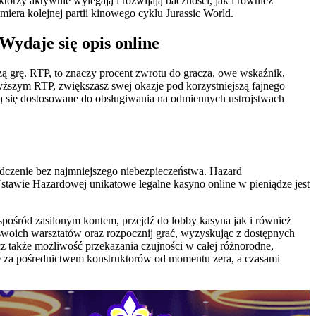
órzy aktywnie wylegają i rozwijają baczności, jak i również
iera kolejnej partii kinowego cyklu Jurassic World.
Wydaje się opis online
jszą grę. RTP, to znaczy procent zwrotu do gracza, owe wskaźnik,
wyższym RTP, zwiększasz swej okazje pod korzystniejszą fajnego
ą się dostosowane do obsługiwania na odmiennych ustrojstwach
dczenie bez najmniejszego niebezpieczeństwa. Hazard
stawie Hazardowej unikatowe legalne kasyno online w pieniądze jest
pośród zasilonym kontem, przejdź do lobby kasyna jak i również
 swoich warsztatów oraz rozpocznij grać, wyzyskując z dostępnych
cz także możliwość przekazania czujności w całej różnorodne,
ne za pośrednictwem konstruktorów od momentu zera, a czasami