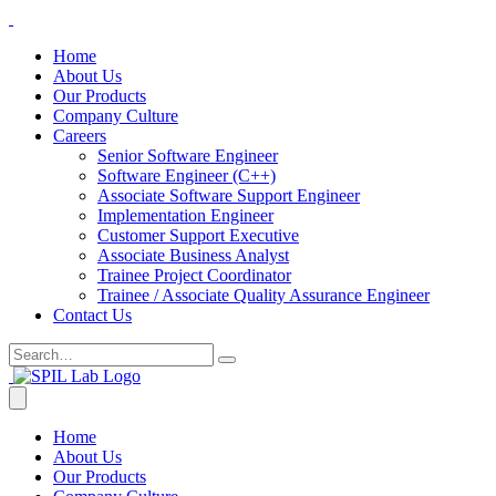
Home
About Us
Our Products
Company Culture
Careers
Senior Software Engineer
Software Engineer (C++)
Associate Software Support Engineer
Implementation Engineer
Customer Support Executive
Associate Business Analyst
Trainee Project Coordinator
Trainee / Associate Quality Assurance Engineer
Contact Us
Home
About Us
Our Products