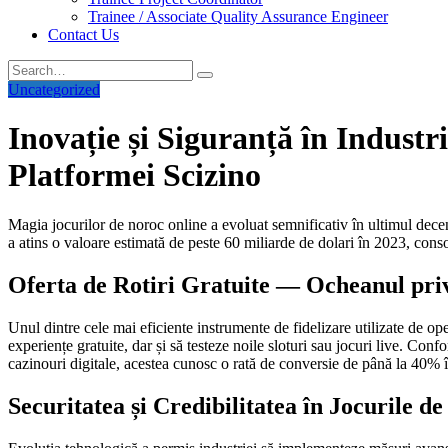
Trainee / Associate Quality Assurance Engineer
Contact Us
Uncategorized
Inovație și Siguranță în Industr
Platformei Scizino
Magia jocurilor de noroc online a evoluat semnificativ în ultimul decen
a atins o valoare estimată de peste
60 miliarde de dolari
în 2023, consol
Oferta de Rotiri Gratuite — Ocheanul privi
Unul dintre cele mai eficiente instrumente de fidelizare utilizate de op
experiențe gratuite, dar și să testeze noile sloturi sau jocuri live. Con
cazinouri digitale, acestea cunosc o rată de conversie de până la 40% în 
Securitatea și Credibilitatea în Jocurile d