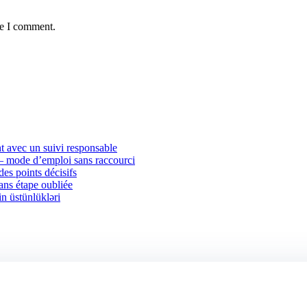
me I comment.
 avec un suivi responsable
 — mode d’emploi sans raccourci
des points décisifs
sans étape oubliée
in üstünlükləri