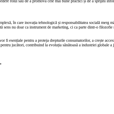
 vedere rolul său de a promova cele mai bune practici și de a sprijini in
plexă, în care inovația tehnologică și responsabilitatea socială merg mâ
ă sens nu doar ca instrument de marketing, ci ca parte dintr-o filozofie
i vor fi esențiale pentru a proteja drepturile consumatorilor, a crește acce
 pentru jucători, contribuind la evoluția sănătoasă a industriei globale a 
*