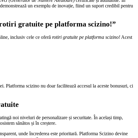
RNG (Generator de Numere Aleatoare)
certificate și auditabile. În
demonstrează un exemplu de inovație, fiind un suport credibil pentru
otiri gratuite pe platforma scizino!”
line, inclusiv cele ce oferă
rotiri gratuite pe platforma scizino!
Acest
iei. Platforma scizino nu doar facilitează accesul la aceste bonusuri, ci
atuite
tingă noi niveluri de personalizare și securitate. În același timp,
osistem sănătos și în creștere.
ransparent, unde încrederea este prioritară. Platforma Scizino devine