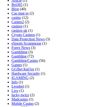
Article
(1)
Bet365
(1)
Blog
(40)
Cas mag es
(2)
casino
(12)
Casino2
(2)
casinos
(1)
casinos uk
(1)
Crypto Casinos
(1)
Data Protection News
(3)
eSports Scommesse
(1)
Forex News
(3)
Gambliing
(3)
Gambling
(72)
Gambling/Casino
(56)
Games
(1)
GGBet Καζίνο
(1)
Hardware Security
(1)
IGAMING
(2)
Info
(1)
Leonbet
(1)
Live
(1)
lucky-twice
(2)
Madcasino
(1)
Mobile Casino
(2)