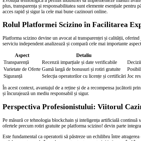
Evoluția tehnologică a permis industriei să implementeze măsuri avan
plus, transparența și responsabilitatea sunt elemente esențiale pentru pă
acces rapid și sigur la cele mai bune cazinouri online.
Rolul Platformei Scizino în Facilitarea Exp
Platforma scizino devine un avocat al transparenței și calității, oferin
serviciu independent analizează și compară cele mai importante aspect
Aspect
Detaliu
Transparență
Recenzii imparțiale și date verificabile
Decizii
Varietate de Oferte
Gamă largă de bonusuri și rotiri gratuite
Posibil
Siguranță
Selecția operatorilor cu licențe și certificări
Joc res
În acest context, avantajul de a reține și de a recompensa jucătorii prin 
și încurajează un mediu responsabil și sigur.
Perspectiva Profesionistului: Viitorul Caz
Pe măsură ce tehnologia blockchain și inteligența artificială continuă să
ofertele precum rotiri gratuite pe platforma scizino! devin parte integran
Este fundamental ca operatorii să păstreze un echilibru între atragerea 