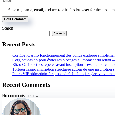
Save my name, email, and website in this browser for the next ti
Search
Search
Recent Posts
Corgibet Casino fonctionnement des bonus expliqué simplement
Corgibet casino pour éviter les blocages au moment du retrait
Ritzo Casino et les repères avant inscription – évaluation claire 
Tortuga casino inscription structurée autour de une inscription 
Pinco VIP xidmətinin fərqi nədədir? İstifadəçi rəyləri və xidmət
Recent Comments
No comments to show.