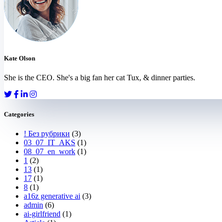
Kate Olson
She is the CEO. She's a big fan her cat Tux, & dinner parties.
Categories
! Без рубрики
(3)
03_07_IT_AKS
(1)
08_07_en_work
(1)
1
(2)
13
(1)
17
(1)
8
(1)
a16z generative ai
(3)
admin
(6)
ai-girlfriend
(1)