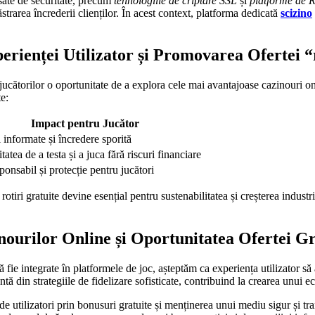
sate de securitate, precum
tehnologiile de criptare SSL
și
platforme de 
strarea încrederii clienților. În acest context, platforma dedicată
scizino
erienței Utilizator și Promovarea Ofertei “r
d jucătorilor o oportunitate de a explora cele mai avantajoase cazinouri on
e:
Impact pentru Jucător
 informate și încredere sporită
itatea de a testa și a juca fără riscuri financiare
ponsabil și protecție pentru jucători
rotiri gratuite devine esențial pentru sustenabilitatea și creșterea industr
inourilor Online și Oportunitatea Ofertei Gr
 fie integrate în platformele de joc, așteptăm ca experiența utilizator să a
tă din strategiile de fidelizare sofisticate, contribuind la crearea unui ec
de utilizatori prin bonusuri gratuite și menținerea unui mediu sigur și t