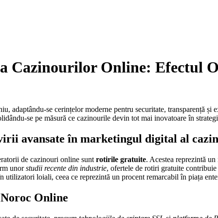
ia Cazinourilor Online: Efectul O
iu, adaptându-se cerințelor moderne pentru securitate, transparență și ex
idându-se pe măsură ce cazinourile devin tot mai inovatoare în strategiile
rii avansate în marketingul digital al cazi
eratorii de cazinouri online sunt
rotirile gratuite
. Acestea reprezintă un 
form unor
studii recente din industrie
, ofertele de rotiri gratuite contribui
utilizatori loiali, ceea ce reprezintă un procent remarcabil în piața ente
e Noroc Online