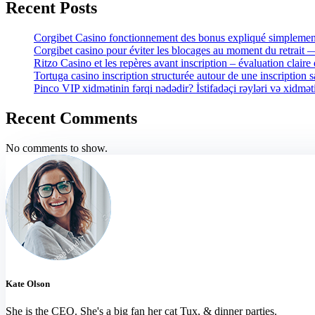
Recent Posts
Corgibet Casino fonctionnement des bonus expliqué simplement
Corgibet casino pour éviter les blocages au moment du retrait
Ritzo Casino et les repères avant inscription – évaluation claire 
Tortuga casino inscription structurée autour de une inscription 
Pinco VIP xidmətinin fərqi nədədir? İstifadəçi rəyləri və xidmət
Recent Comments
No comments to show.
Kate Olson
She is the CEO. She's a big fan her cat Tux, & dinner parties.