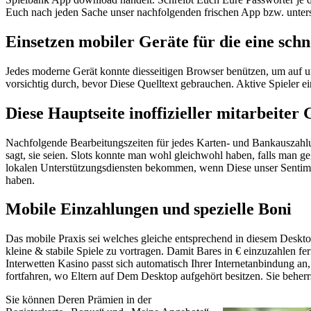
Euch nach jeden Sache unser nachfolgenden frischen App bzw. unter
Einsetzen mobiler Geräte für die eine sch
Jedes moderne Gerät konnte diesseitigen Browser benützen, um auf u
vorsichtig durch, bevor Diese Quelltext gebrauchen. Aktive Spieler ei
Diese Hauptseite inoffizieller mitarbeite
Nachfolgende Bearbeitungszeiten für jedes Karten- und Bankauszahlung
sagt, sie seien. Slots konnte man wohl gleichwohl haben, falls man ge
lokalen Unterstützungsdiensten bekommen, wenn Diese unser Sentiment
haben.
Mobile Einzahlungen und spezielle Boni
Das mobile Praxis sei welches gleiche entsprechend in diesem Deskto
kleine & stabile Spiele zu vortragen. Damit Bares in € einzuzahlen
Interwetten Kasino passt sich automatisch Ihrer Internetanbindung an
fortfahren, wo Eltern auf Dem Desktop aufgehört besitzen. Sie beherr
Sie können Deren Prämien in der