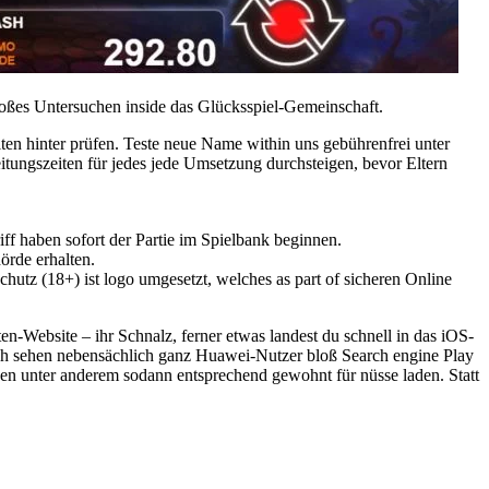
roßes Untersuchen inside das Glücksspiel-Gemeinschaft.
lten hinter prüfen. Teste neue Name within uns gebührenfrei unter
itungszeiten für jedes jede Umsetzung durchsteigen, bevor Eltern
iff haben sofort der Partie im Spielbank beginnen.
örde erhalten.
hutz (18+) ist logo umgesetzt, welches as part of sicheren Online
-Website – ihr Schnalz, ferner etwas landest du schnell in das iOS-
rch sehen nebensächlich ganz Huawei-Nutzer bloß Search engine Play
asen unter anderem sodann entsprechend gewohnt für nüsse laden. Statt