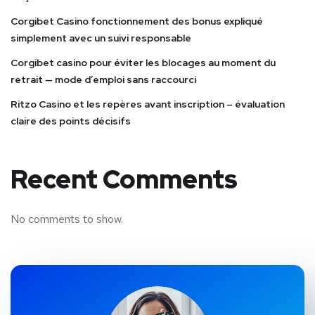
Corgibet Casino fonctionnement des bonus expliqué
simplement avec un suivi responsable
Corgibet casino pour éviter les blocages au moment du
retrait — mode d’emploi sans raccourci
Ritzo Casino et les repères avant inscription – évaluation
claire des points décisifs
Recent Comments
No comments to show.