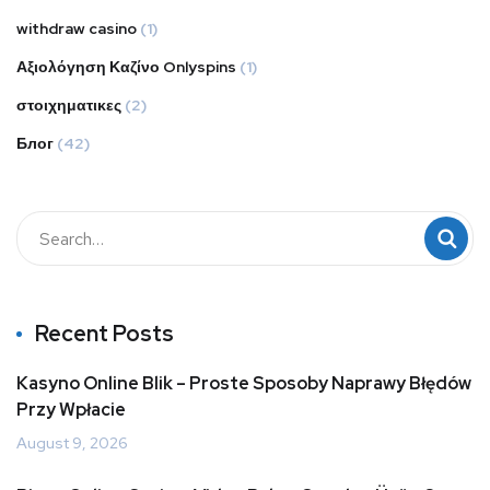
withdraw casino
(1)
Αξιολόγηση Καζίνο Onlyspins
(1)
στοιχηματικες
(2)
Блог
(42)
Recent Posts
Kasyno Online Blik – Proste Sposoby Naprawy Błędów
Przy Wpłacie
August 9, 2026