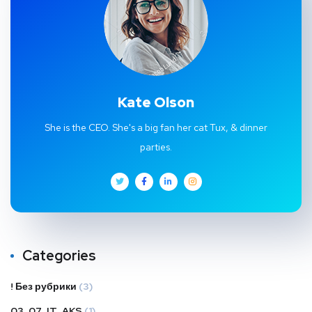
Kate Olson
She is the CEO. She's a big fan her cat Tux, & dinner
parties.
Categories
! Без рубрики
(3)
03_07_IT_AKS
(1)