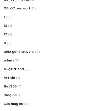
08_07_en_work
(1)
1
(2)
13
(1)
17
(1)
8
(1)
a16z generative ai
(3)
admin
(6)
ai-girlfriend
(1)
Article
(1)
Bet365
(1)
Blog
(40)
Cas mag es
(2)