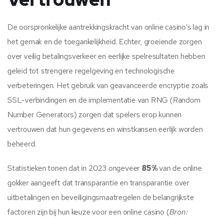
De oorspronkelijke aantrekkingskracht van online casino’s lag in
het gemak en de toegankelijkheid. Echter, groeiende zorgen
over veilig betalingsverkeer en eerlijke spelresultaten hebben
geleid tot strengere regelgeving en technologische
verbeteringen. Het gebruik van geavanceerde encryptie zoals
SSL-verbindingen en de implementatie van RNG (Random
Number Generators) zorgen dat spelers erop kunnen
vertrouwen dat hun gegevens en winstkansen eerlijk worden
beheerd.
Statistieken tonen dat in 2023 ongeveer
85%
van de online
gokker aangeeft dat transparantie en transparantie over
uitbetalingen en beveiligingsmaatregelen de belangrijkste
factoren zijn bij hun keuze voor een online casino (
Bron: