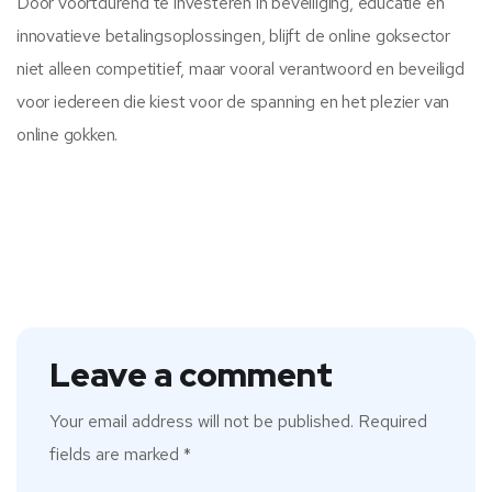
Door voortdurend te investeren in beveiliging, educatie en
innovatieve betalingsoplossingen, blijft de online goksector
niet alleen competitief, maar vooral verantwoord en beveiligd
voor iedereen die kiest voor de spanning en het plezier van
online gokken.
Leave a comment
Your email address will not be published.
Required
fields are marked
*