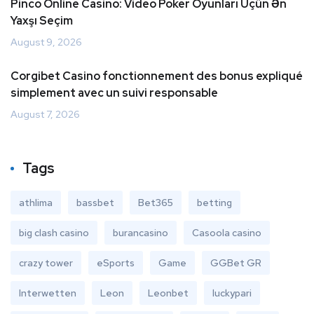
Pinco Online Casino: Video Poker Oyunları Üçün Ən
Yaxşı Seçim
August 9, 2026
Corgibet Casino fonctionnement des bonus expliqué
simplement avec un suivi responsable
August 7, 2026
Tags
athlima
bassbet
Bet365
betting
big clash casino
burancasino
Casoola casino
crazy tower
eSports
Game
GGBet GR
Interwetten
Leon
Leonbet
luckypari