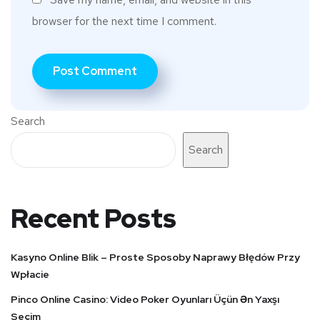
browser for the next time I comment.
Search
Search
Recent Posts
Kasyno Online Blik – Proste Sposoby Naprawy Błędów Przy
Wpłacie
Pinco Online Casino: Video Poker Oyunları Üçün Ən Yaxşı
Seçim