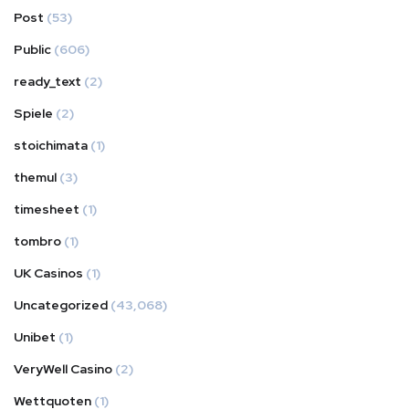
Post
(53)
Public
(606)
ready_text
(2)
Spiele
(2)
stoichimata
(1)
themul
(3)
timesheet
(1)
tombro
(1)
UK Casinos
(1)
Uncategorized
(43,068)
Unibet
(1)
VeryWell Casino
(2)
Wettquoten
(1)