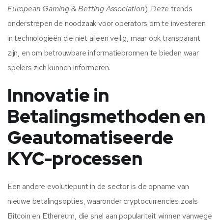
European Gaming & Betting Association
). Deze trends
onderstrepen de noodzaak voor operators om te investeren
in technologieën die niet alleen veilig, maar ook transparant
zijn, en om betrouwbare informatiebronnen te bieden waar
spelers zich kunnen informeren.
Innovatie in
Betalingsmethoden en
Geautomatiseerde
KYC-processen
Een andere evolutiepunt in de sector is de opname van
nieuwe betalingsopties, waaronder cryptocurrencies zoals
Bitcoin en Ethereum, die snel aan populariteit winnen vanwege