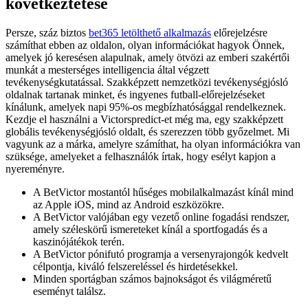
következtetése
Persze, száz biztos
bet365 letölthető alkalmazás
előrejelzésre
számíthat ebben az oldalon, olyan információkat hagyok Önnek,
amelyek jó keresésen alapulnak, amely ötvözi az emberi szakértői
munkát a mesterséges intelligencia által végzett
tevékenységkutatással. Szakképzett nemzetközi tevékenységjósló
oldalnak tartanak minket, és ingyenes futball-előrejelzéseket
kínálunk, amelyek napi 95%-os megbízhatósággal rendelkeznek.
Kezdje el használni a Victorspredict-et még ma, egy szakképzett
globális tevékenységjósló oldalt, és szerezzen több győzelmet. Mi
vagyunk az a márka, amelyre számíthat, ha olyan információkra van
szüksége, amelyeket a felhasználók írtak, hogy esélyt kapjon a
nyereményre.
A BetVictor mostantól hűséges mobilalkalmazást kínál mind
az Apple iOS, mind az Android eszközökre.
A BetVictor valójában egy vezető online fogadási rendszer,
amely széleskörű ismereteket kínál a sportfogadás és a
kaszinójátékok terén.
A BetVictor pónifutó programja a versenyrajongók kedvelt
célpontja, kiváló felszereléssel és hirdetésekkel.
Minden sportágban számos bajnokságot és világméretű
eseményt találsz.