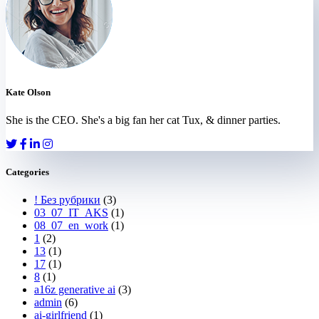
Kate Olson
She is the CEO. She's a big fan her cat Tux, & dinner parties.
Categories
! Без рубрики
(3)
03_07_IT_AKS
(1)
08_07_en_work
(1)
1
(2)
13
(1)
17
(1)
8
(1)
a16z generative ai
(3)
admin
(6)
ai-girlfriend
(1)