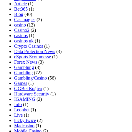
Article
(1)
Bet365
(1)
Blog
(40)
Cas mag es
(2)
casino
(12)
Casino2
(2)
casinos
(1)
casinos uk
(1)
Crypto Casinos
(1)
Data Protection News
(3)
eSports Scommesse
(1)
Forex News
(3)
Gambliing
(3)
Gambling
(72)
Gambling/Casino
(56)
Games
(1)
GGBet Καζίνο
(1)
Hardware Security
(1)
IGAMING
(2)
Info
(1)
Leonbet
(1)
Live
(1)
lucky-twice
(2)
Madcasino
(1)
Mobile Casino
(2)