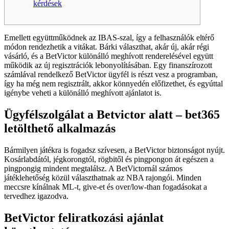
kérdések
Emellett együttműködnek az IBAS-szal, így a felhasználók eltérő
módon rendezhetik a vitákat. Bárki választhat, akár új, akár régi
vásárló, és a BetVictor különálló meghívott renderelésével együtt
működik az új regisztrációk lebonyolításában.
Egy finanszírozott
számlával rendelkező BetVictor ügyfél is részt vesz a programban,
így ha még nem regisztrált, akkor könnyedén előfizethet, és egyúttal
igénybe veheti a különálló meghívott ajánlatot is.
Ügyfélszolgálat a Betvictor alatt – bet365
letölthető alkalmazás
Bármilyen játékra is fogadsz szívesen, a BetVictor biztonságot nyújt.
Kosárlabdától, jégkorongtól, rögbitől és pingpongon át egészen a
pingpongig mindent megtalálsz. A BetVictornál számos
játéklehetőség közül választhatnak az NBA rajongói. Minden
meccsre kínálnak ML-t, give-et és over/low-than fogadásokat a
tervedhez igazodva.
BetVictor feliratkozási ajánlat