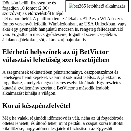
Döntsön belül, fizessen be és
fogadjon 10 fontot (2,00+
szorzóval) az előfizetésből kilépő
hét napon belül. A platform teniszjátékai az ATP és a WTA összes
fontos versenyét lefedik. Wimbledonban, az USA Unlockban, vagy
akár egy gyengébb hangulatú meccsen is, rengeteg felfedeznivaló
van. Fogadhat a meccs győzteseire, fogadhat szerencsejátékra,
általános játékokra, sőt, akár az új bajnokra is.
Elérhető helyszínek az új BetVictor
választási lehetőség szerkesztőjében
A szegmensek tekintetében pénztartományt, összpontszámot és
lehetséges hendikepeket, valamint sok mást találsz. A játékban is
fogadhatsz, amelyek negyedszeres esélyt kínálnak. Egy részletes
kutatási gyűjtemény szerint a BetVictor a második legjobb
alkalmazást kínálja a világon.
Korai készpénzfelvétel
Még ha valaki régimódi időmérővé is vált, néha az új fogadóiroda
ötletes lehetett, és úttörő lehet, mint például a csapat korai külföldi
kiköltözése, hogy adómentes játékot biztosítson az Egyesült