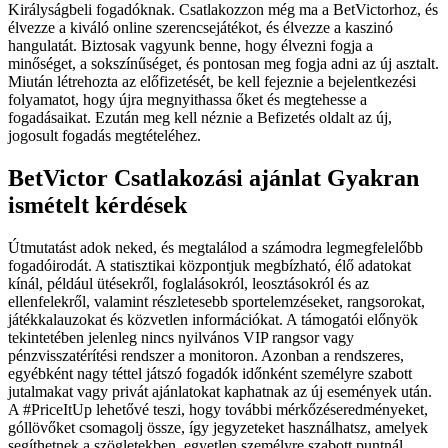
Királyságbeli fogadóknak. Csatlakozzon még ma a BetVictorhoz, és
élvezze a kiváló online szerencsejátékot, és élvezze a kaszinó
hangulatát. Biztosak vagyunk benne, hogy élvezni fogja a
minőséget, a sokszínűséget, és pontosan meg fogja adni az új asztalt.
Miután létrehozta az előfizetését, be kell fejeznie a bejelentkezési
folyamatot, hogy újra megnyithassa őket és megtehesse a
fogadásaikat. Ezután meg kell néznie a Befizetés oldalt az új,
jogosult fogadás megtételéhez.
BetVictor Csatlakozási ajánlat Gyakran
ismételt kérdések
Útmutatást adok neked, és megtalálod a számodra legmegfelelőbb
fogadóirodát. A statisztikai központjuk megbízható, élő adatokat
kínál, például ütésekről, foglalásokról, leosztásokról és az
ellenfelekről, valamint részletesebb sportelemzéseket, rangsorokat,
játékkalauzokat és közvetlen információkat. A támogatói előnyök
tekintetében jelenleg nincs nyilvános VIP rangsor vagy
pénzvisszatérítési rendszer a monitoron. Azonban a rendszeres,
egyébként nagy téttel játszó fogadók időnként személyre szabott
jutalmakat vagy privát ajánlatokat kaphatnak az új események után.
A #PriceItUp lehetővé teszi, hogy további mérkőzéseredményeket,
góllövőket csomagolj össze, így jegyzeteket használhatsz, amelyek
segíthetnek a szögletekben, egyetlen személyre szabott puntnál.