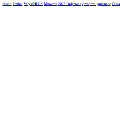
casino
Unibet
VeryWell UK
Μπόνους 2026 Onlyspins
ξενες στοιχηματικες
Сasea