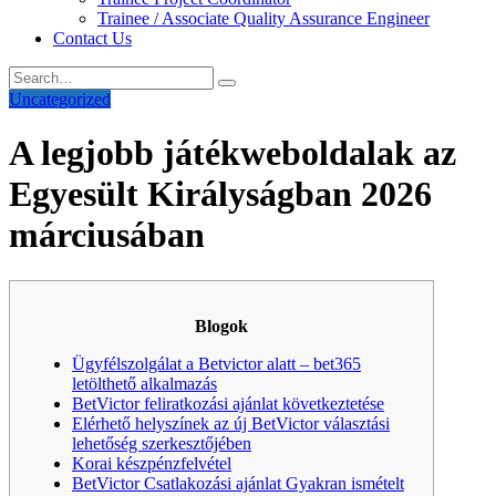
Trainee / Associate Quality Assurance Engineer
Contact Us
Uncategorized
A legjobb játékweboldalak az
Egyesült Királyságban 2026
márciusában
Blogok
Ügyfélszolgálat a Betvictor alatt – bet365
letölthető alkalmazás
BetVictor feliratkozási ajánlat következtetése
Elérhető helyszínek az új BetVictor választási
lehetőség szerkesztőjében
Korai készpénzfelvétel
BetVictor Csatlakozási ajánlat Gyakran ismételt