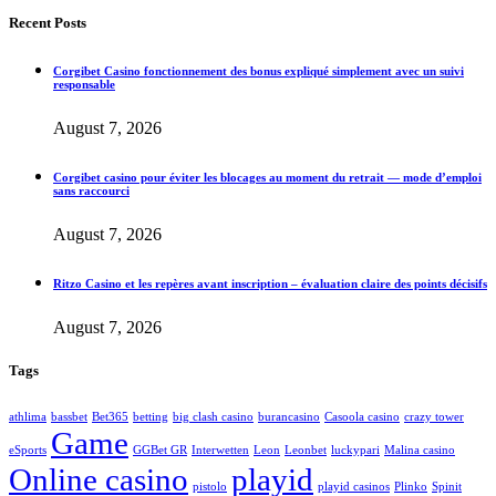
Recent Posts
Corgibet Casino fonctionnement des bonus expliqué simplement avec un suivi
responsable
August 7, 2026
Corgibet casino pour éviter les blocages au moment du retrait — mode d’emploi
sans raccourci
August 7, 2026
Ritzo Casino et les repères avant inscription – évaluation claire des points décisifs
August 7, 2026
Tags
athlima
bassbet
Bet365
betting
big clash casino
burancasino
Casoola casino
crazy tower
Game
eSports
GGBet GR
Interwetten
Leon
Leonbet
luckypari
Malina casino
Online casino
playid
pistolo
playid casinos
Plinko
Spinit