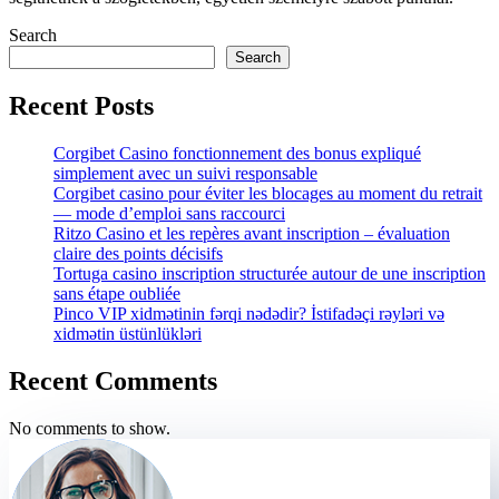
Search
Search
Recent Posts
Corgibet Casino fonctionnement des bonus expliqué
simplement avec un suivi responsable
Corgibet casino pour éviter les blocages au moment du retrait
— mode d’emploi sans raccourci
Ritzo Casino et les repères avant inscription – évaluation
claire des points décisifs
Tortuga casino inscription structurée autour de une inscription
sans étape oubliée
Pinco VIP xidmətinin fərqi nədədir? İstifadəçi rəyləri və
xidmətin üstünlükləri
Recent Comments
No comments to show.